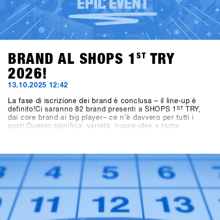
BRAND AL SHOPS 1
ST
TRY
2026!
13.10.2025 12:42
La fase di iscrizione dei brand è conclusa – il line-up è
definito!Ci saranno 82 brand presenti a SHOPS 1
ST
TRY,
dai core brand ai big player– ce n’è davvero per tutti i
gusti.Questo significa: varietà, nuove idee e tanta
ispirazione per la prossima stagione.👉 Scopri tutti i brand
partecipanti nella Brandlist aggiornata.