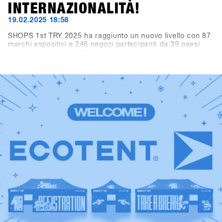
INTERNAZIONALITÀ!
19.02.2025 18:58
SHOPS 1st TRY 2025 ha raggiunto un nuovo livello con 87
marchi espositivi e 246 negozi partecipanti da 39 paesi.
Con un record di 1.284 partecipanti, l’evento ha registrato
oltre 3.300 visitatori giornalieri (+10,3% rispetto all’anno
precedente). I marchi hanno totalizzato più di 10.000
noleggi demo. In sintesi, Hochfügen come nuova location
ha offerto le condizioni ideali per il più grande evento B2B
mondiale dell’industria dello snowboard.Rivivi i momenti
migliori: scorri tra i highlights e le foto top del 2025 e dai
uno sguardo alla storia di SHOPS 1st TRY. Un grande
grazie a tutti i negozi, marchi, media e partner per aver
reso questo evento speciale e indimenticabile. Non
vediamo l’ora di rivedervi il prossimo anno.Save the date:
SHOPS 1st TRY torna a Hochfügen dal 18 al 20 gennaio
2026!