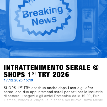
e mirato, questi talk offrono spunti concreti, discussioni
sincere e prospettive che contano davvero per l’industria
dello snowboard.
INTRATTENIMENTO SERALE @
SHOPS 1
ST
TRY 2026
17.12.2025 15:19
SHOPS 1
ST
TRY continua anche dopo i test e gli after-
shred, con due appuntamenti serali pensati per le industrie
di settore, i negozi e gli amici.Domenica dalle 19:00, Pub
Games, Videos & Vinyls va in scena nel nuovo Bawa Music
Sports & Entertainment Bar di Fügen. La serata propone