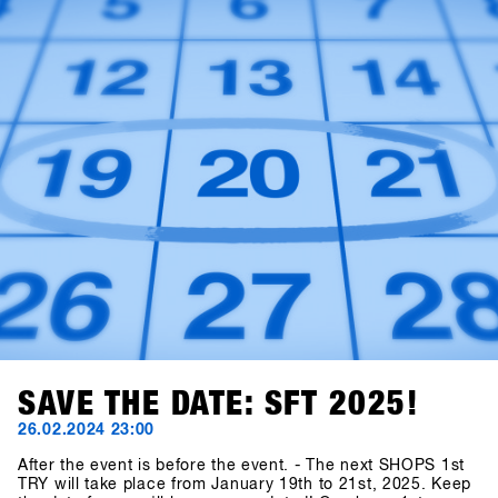
Europa e portare i test sulla neve ad un livello
successivo.Segnate sul calendario: le date restano dal 19
al 21 gennaio 2025. Il concept definitivo per i brand sarà
svelato alla fine di luglio, e gli inviti ai negozi saranno
spediti entro la fine di ottobre!
SAVE THE DATE: SFT 2025!
26.02.2024 23:00
After the event is before the event. - The next SHOPS 1st
TRY will take place from January 19th to 21st, 2025. Keep