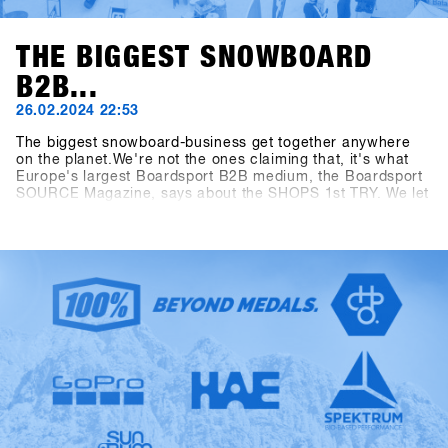
THE BIGGEST SNOWBOARD
B2B...
26.02.2024 22:53
The biggest snowboard-business get together anywhere
on the planet.We're not the ones claiming that, it's what
Europe's largest Boardsport B2B medium, the Boardsport
SOURCE Magazine, says about the SHOPS 1st TRY. We let
the facts speak: At the 13th SHOPS 1st TRY, there were
1177 participants from 30 countries. 5206 products from
85 brands were available for testing and the digital Event
Controlling System CANDY recorded 8390 test operations
during the three-day event. Last but not least, the
dimensions of the outdoor area measuring 2400 square
meters and the indoor area measuring 1548 square meters
have as well outperformed all "Pre-Corona" figures. The
SFT is back, bigger, better and stronger than ever before,
now known as "Clearly the biggest snowboard-business
get together anywhere on the planet.