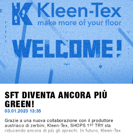
This energy is what makes the event so special and gives
us the strength to try to make SHOPS 1
ST
TRY even better
every year!We look forward to seeing you in 2024 - SAVE
the DATE: January 21-23, 2024
SFT DIVENTA ANCORA PIÙ
GREEN!
03.01.2023 13:35
Grazie a una nuova collaborazione con il produttore
austriaco di zerbini, Kleen-Tex, SHOPS 1
ST
TRY sta
riducendo ancora di più gli sprechi. In futuro, Kleen-Tex