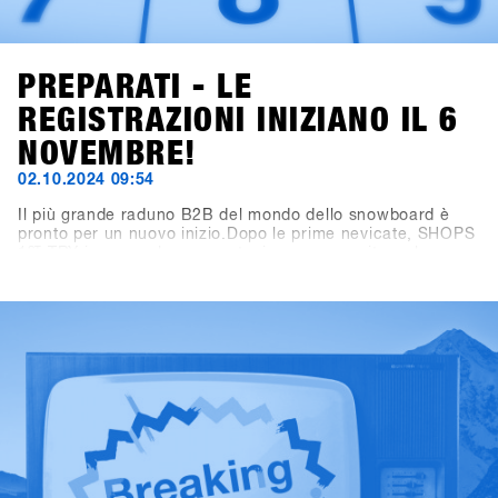
PREPARATI - LE
REGISTRAZIONI INIZIANO IL 6
NOVEMBRE!
02.10.2024 09:54
Il più grande raduno B2B del mondo dello snowboard è
pronto per un nuovo inizio.Dopo le prime nevicate, SHOPS
1
ST
TRY inaugura la nuova stagione con un sito web
rinnovato! Ora puoi trovare tutte le informazioni importanti
su viaggio, programma e location su shops-1st-try.com.Le
iscrizioni aprono il 6 novembre tramite SHOPS 1
ST
BASE.Registra il tuo negozio in anticipo e assicurati
l’offerta esclusiva early bird fino al 6 dicembre. Vieni a
Hochfügen dal 19 al 21 gennaio e prova i prodotti più
recenti di oltre 80 brand!