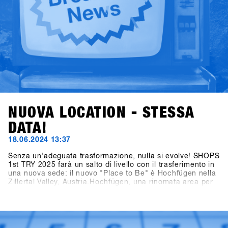
NUOVA LOCATION - STESSA
DATA!
18.06.2024 13:37
Senza un'adeguata trasformazione, nulla si evolve! SHOPS
1st TRY 2025 farà un salto di livello con il trasferimento in
una nuova sede: il nuovo "Place to Be" è Hochfügen nella
Zillertal Valley, Austria.Hochfügen, una rinomata area per
lo snowboard e lo sci, è famosa in tutto il mondo per le sue
condizioni di neve affidabili ed è particolarmente popolare
tra i freerider. La città di Fügen, insieme all'area di
Hochfügen, offre opportunità senza precedenti per
sviluppare il più grande evento B2B di snowboard in