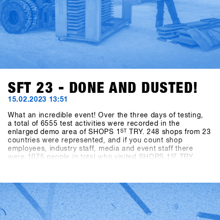
SFT 23 - DONE AND DUSTED!
15.02.2023 13:51
What an incredible event! Over the three days of testing,
a total of 6555 test activities were recorded in the
enlarged demo area of SHOPS 1
ST
TRY. 248 shops from 23
countries were represented, and if you count shop
employees, industry staff, media and event staff there
were 1075 people in total who visited SHOPS 1
ST
TRY
2023.With almost ideal snow conditions (there was 40cm
of fresh snow on the mountain at the last minute) and
slopes in perfect shape, there was an exuberant mood
among all participants. After an enforced break of two
years, the world's biggest snowboarding b2b event could
finally take place again, and the stoke of everyone getting
back together among all participants was off the charts.