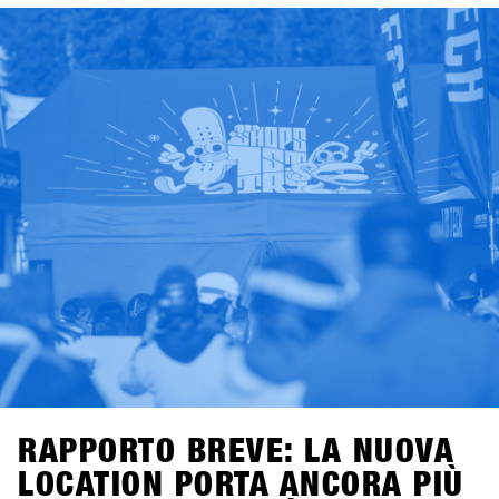
settembre 2025, mentre la registrazione per i negozi aprirà
il 7 novembre 2025.Un consiglio per tutti i negozi:
iscrivetevi entro le prime tre settimane per approfittare
dell’Early Bird Package con 2×2 lift pass di due giorni e
voucher per bevande per due membri del vostro team.
Offerta valida per tutte le iscrizioni entro il 28 novembre
2025.Good times con shredding, check, confronto e high-
five – il meeting business più rilassato dell’anno da non
perdere. Ci vediamo a Hochfügen!
RAPPORTO BREVE: LA NUOVA
LOCATION PORTA ANCORA PIÙ