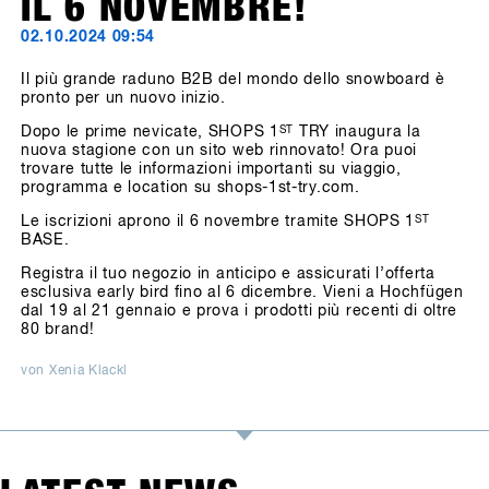
IL 6 NOVEMBRE!
02.10.2024 09:54
Il più grande raduno B2B del mondo dello snowboard è
pronto per un nuovo inizio.
Dopo le prime nevicate, SHOPS 1
ST
TRY inaugura la
nuova stagione con un sito web rinnovato! Ora puoi
trovare tutte le informazioni importanti su viaggio,
programma e location su shops-1st-try.com.
Le iscrizioni aprono il 6 novembre tramite SHOPS 1
ST
BASE.
Registra il tuo negozio in anticipo e assicurati l’offerta
esclusiva early bird fino al 6 dicembre. Vieni a Hochfügen
dal 19 al 21 gennaio e prova i prodotti più recenti di oltre
80 brand!
von Xenia Klackl