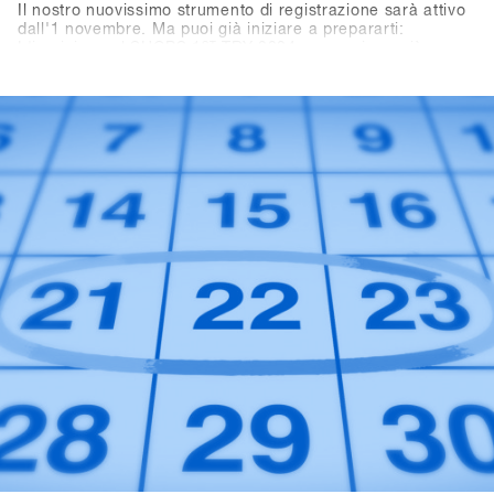
Il nostro nuovissimo strumento di registrazione sarà attivo
dall'1 novembre. Ma puoi già iniziare a prepararti:
L'iscrizione al SHOPS 1
ST
TRY 2024 non avviene più
tramite questo sito web, ma tramite la nuova piattaforma
SHOPS-1st-BASE.com. Se non hai ancora un account
BASE per il tuo negozio, è giunto il momento di crearlo.
Puoi già ora creare gratuitamente un account per il tuo
negozio. Dall'1 novembre, potrai effettuare l'accesso, fare
alcuni clic e sarai ufficialmente registrato per il SHOPS 1
ST
TRY 2024.Con 76 marchi partecipanti, non vediamo l'ora di
darti il benvenuto!