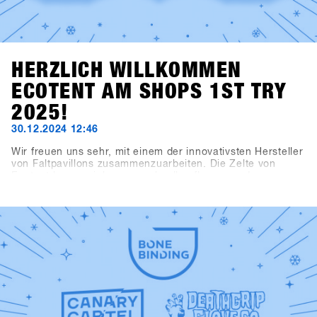
HERZLICH WILLKOMMEN
ECOTENT AM SHOPS 1ST TRY
2025!
30.12.2024 12:46
Wir freuen uns sehr, mit einem der innovativsten Hersteller
von Faltpavillons zusammenzuarbeiten. Die Zelte von
Ecotent lassen sich super schnell aufbauen und
beeindruckenden durch ihre Vielseitigkeit.Das
Registrierungszelt, das Kaffeezelt, der Haupteingang und
der Eingangsbereich zur Indoorarea präsentieren sich im
neuen SHOPS 1st TRY Design.Schau dir unsere neuen
Zelte am SHOPS 1st TRY genauer an!Check out Ecotent
https://www.ecotent-faltpavillons.de