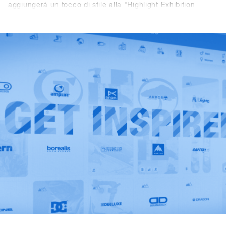
aggiungerà un tocco di stile alla "Highlight Exhibition
DInner" nel Centro Congressi. Rispetto ai tappeti fieristici
monouso utilizzati in passato, che dovevano essere gettati
via dopo l'evento, i nuovi Kleen-Tex verranno riutilizzati
ogni anno. Grazie alla ristorazione ecologica, agli stand
espositivi riutilizzabili, al sistema di raccolta differenziata
perfettamente funzionante e al "sistema di lavaggio dei
bicchieri" per i bicchieri delle bevande nell'area esterna,
SHOPS 1
ST
TRY soddisfa già le linee guida per il certificato
austriaco "Green Meeting". La collaborazione con Kleen-
Tex rende poi l'evento una delle fiere più rispettose
dell'ambiente nel settore degli articoli sportivi.