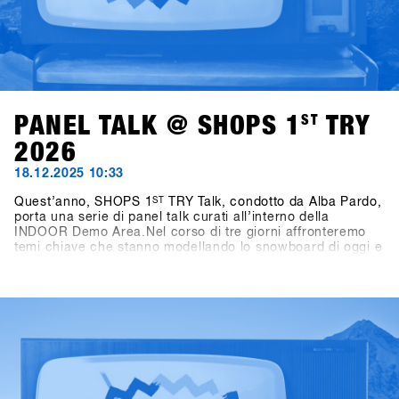
PANEL TALK @ SHOPS 1
ST
TRY
2026
18.12.2025 10:33
Quest’anno, SHOPS 1
ST
TRY Talk, condotto da Alba Pardo,
porta una serie di panel talk curati all’interno della
INDOOR Demo Area.Nel corso di tre giorni affronteremo
temi chiave che stanno modellando lo snowboard di oggi e
di domani. Domenica, il focus sarà su Women as Growth
Drivers – Not Side Projects, mettendo in luce il ruolo delle
donne come vero motore di crescita per l’industria.
Lunedì, l’attenzione si sposta sui format di gara,
analizzando come le diverse formule di contest influenzino
i consumatori, la cultura e il futuro dello snowboard.
Martedì, il confronto si concentra sullo storytelling,
interrogandosi su chi stia raccontando oggi lo snowboard,
e perché questo sia rilevante anche dal punto di vista del
business.Condotti da Alba Pardo con un approccio diretto