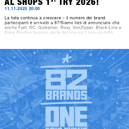
AL SHOPS 1
ST
TRY 2026!
11.11.2025 20:00
La lista continua a crescere – il numero dei brand
partecipanti è arrivato a 87!Siamo lieti di annunciare che
anche Fjell, DC, Quiksilver, Roxy, VonZipper, Black-Line e
Bone Binding faranno parte del line-up.Il line-up dello
SHOPS 1
ST
TRY 2026 si presenta quindi ancora più ricco e
interessante – non vediamo l’ora di scoprire tutti i brand
ST
presenti al SHOPS 1
TRY 2026!👉 Scopri tutti i brand
partecipanti nella Brandlist aggiornata.