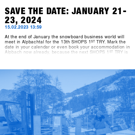
SAVE THE DATE: JANUARY 21-
23, 2024
15.02.2023 13:59
At the end of January the snowboard business world will
meet in Alpbachtal for the 13th SHOPS 1
ST
TRY. Mark the
date in your calendar or even book your accommodation in
Alpbach now already, because the next SHOPS 1
ST
TRY is
coming for sure. If you're a snowboard shop, you simply
can't afford to miss this event! We look forward to seeing
you in 2024! - Stay tuned!