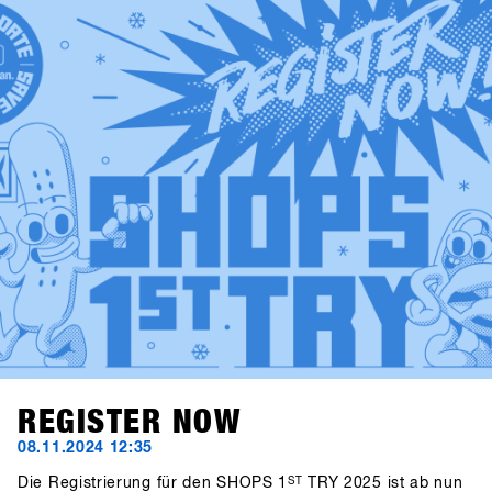
re-engineered protection gear from ruroc and cosy gloves
by Deathgrip complete the variety of productsSoon these
brands will upload their products, make sure sign up to
SHOPS 1st BASE to check them out in advance!
REGISTER NOW
08.11.2024 12:35
Die Registrierung für den SHOPS 1
ST
TRY 2025 ist ab nun