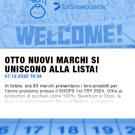
OTTO NUOVI MARCHI SI
UNISCONO ALLA LISTA!
07.12.2023 19:34
In totale, ora 83 marchi presentano i loro prodotti per
l'anno prossimo presso il SHOPS 1st TRY 2024. Oltre ai
produttori di occhiali come 100%, Spektrum e Chpo, la
marca di abbigliamento Beyond Medals, il rinomato
produttore di telecamere Ego GoPro, il marchio di
accessori HAE (precedentemente Hä?) e il marchio di
crema solare Sun Bum stanno mostrando le loro collezioni.
Particolarmente emozionante è la notizia dell'aggiunta nel
settore Hardware per Snowboard: anche Tur Snowboards
dalla Svezia è presente.Accedi a SHOPS 1st BASE per