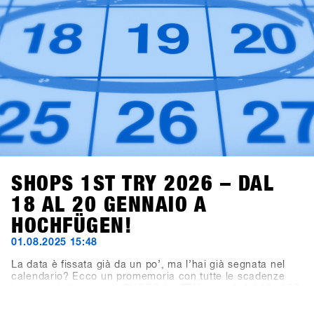
SHOPS 1ST TRY 2026 – DAL
18 AL 20 GENNAIO A
HOCHFÜGEN!
01.08.2025 15:48
La data è fissata già da un po’, ma l’hai già segnata nel
calendario? Ecco un promemoria con tutte le scadenze
importanti: il prossimo SHOPS 1st TRY si terrà dal 18 al 20
gennaio 2026 a Hochfügen, nella Valle di Zillertal. La
scadenza per le iscrizioni dei brand espositivi è il 19