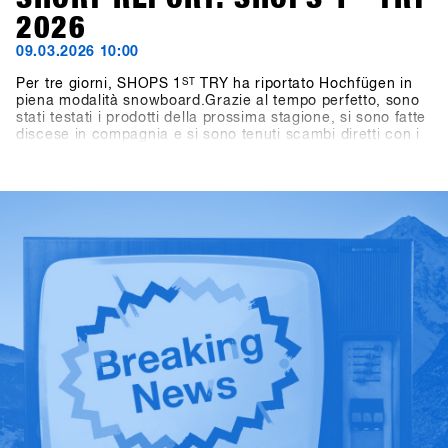
2026
09.03.2026 10:00
Per tre giorni, SHOPS 1
ST
TRY ha riportato Hochfügen in
piena modalità snowboard.Grazie al tempo perfetto, sono
stati testati i prodotti della prossima stagione, si sono fatte
discese in compagnia e si sono tenuti scambi diretti con i
marchi direttamente sulla neve.L'energia è stata presente
durante tutti e tre i giorni: tra una discesa e l'altra,
conversazioni in montagna, tavole rotonde e momenti
salienti come l'One-on-One con Shaun White.Anche fuori
dalla montagna le attività sono proseguite: dai giochi nei
pub al BAWA ai DJ set al Kosis e ai rilassanti After Shred
Gatherings, le giornate si sono concluse naturalmente in
compagnia.In totale, hanno partecipato 1.461 persone
provenienti da oltre 30 paesi, tra cui 265 negozi.Scopri i
momenti salienti nella Galleria storica di SHOPS 1
ST
TRY.SHOPS 1
ST
TRY torna a Hochfügen dal 17 al 19
gennaio 2027.