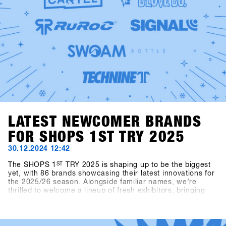
LATEST NEWCOMER BRANDS
FOR SHOPS 1ST TRY 2025
30.12.2024 12:42
The SHOPS 1
ST
TRY 2025 is shaping up to be the biggest
yet, with 86 brands showcasing their latest innovations for
the 2025/26 season. Alongside familiar names, we’re
thrilled to welcome a lineup of fresh exhibitors, bringing
exciting products and perspectives to the event.This year’s
newcomers include Snowboard manufacturer Canary
Cartel, Signal, and Technine. A new type of binding from
Bone Binding and bottles from Swoam Bottles, as well as