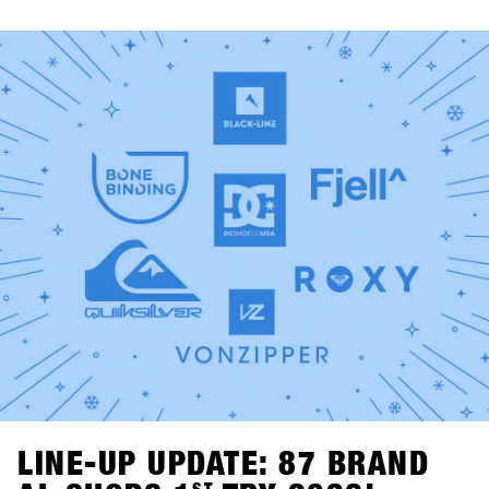
video di snowboard, dj set in vinile a cura di Shue & Felix
MDS e il torneo Bowling for Boards, dove i partecipanti
possono vincere gramdi premi.Lunedì dalle 21:00, due
vere leggende dello snowboard passano dietro alla
consolle: Fredi Kalbermatten e Gogo Gossner, alias DJ
Fredi K & DJock Norris. Il loro viaggio tra hip hop old-
school, funk e soul prende vita al Kosis Pub (Hotel Kosis,
Fügen).Due serate indimenticabili in due location diverse e
stimolanti, pensate come spazi di confronto, community,
divertimento e tempo condiviso lontano dalla neve.
LINE-UP UPDATE: 87 BRAND