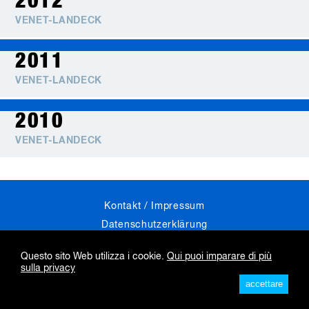
2012
VENET-LANDECK
2011
VENET-LANDECK
2010
VENET-LANDECK
Skip
Kontakt / Impressum
navigation
Datenschutzerklärung
Industry Jobs
Questo sito Web utilizza i cookie.
Qui puoi imparare di più
sulla privacy
by:
accettare