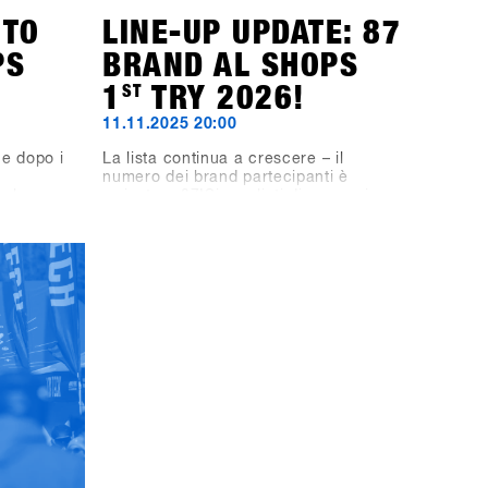
NTO
LINE-UP UPDATE: 87
PS
BRAND AL SHOPS
1
ST
TRY 2026!
11.11.2025 20:00
e dopo i
La lista continua a crescere – il
numero dei brand partecipanti è
r le
arrivato a 87!Siamo lieti di annunciare
gli
che anche Fjell, DC, Quiksilver, Roxy,
Pub
VonZipper, Black-Line e Bone Binding
 scena
faranno parte del line-up.Il line-up
 &
dello SHOPS 1
ST
TRY 2026 si presenta
a serata
quindi ancora più ricco e interessante
 set in
– non vediamo l’ora di scoprire tutti i
DS e il
brand presenti al SHOPS 1
ST
TRY
ve i
2026!👉 Scopri tutti i brand
gramdi
partecipanti nella Brandlist aggiornata.
 vere
ssano
bermatten
i K &
ra hip hop
vita al