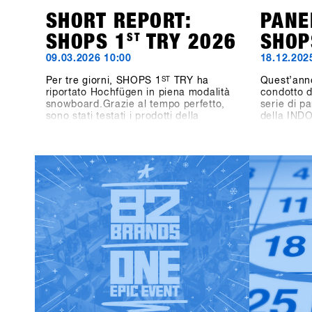
SHORT REPORT:
PANE
SHOPS 1
ST
TRY 2026
SHOP
09.03.2026 10:00
18.12.202
Per tre giorni, SHOPS 1
ST
TRY ha
Quest’ann
riportato Hochfügen in piena modalità
condotto d
snowboard.Grazie al tempo perfetto,
serie di pa
sono stati testati i prodotti della
della IND
prossima stagione, si sono fatte
tre giorni
discese in compagnia e si sono tenuti
stanno mo
scambi diretti con i marchi
oggi e di 
direttamente sulla neve.L'energia è
sarà su W
stata presente durante tutti e tre i
Not Side P
giorni: tra una discesa e l'altra,
ruolo dell
conversazioni in montagna, tavole
crescita pe
rotonde e momenti salienti come
l’attenzion
l'One-on-One con Shaun White.Anche
gara, anal
fuori dalla montagna le attività sono
formule di 
proseguite: dai giochi nei pub al BAWA
consumatori
ai DJ set al Kosis e ai rilassanti After
snowboard.
Shred Gatherings, le giornate si sono
concentra s
concluse naturalmente in
interrogan
compagnia.In totale, hanno
oggi lo s
partecipato 1.461 persone provenienti
sia rileva