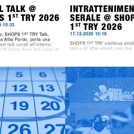
L TALK @
INTRATTENIME
S 1
ST
TRY 2026
SERALE @ SHO
1
ST
TRY 2026
5 10:33
17.12.2025 15:19
o, SHOPS 1
ST
TRY Talk,
a Alba Pardo, porta una
SHOPS 1
ST
TRY continua anch
nel talk curati all’interno
test e gli after-shred, con due
OOR Demo Area.Nel corso di
appuntamenti serali pensati pe
 affronteremo temi chiave che
industrie di settore, i negozi e 
dellando lo snowboard di
amici.Domenica dalle 19:00, 
domani. Domenica, il focus
Games, Videos & Vinyls va in
omen as Growth Drivers –
nel nuovo Bawa Music Sports
rojects, mettendo in luce il
Entertainment Bar di Fügen. L
e donne come vero motore di
propone video di snowboard, dj
r l’industria. Lunedì,
vinile a cura di Shue & Felix M
e si sposta sui format di
torneo Bowling for Boards, do
izzando come le diverse
partecipanti possono vincere 
contest influenzino i
premi.Lunedì dalle 21:00, due
, la cultura e il futuro dello
leggende dello snowboard pa
 Martedì, il confronto si
dietro alla consolle: Fredi Kal
ullo storytelling,
e Gogo Gossner, alias DJ Fred
dosi su chi stia raccontando
DJock Norris. Il loro viaggio t
nowboard, e perché questo
old-school, funk e soul prende 
nte anche dal punto di vista