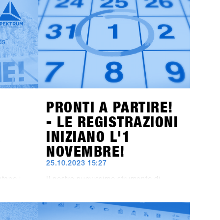
i aprono
all'area di Hochfügen, offre
1
ST
opportunità senza precedenti per
n
sviluppare il più grande evento B2B di
esclusiva
snowboard in Europa e portare i test
Vieni a
sulla neve ad un livello
io e
successivo.Segnate sul calendario: le
oltre 80
date restano dal 19 al 21 gennaio
2025. Il concept definitivo per i brand
sarà svelato alla fine di luglio, e gli
inviti ai negozi saranno spediti entro la
fine di ottobre!
PRONTI A PARTIRE!
- LE REGISTRAZIONI
A
INIZIANO L'1
NOVEMBRE!
25.10.2023 15:27
ntano i
Il nostro nuovissimo strumento di
imo
registrazione sarà attivo dall'1
 Oltre ai
novembre. Ma puoi già iniziare a
00%,
prepararti: L'iscrizione al SHOPS 1
ST
TRY 2024 non avviene più tramite