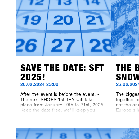
manufacturer Canary Cartel, Signal,
and Technine. A new type of binding
from Bone Binding and bottles from
Swoam Bottles, as well as re-
engineered protection gear from ruroc
and cosy gloves by Deathgrip
complete the variety of productsSoon
these brands will upload their
products, make sure sign up to SHOPS
1st BASE to check them out in
advance!
SAVE THE DATE: SFT
THE 
2025!
SNOW
26.02.2024 23:00
26.02.202
After the event is before the event. -
The bigge
The next SHOPS 1st TRY will take
together a
place from January 19th to 21st, 2025.
not the on
Keep the date free, we'll keep you
Europe's 
updated! On shops-1st-try.com as well
medium, t
as on LinkedIn, Facebook and
Magazine,
Instagram!
TRY. We le
13th SHOP
participan