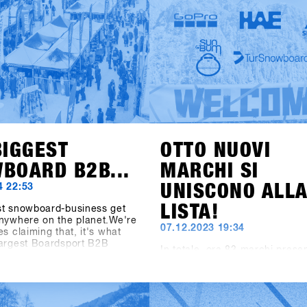
shops-1st-try.com.Le iscrizion
il 6 novembre tramite SHOPS 
BASE.Registra il tuo negozio i
anticipo e assicurati l’offerta 
early bird fino al 6 dicembre. 
Hochfügen dal 19 al 21 genna
prova i prodotti più recenti di 
brand!
BIGGEST
OTTO NUOVI
BOARD B2B...
MARCHI SI
UNISCONO ALL
4 22:53
LISTA!
st snowboard-business get
nywhere on the planet.We're
07.12.2023 19:34
es claiming that, it's what
largest Boardsport B2B
In totale, ora 83 marchi prese
he Boardsport SOURCE
loro prodotti per l'anno pross
 says about the SHOPS 1st
presso il SHOPS 1st TRY 2024.
t the facts speak: At the
produttori di occhiali come 1
S 1st TRY, there were 1177
Spektrum e Chpo, la marca di
ts from 30 countries. 5206