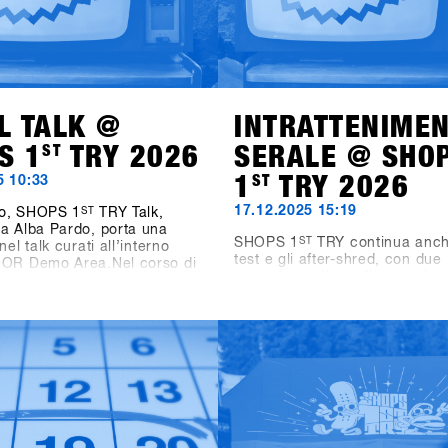
L TALK @
INTRATTENIME
S 1
ST
TRY 2026
SERALE @ SHO
1
ST
TRY 2026
5 10:33
17.12.2025 15:19
o, SHOPS 1
ST
TRY Talk,
a Alba Pardo, porta una
SHOPS 1
ST
TRY continua anch
nel talk curati all’interno
test e gli after-shred, con due
OOR Demo Area.Nel corso di
appuntamenti serali pensati pe
 affronteremo temi chiave che
industrie di settore, i negozi e 
dellando lo snowboard di
amici.Domenica dalle 19:00, 
domani. Domenica, il focus
Games, Videos & Vinyls va in
omen as Growth Drivers –
nel nuovo Bawa Music Sports
rojects, mettendo in luce il
Entertainment Bar di Fügen. L
e donne come vero motore di
propone video di snowboard, dj
r l’industria. Lunedì,
vinile a cura di Shue & Felix M
e si sposta sui format di
torneo Bowling for Boards, do
izzando come le diverse
partecipanti possono vincere 
contest influenzino i
premi.Lunedì dalle 21:00, due