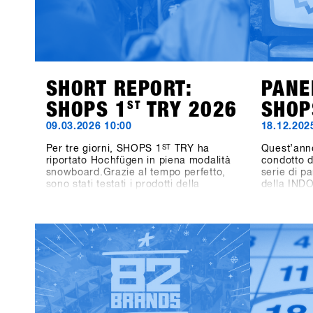
SHORT REPORT:
PANE
SHOPS 1
ST
TRY 2026
SHOP
09.03.2026 10:00
18.12.202
Per tre giorni, SHOPS 1
ST
TRY ha
Quest’ann
riportato Hochfügen in piena modalità
condotto d
snowboard.Grazie al tempo perfetto,
serie di pa
sono stati testati i prodotti della
della IND
prossima stagione, si sono fatte
tre giorni
discese in compagnia e si sono tenuti
stanno mo
scambi diretti con i marchi
oggi e di 
direttamente sulla neve.L'energia è
sarà su W
stata presente durante tutti e tre i
Not Side P
giorni: tra una discesa e l'altra,
ruolo dell
conversazioni in montagna, tavole
crescita pe
rotonde e momenti salienti come
l’attenzion
l'One-on-One con Shaun White.Anche
gara, anal
fuori dalla montagna le attività sono
formule di 