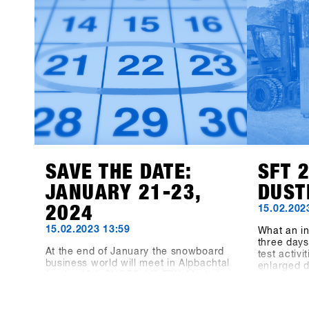
products 
available f
Event Con
recorded 8
the three-
the dimens
measuring
indoor ar
meters hav
"Pre-Coron
bigger, be
before, no
biggest s
together a
SAVE THE DATE:
SFT 
JANUARY 21-23,
DUST
2024
15.02.202
15.02.2023 13:59
What an in
three days 
At the end of January the snowboard
test activ
business world will meet in Alpbachtal
enlarged 
for the 13th SHOPS 1
ST
TRY. Mark the
TRY. 248 
date in your calendar or even book
represente
your accommodation in Alpbach now
employees,