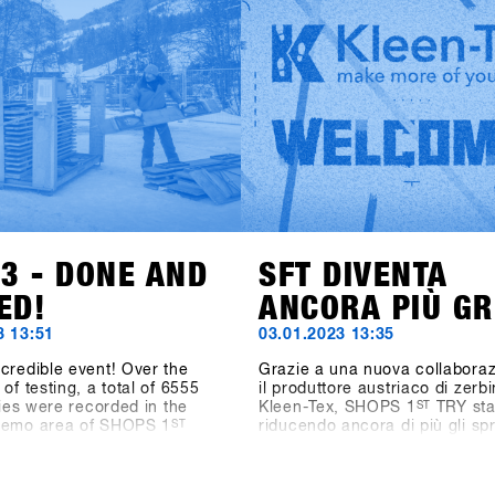
abbigliamento Beyond Medals, 
from 85 brands were
rinomato produttore di teleca
or testing and the digital
GoPro, il marchio di accessor
trolling System CANDY
(precedentemente Hä?) e il ma
390 test operations during
crema solare Sun Bum stanno
day event. Last but not least,
mostrando le loro collezioni.
ions of the outdoor area
Particolarmente emozionante 
 2400 square meters and the
notizia dell'aggiunta nel settor
ea measuring 1548 square
Hardware per Snowboard: anc
e as well outperformed all
Snowboards dalla Svezia è
a" figures. The SFT is back,
presente.Accedi a SHOPS 1s
tter and stronger than ever
per scoprire di più su questi n
w known as "Clearly the
marchi!
nowboard-business get
nywhere on the planet.
23 - DONE AND
SFT DIVENTA
ED!
ANCORA PIÙ GR
3 13:51
03.01.2023 13:35
credible event! Over the
Grazie a una nuova collabora
of testing, a total of 6555
il produttore austriaco di zerbi
ities were recorded in the
Kleen-Tex, SHOPS 1
ST
TRY st
demo area of SHOPS 1
ST
riducendo ancora di più gli spr
shops from 23 countries were
futuro, Kleen-Tex aggiungerà 
d, and if you count shop
di stile alla "Highlight Exhibiti
 industry staff, media and
DInner" nel Centro Congressi.