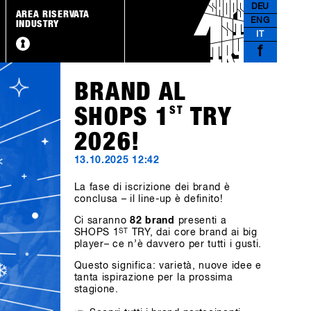
DEU
AREA RISERVATA
ENG
INDUSTRY
IT
f
BRAND AL
SHOPS 1
ST
TRY
2026!
13.10.2025 12:42
La fase di iscrizione dei brand è
conclusa – il line-up è definito!
Ci saranno
82 brand
presenti a
SHOPS 1
ST
TRY, dai core brand ai big
player– ce n’è davvero per tutti i gusti.
Questo significa: varietà, nuove idee e
tanta ispirazione per la prossima
stagione.