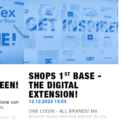
il
questo sito web, ma tramite la nuova
mere Ego
piattaforma SHOPS-1st-BASE.com. Se
i HAE
non hai ancora un account BASE per il
rchio di
tuo negozio, è giunto il momento di
crearlo. Puoi già ora creare
gratuitamente un account per il tuo
è la
negozio. Dall'1 novembre, potrai
e
effettuare l'accesso, fare alcuni clic e
he Tur
sarai ufficialmente registrato per il
SHOPS 1
ST
TRY 2024.Con 76 marchi
t BASE
partecipanti, non vediamo l'ora di darti
uovi
il benvenuto!
SHOPS 1
ST
BASE -
EEN!
THE DIGITAL
EXTENSION!
12.12.2022 13:53
zione con
ni,
ONE LOGIN - ALL BRANDS! Mit
a
diesem neuen Service kannst du als
echi. In
Snowboardhänlder oder Vertrieb schon
un tocco
jetzt die 23/24 Produktneuheiten von
on
(fast) allen SHOPS 1st TRY Marken
 Rispetto