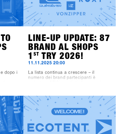
NTO
LINE-UP UPDATE: 87
PS
BRAND AL SHOPS
1
ST
TRY 2026!
11.11.2025 20:00
e dopo i
La lista continua a crescere – il
numero dei brand partecipanti è
r le
arrivato a 87!Siamo lieti di annunciare
gli
che anche Fjell, DC, Quiksilver, Roxy,
Pub
VonZipper, Black-Line e Bone Binding
 scena
faranno parte del line-up.Il line-up
 &
dello SHOPS 1
ST
TRY 2026 si presenta
a serata
quindi ancora più ricco e interessante
 set in
– non vediamo l’ora di scoprire tutti i
DS e il
brand presenti al SHOPS 1
ST
TRY
ve i
2026!👉 Scopri tutti i brand
gramdi
partecipanti nella Brandlist aggiornata.
 vere