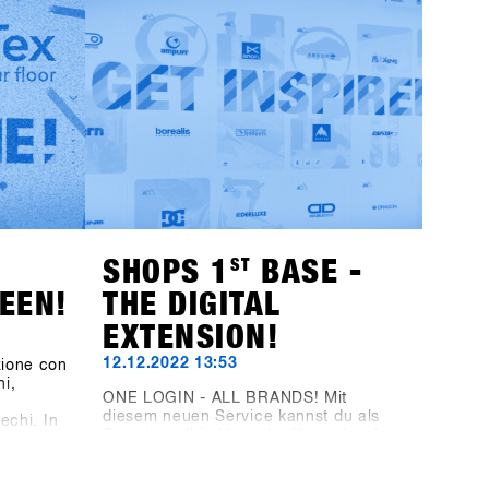
il
questo sito web, ma tramite la nuova
mere Ego
piattaforma SHOPS-1st-BASE.com. Se
i HAE
non hai ancora un account BASE per il
rchio di
tuo negozio, è giunto il momento di
crearlo. Puoi già ora creare
gratuitamente un account per il tuo
è la
negozio. Dall'1 novembre, potrai
e
effettuare l'accesso, fare alcuni clic e
he Tur
sarai ufficialmente registrato per il
SHOPS 1
ST
TRY 2024.Con 76 marchi
t BASE
partecipanti, non vediamo l'ora di darti
uovi
il benvenuto!
SHOPS 1
ST
BASE -
EEN!
THE DIGITAL
EXTENSION!
12.12.2022 13:53
zione con
ni,
ONE LOGIN - ALL BRANDS! Mit
a
diesem neuen Service kannst du als
echi. In
Snowboardhänlder oder Vertrieb schon
un tocco
jetzt die 23/24 Produktneuheiten von
on
(fast) allen SHOPS 1st TRY Marken
 Rispetto