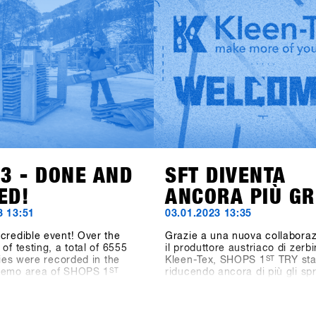
abbigliamento Beyond Medals, 
from 85 brands were
rinomato produttore di teleca
or testing and the digital
GoPro, il marchio di accessor
trolling System CANDY
(precedentemente Hä?) e il ma
390 test operations during
crema solare Sun Bum stanno
day event. Last but not least,
mostrando le loro collezioni.
ions of the outdoor area
Particolarmente emozionante 
 2400 square meters and the
notizia dell'aggiunta nel settor
ea measuring 1548 square
Hardware per Snowboard: anc
e as well outperformed all
Snowboards dalla Svezia è
a" figures. The SFT is back,
presente.Accedi a SHOPS 1s
tter and stronger than ever
per scoprire di più su questi n
w known as "Clearly the
marchi!
nowboard-business get
nywhere on the planet.
23 - DONE AND
SFT DIVENTA
ED!
ANCORA PIÙ GR
3 13:51
03.01.2023 13:35
credible event! Over the
Grazie a una nuova collabora
of testing, a total of 6555
il produttore austriaco di zerbi
ities were recorded in the
Kleen-Tex, SHOPS 1
ST
TRY st
demo area of SHOPS 1
ST
riducendo ancora di più gli spr
shops from 23 countries were
futuro, Kleen-Tex aggiungerà 
d, and if you count shop
di stile alla "Highlight Exhibiti
 industry staff, media and
DInner" nel Centro Congressi.