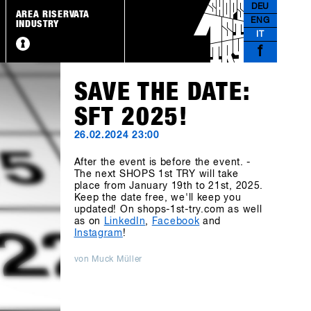
DEU
AREA RISERVATA
ENG
INDUSTRY
IT
f
SAVE THE DATE:
SFT 2025!
26.02.2024 23:00
After the event is before the event. -
The next SHOPS 1st TRY will take
place from January 19th to 21st, 2025.
Keep the date free, we'll keep you
updated! On shops-1st-try.com as well
as on
LinkedIn
,
Facebook
and
Instagram
!
von Muck Müller