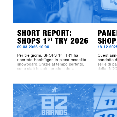
SHORT REPORT:
PANE
SHOPS 1
ST
TRY 2026
SHOP
09.03.2026 10:00
18.12.202
Per tre giorni, SHOPS 1
ST
TRY ha
Quest’ann
riportato Hochfügen in piena modalità
condotto d
snowboard.Grazie al tempo perfetto,
serie di pa
sono stati testati i prodotti della
della IND
prossima stagione, si sono fatte
tre giorni
discese in compagnia e si sono tenuti
stanno mo
scambi diretti con i marchi
oggi e di 
direttamente sulla neve.L'energia è
sarà su W
stata presente durante tutti e tre i
Not Side P
giorni: tra una discesa e l'altra,
ruolo dell
conversazioni in montagna, tavole
crescita pe
rotonde e momenti salienti come
l’attenzion
l'One-on-One con Shaun White.Anche
gara, anal
fuori dalla montagna le attività sono
formule di 