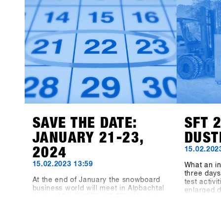
products 
available f
Event Con
recorded 8
the three-
the dimens
measuring
indoor ar
meters hav
"Pre-Coron
bigger, be
before, no
biggest s
together a
SAVE THE DATE:
SFT 
JANUARY 21-23,
DUST
2024
15.02.202
15.02.2023 13:59
What an in
three days 
At the end of January the snowboard
test activ
business world will meet in Alpbachtal
enlarged 
for the 13th SHOPS 1
ST
TRY. Mark the
TRY. 248 
date in your calendar or even book
represente
your accommodation in Alpbach now
employees,