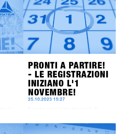
i aprono
all'area di Hochfügen, offre
1
ST
opportunità senza precedenti per
n
sviluppare il più grande evento B2B di
esclusiva
snowboard in Europa e portare i test
Vieni a
sulla neve ad un livello
io e
successivo.Segnate sul calendario: le
oltre 80
date restano dal 19 al 21 gennaio
2025. Il concept definitivo per i brand
sarà svelato alla fine di luglio, e gli
inviti ai negozi saranno spediti entro la
fine di ottobre!
PRONTI A PARTIRE!
- LE REGISTRAZIONI
A
INIZIANO L'1
NOVEMBRE!
25.10.2023 15:27
ntano i
Il nostro nuovissimo strumento di
imo
registrazione sarà attivo dall'1
 Oltre ai
novembre. Ma puoi già iniziare a
00%,
prepararti: L'iscrizione al SHOPS 1
ST
TRY 2024 non avviene più tramite