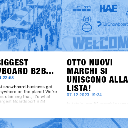
shops-1st-try.com.Le iscrizion
il 6 novembre tramite SHOPS 
BASE.Registra il tuo negozio i
anticipo e assicurati l’offerta 
early bird fino al 6 dicembre. 
Hochfügen dal 19 al 21 genna
prova i prodotti più recenti di 
brand!
BIGGEST
OTTO NUOVI
BOARD B2B...
MARCHI SI
UNISCONO ALL
4 22:53
LISTA!
st snowboard-business get
nywhere on the planet.We're
07.12.2023 19:34
es claiming that, it's what
largest Boardsport B2B
In totale, ora 83 marchi prese
he Boardsport SOURCE
loro prodotti per l'anno pross
 says about the SHOPS 1st
presso il SHOPS 1st TRY 2024.
t the facts speak: At the
produttori di occhiali come 1
S 1st TRY, there were 1177
Spektrum e Chpo, la marca di
ts from 30 countries. 5206