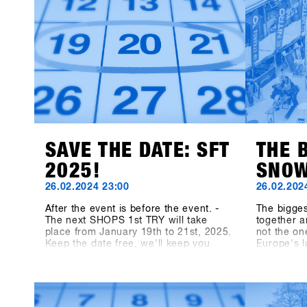
manufacturer Canary Cartel, Signal,
and Technine. A new type of binding
from Bone Binding and bottles from
Swoam Bottles, as well as re-
engineered protection gear from ruroc
and cosy gloves by Deathgrip
complete the variety of productsSoon
these brands will upload their
products, make sure sign up to SHOPS
1st BASE to check them out in
advance!
SAVE THE DATE: SFT
THE 
2025!
SNOW
26.02.2024 23:00
26.02.202
After the event is before the event. -
The bigge
The next SHOPS 1st TRY will take
together a
place from January 19th to 21st, 2025.
not the on
Keep the date free, we'll keep you
Europe's 
updated! On shops-1st-try.com as well
medium, t
as on LinkedIn, Facebook and
Magazine,
Instagram!
TRY. We le
13th SHOP
participan