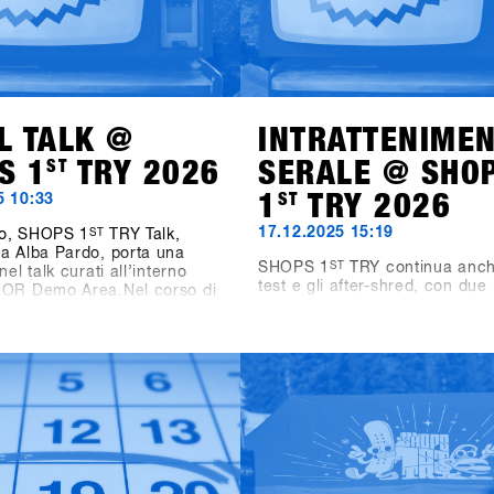
L TALK @
INTRATTENIME
S 1
ST
TRY 2026
SERALE @ SHO
1
ST
TRY 2026
5 10:33
17.12.2025 15:19
o, SHOPS 1
ST
TRY Talk,
a Alba Pardo, porta una
SHOPS 1
ST
TRY continua anch
nel talk curati all’interno
test e gli after-shred, con due
OOR Demo Area.Nel corso di
appuntamenti serali pensati pe
 affronteremo temi chiave che
industrie di settore, i negozi e 
dellando lo snowboard di
amici.Domenica dalle 19:00, 
domani. Domenica, il focus
Games, Videos & Vinyls va in
omen as Growth Drivers –
nel nuovo Bawa Music Sports
rojects, mettendo in luce il
Entertainment Bar di Fügen. L
e donne come vero motore di
propone video di snowboard, dj
r l’industria. Lunedì,
vinile a cura di Shue & Felix M
e si sposta sui format di
torneo Bowling for Boards, do
izzando come le diverse
partecipanti possono vincere 
contest influenzino i
premi.Lunedì dalle 21:00, due