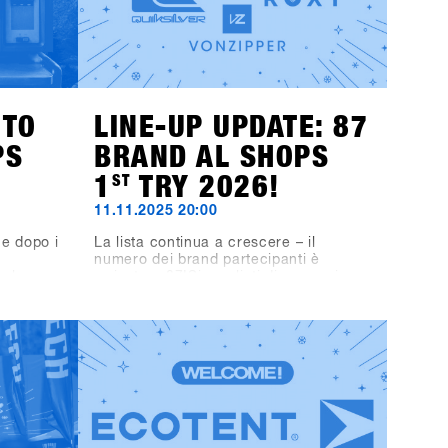
NTO
LINE-UP UPDATE: 87
PS
BRAND AL SHOPS
1
ST
TRY 2026!
11.11.2025 20:00
e dopo i
La lista continua a crescere – il
numero dei brand partecipanti è
r le
arrivato a 87!Siamo lieti di annunciare
gli
che anche Fjell, DC, Quiksilver, Roxy,
Pub
VonZipper, Black-Line e Bone Binding
 scena
faranno parte del line-up.Il line-up
 &
dello SHOPS 1
ST
TRY 2026 si presenta
a serata
quindi ancora più ricco e interessante
 set in
– non vediamo l’ora di scoprire tutti i
DS e il
brand presenti al SHOPS 1
ST
TRY
ve i
2026!👉 Scopri tutti i brand
gramdi
partecipanti nella Brandlist aggiornata.
 vere