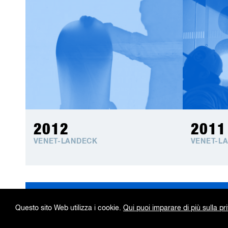
2012
2011
VENET-LANDECK
VENET-L
Skip
Kontakt / Impressum
Datenschutzerklärung
Questo sito Web utilizza i cookie.
Qui puoi imparare di più sulla pr
navigation