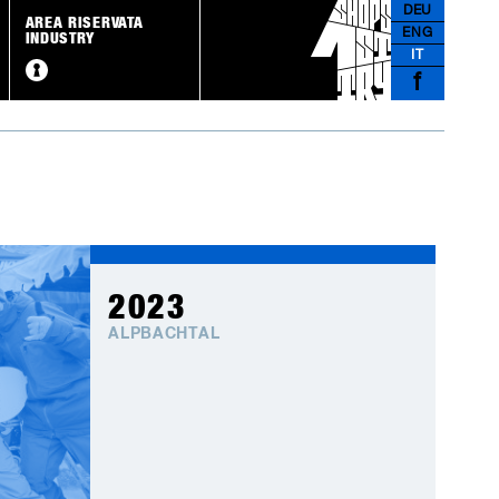
DEU
AREA RISERVATA
ENG
INDUSTRY
IT
f
2023
ALPBACHTAL