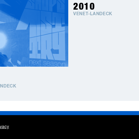
2010
VENET-LANDECK
ANDECK
Industry Jobs
ivacy