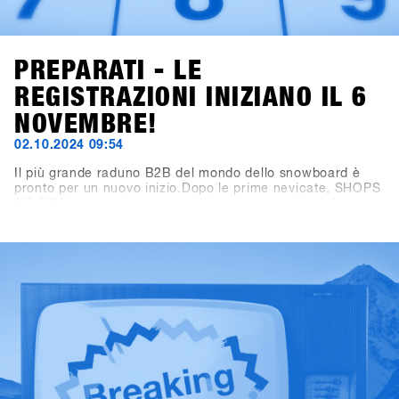
PREPARATI - LE
REGISTRAZIONI INIZIANO IL 6
NOVEMBRE!
02.10.2024 09:54
Il più grande raduno B2B del mondo dello snowboard è
pronto per un nuovo inizio.Dopo le prime nevicate, SHOPS
1
ST
TRY inaugura la nuova stagione con un sito web
rinnovato! Ora puoi trovare tutte le informazioni importanti
su viaggio, programma e location su shops-1st-try.com.Le
iscrizioni aprono il 6 novembre tramite SHOPS 1
ST
BASE.Registra il tuo negozio in anticipo e assicurati
l’offerta esclusiva early bird fino al 6 dicembre. Vieni a
Hochfügen dal 19 al 21 gennaio e prova i prodotti più
recenti di oltre 80 brand!