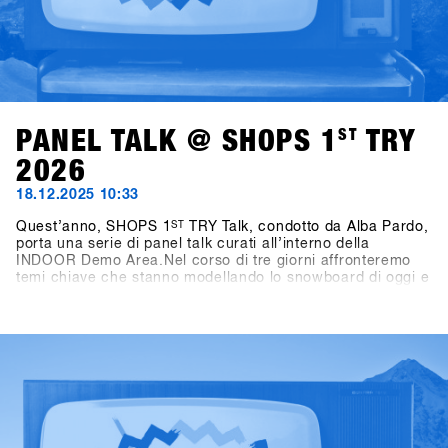
PANEL TALK @ SHOPS 1
ST
TRY
2026
18.12.2025 10:33
Quest’anno, SHOPS 1
ST
TRY Talk, condotto da Alba Pardo,
porta una serie di panel talk curati all’interno della
INDOOR Demo Area.Nel corso di tre giorni affronteremo
temi chiave che stanno modellando lo snowboard di oggi e
di domani. Domenica, il focus sarà su Women as Growth
Drivers – Not Side Projects, mettendo in luce il ruolo delle
donne come vero motore di crescita per l’industria.
Lunedì, l’attenzione si sposta sui format di gara,
analizzando come le diverse formule di contest influenzino
i consumatori, la cultura e il futuro dello snowboard.
Martedì, il confronto si concentra sullo storytelling,
interrogandosi su chi stia raccontando oggi lo snowboard,
e perché questo sia rilevante anche dal punto di vista del