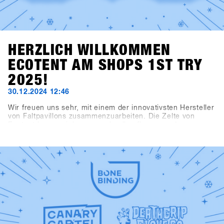
HERZLICH WILLKOMMEN
ECOTENT AM SHOPS 1ST TRY
2025!
30.12.2024 12:46
Wir freuen uns sehr, mit einem der innovativsten Hersteller
von Faltpavillons zusammenzuarbeiten. Die Zelte von
Ecotent lassen sich super schnell aufbauen und
beeindruckenden durch ihre Vielseitigkeit.Das
Registrierungszelt, das Kaffeezelt, der Haupteingang und
der Eingangsbereich zur Indoorarea präsentieren sich im
neuen SHOPS 1st TRY Design.Schau dir unsere neuen
Zelte am SHOPS 1st TRY genauer an!Check out Ecotent
https://www.ecotent-faltpavillons.de