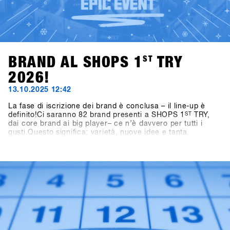
BRAND AL SHOPS 1
ST
TRY
2026!
13.10.2025 12:42
La fase di iscrizione dei brand è conclusa – il line-up è
definito!Ci saranno 82 brand presenti a SHOPS 1
ST
TRY,
dai core brand ai big player– ce n’è davvero per tutti i
gusti.Questo significa: varietà, nuove idee e tanta
ispirazione per la prossima stagione.👉 Scopri tutti i brand
partecipanti nella Brandlist aggiornata.