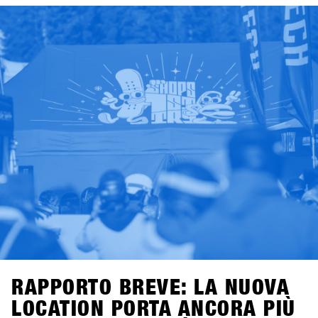
settembre 2025, mentre la registrazione per i negozi aprirà
il 7 novembre 2025.Un consiglio per tutti i negozi:
iscrivetevi entro le prime tre settimane per approfittare
dell’Early Bird Package con 2×2 lift pass di due giorni e
voucher per bevande per due membri del vostro team.
Offerta valida per tutte le iscrizioni entro il 28 novembre
2025.Good times con shredding, check, confronto e high-
five – il meeting business più rilassato dell’anno da non
perdere. Ci vediamo a Hochfügen!
RAPPORTO BREVE: LA NUOVA
LOCATION PORTA ANCORA PIÙ