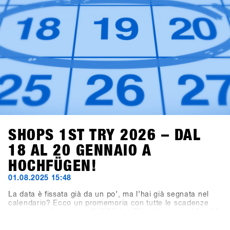
SHOPS 1ST TRY 2026 – DAL
18 AL 20 GENNAIO A
HOCHFÜGEN!
01.08.2025 15:48
La data è fissata già da un po’, ma l’hai già segnata nel
calendario? Ecco un promemoria con tutte le scadenze
importanti: il prossimo SHOPS 1st TRY si terrà dal 18 al 20
gennaio 2026 a Hochfügen, nella Valle di Zillertal. La
scadenza per le iscrizioni dei brand espositivi è il 19