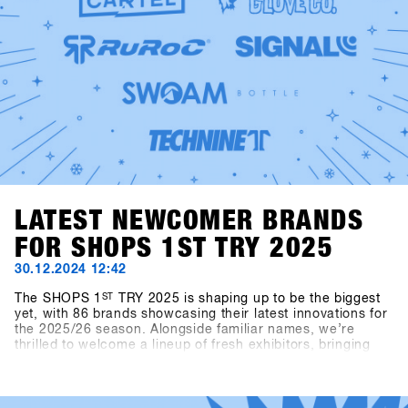
LATEST NEWCOMER BRANDS
FOR SHOPS 1ST TRY 2025
30.12.2024 12:42
The SHOPS 1
ST
TRY 2025 is shaping up to be the biggest
yet, with 86 brands showcasing their latest innovations for
the 2025/26 season. Alongside familiar names, we’re
thrilled to welcome a lineup of fresh exhibitors, bringing
exciting products and perspectives to the event.This year’s
newcomers include Snowboard manufacturer Canary
Cartel, Signal, and Technine. A new type of binding from
Bone Binding and bottles from Swoam Bottles, as well as