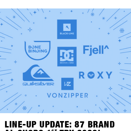
video di snowboard, dj set in vinile a cura di Shue & Felix
MDS e il torneo Bowling for Boards, dove i partecipanti
possono vincere gramdi premi.Lunedì dalle 21:00, due
vere leggende dello snowboard passano dietro alla
consolle: Fredi Kalbermatten e Gogo Gossner, alias DJ
Fredi K & DJock Norris. Il loro viaggio tra hip hop old-
school, funk e soul prende vita al Kosis Pub (Hotel Kosis,
Fügen).Due serate indimenticabili in due location diverse e
stimolanti, pensate come spazi di confronto, community,
divertimento e tempo condiviso lontano dalla neve.
LINE-UP UPDATE: 87 BRAND