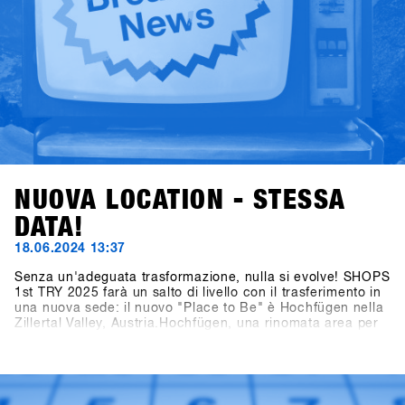
NUOVA LOCATION - STESSA
DATA!
18.06.2024 13:37
Senza un'adeguata trasformazione, nulla si evolve! SHOPS
1st TRY 2025 farà un salto di livello con il trasferimento in
una nuova sede: il nuovo "Place to Be" è Hochfügen nella
Zillertal Valley, Austria.Hochfügen, una rinomata area per
lo snowboard e lo sci, è famosa in tutto il mondo per le sue
condizioni di neve affidabili ed è particolarmente popolare
tra i freerider. La città di Fügen, insieme all'area di
Hochfügen, offre opportunità senza precedenti per
sviluppare il più grande evento B2B di snowboard in