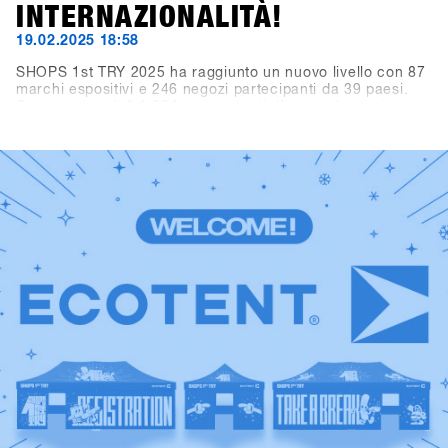
INTERNAZIONALITÀ!
19.02.2025 18:58
SHOPS 1st TRY 2025 ha raggiunto un nuovo livello con 87
marchi espositivi e 246 negozi partecipanti da 39 paesi.
Con un record di 1.284 partecipanti, l’evento ha registrato
oltre 3.300 visitatori giornalieri (+10,3% rispetto all’anno
precedente). I marchi hanno totalizzato più di 10.000
noleggi demo. In sintesi, Hochfügen come nuova location
ha offerto le condizioni ideali per il più grande evento B2B
mondiale dell’industria dello snowboard.Rivivi i momenti
migliori: scorri tra i highlights e le foto top del 2025 e dai
uno sguardo alla storia di SHOPS 1st TRY. Un grande
grazie a tutti i negozi, marchi, media e partner per aver
reso questo evento speciale e indimenticabile. Non
vediamo l’ora di rivedervi il prossimo anno.Save the date:
SHOPS 1st TRY torna a Hochfügen dal 18 al 20 gennaio
2026!