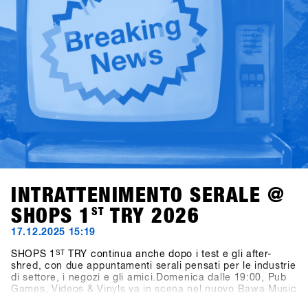
business.Condotti da Alba Pardo con un approccio diretto
e mirato, questi talk offrono spunti concreti, discussioni
sincere e prospettive che contano davvero per l’industria
dello snowboard.
INTRATTENIMENTO SERALE @
SHOPS 1
ST
TRY 2026
17.12.2025 15:19
SHOPS 1
ST
TRY continua anche dopo i test e gli after-
shred, con due appuntamenti serali pensati per le industrie
di settore, i negozi e gli amici.Domenica dalle 19:00, Pub
Games, Videos & Vinyls va in scena nel nuovo Bawa Music
Sports & Entertainment Bar di Fügen. La serata propone