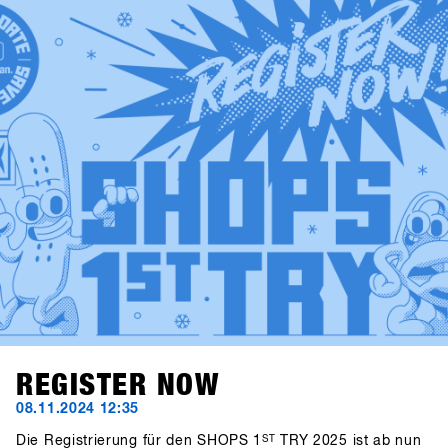
re-engineered protection gear from ruroc and cosy gloves
by Deathgrip complete the variety of productsSoon these
brands will upload their products, make sure sign up to
SHOPS 1st BASE to check them out in advance!
REGISTER NOW
08.11.2024 12:35
Die Registrierung für den SHOPS 1
ST
TRY 2025 ist ab nun