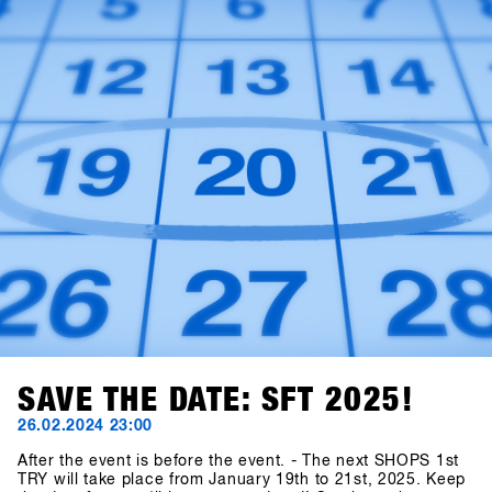
Europa e portare i test sulla neve ad un livello
successivo.Segnate sul calendario: le date restano dal 19
al 21 gennaio 2025. Il concept definitivo per i brand sarà
svelato alla fine di luglio, e gli inviti ai negozi saranno
spediti entro la fine di ottobre!
SAVE THE DATE: SFT 2025!
26.02.2024 23:00
After the event is before the event. - The next SHOPS 1st
TRY will take place from January 19th to 21st, 2025. Keep