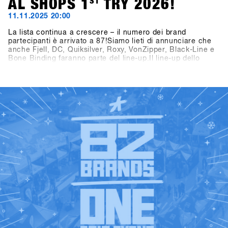
AL SHOPS 1
ST
TRY 2026!
11.11.2025 20:00
La lista continua a crescere – il numero dei brand
partecipanti è arrivato a 87!Siamo lieti di annunciare che
anche Fjell, DC, Quiksilver, Roxy, VonZipper, Black-Line e
Bone Binding faranno parte del line-up.Il line-up dello
SHOPS 1
ST
TRY 2026 si presenta quindi ancora più ricco e
interessante – non vediamo l’ora di scoprire tutti i brand
ST
presenti al SHOPS 1
TRY 2026!👉 Scopri tutti i brand
partecipanti nella Brandlist aggiornata.