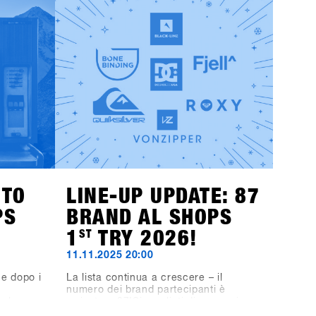
NTO
LINE-UP UPDATE: 87
PS
BRAND AL SHOPS
1
ST
TRY 2026!
11.11.2025 20:00
e dopo i
La lista continua a crescere – il
numero dei brand partecipanti è
r le
arrivato a 87!Siamo lieti di annunciare
gli
che anche Fjell, DC, Quiksilver, Roxy,