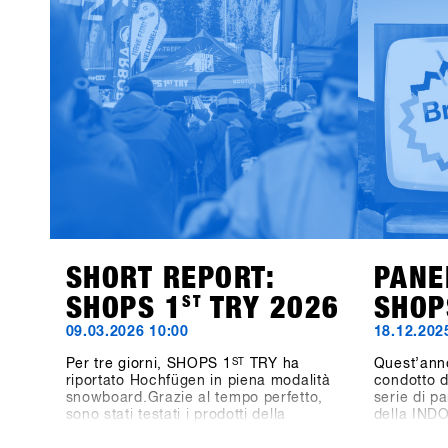
SHORT REPORT:
PANE
SHOPS 1
ST
TRY 2026
SHOP
09.03.2026 10:00
18.12.202
Per tre giorni, SHOPS 1
ST
TRY ha
Quest’ann
riportato Hochfügen in piena modalità
condotto d
snowboard.Grazie al tempo perfetto,
serie di pa
sono stati testati i prodotti della
della IND
prossima stagione, si sono fatte
tre giorni