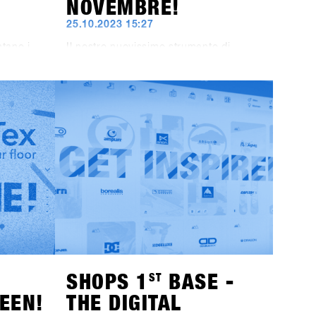
NOVEMBRE!
25.10.2023 15:27
ntano i
Il nostro nuovissimo strumento di
imo
registrazione sarà attivo dall'1
 Oltre ai
novembre. Ma puoi già iniziare a
00%,
prepararti: L'iscrizione al SHOPS 1
ST
TRY 2024 non avviene più tramite
il
questo sito web, ma tramite la nuova
mere Ego
piattaforma SHOPS-1st-BASE.com. Se
i HAE
non hai ancora un account BASE per il
rchio di
tuo negozio, è giunto il momento di
crearlo. Puoi già ora creare
gratuitamente un account per il tuo
è la
negozio. Dall'1 novembre, potrai
e
effettuare l'accesso, fare alcuni clic e
he Tur
sarai ufficialmente registrato per il
SHOPS 1
ST
TRY 2024.Con 76 marchi
t BASE
partecipanti, non vediamo l'ora di darti
uovi
il benvenuto!
SHOPS 1
ST
BASE -
EEN!
THE DIGITAL