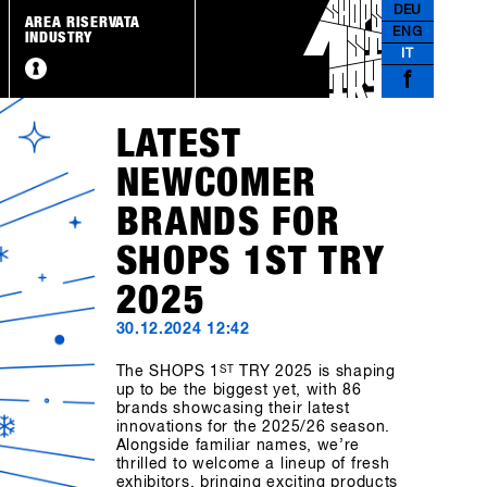
DEU
AREA RISERVATA
ENG
INDUSTRY
IT
f
LATEST
NEWCOMER
BRANDS FOR
SHOPS 1ST TRY
2025
30.12.2024 12:42
The SHOPS 1
ST
TRY 2025 is shaping
up to be the biggest yet, with 86
brands showcasing their latest
innovations for the 2025/26 season.
Alongside familiar names, we’re
thrilled to welcome a lineup of fresh
exhibitors, bringing exciting products