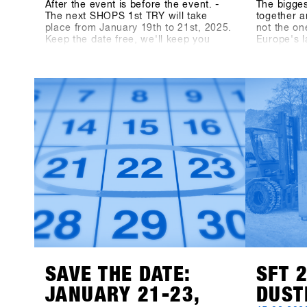
After the event is before the event. -
The bigge
The next SHOPS 1st TRY will take
together a
place from January 19th to 21st, 2025.
not the on
Keep the date free, we'll keep you
Europe's 
updated! On shops-1st-try.com as well
medium, t
as on LinkedIn, Facebook and
Magazine,
Instagram!
TRY. We le
13th SHOP
participan
products 
available f
Event Con
recorded 8
the three-
the dimens
measuring
indoor ar
meters hav
"Pre-Coron
bigger, be
before, no
biggest s
together a
SAVE THE DATE:
SFT 
JANUARY 21-23,
DUST