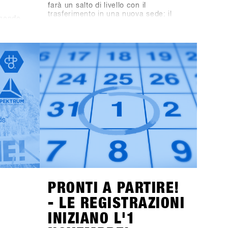
farà un salto di livello con il
trasferimento in una nuova sede: il
 mondo
nuovo "Place to Be" è Hochfügen nella
 un nuovo
Zillertal Valley, Austria.Hochfügen, una
, SHOPS
rinomata area per lo snowboard e lo
gione
sci, è famosa in tutto il mondo per le
a puoi
sue condizioni di neve affidabili ed è
mportanti
particolarmente popolare tra i
ion su
freerider. La città di Fügen, insieme
i aprono
all'area di Hochfügen, offre
1
ST
opportunità senza precedenti per
n
sviluppare il più grande evento B2B di
esclusiva
snowboard in Europa e portare i test
Vieni a
sulla neve ad un livello
io e
successivo.Segnate sul calendario: le
oltre 80
date restano dal 19 al 21 gennaio
2025. Il concept definitivo per i brand
sarà svelato alla fine di luglio, e gli
inviti ai negozi saranno spediti entro la
fine di ottobre!
PRONTI A PARTIRE!
- LE REGISTRAZIONI
A
INIZIANO L'1