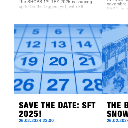
The SHOPS 1
ST
TRY 2025 is shaping
novembre 
up to be the biggest yet, with 86
BASE an un
brands showcasing their latest
Package f
innovations for the 2025/26 season.
vorbei und
Alongside familiar names, we’re
Unterkünf
thrilled to welcome a lineup of fresh
Wir können
exhibitors, bringing exciting products
neusten P
and perspectives to the event.This
80 mit euc
year’s newcomers include Snowboard
manufacturer Canary Cartel, Signal,
and Technine. A new type of binding
from Bone Binding and bottles from
Swoam Bottles, as well as re-
engineered protection gear from ruroc
and cosy gloves by Deathgrip
complete the variety of productsSoon
these brands will upload their
products, make sure sign up to SHOPS
1st BASE to check them out in
advance!
SAVE THE DATE: SFT
THE 
2025!
SNOW
26.02.2024 23:00
26.02.202