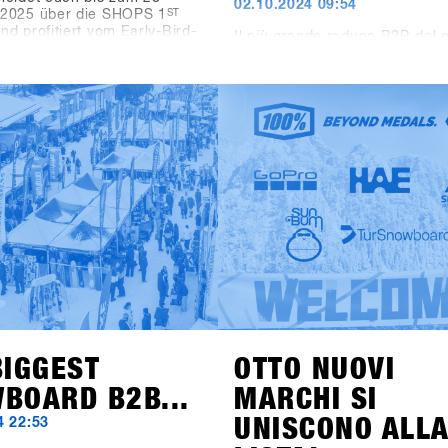
02.10.2024 09:54
2025 über die SHOPS 1
ST
d profitiert vom Early-Bird-
Il più grande raduno B2B del
ür Shops. Schaut im FAQ
dello snowboard è pronto per
 erkundigt euch über
inizio.Dopo le prime nevicate
te, Anreise und Programm.
1
ST
TRY inaugura la nuova sta
 es gar nicht abwarten die
con un sito web rinnovato! Or
rodukte und Trends von über
trovare tutte le informazioni i
h in Hochfügen zu testen.
su viaggio, programma e locat
shops-1st-try.com.Le iscrizion
il 6 novembre tramite SHOPS 
BASE.Registra il tuo negozio i
anticipo e assicurati l’offerta 
early bird fino al 6 dicembre. 
Hochfügen dal 19 al 21 genna
prova i prodotti più recenti di 
brand!
BIGGEST
OTTO NUOVI
BOARD B2B...
MARCHI SI
UNISCONO ALL
4 22:53