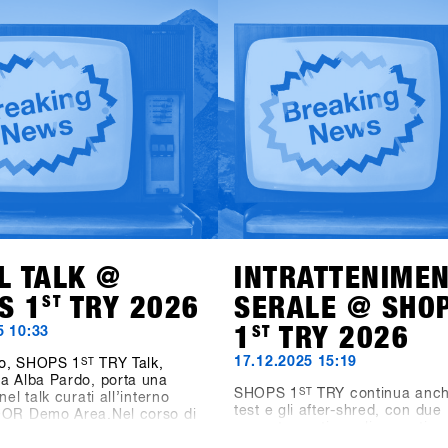
L TALK @
INTRATTENIME
S 1
ST
TRY 2026
SERALE @ SHO
1
ST
TRY 2026
5 10:33
17.12.2025 15:19
o, SHOPS 1
ST
TRY Talk,
a Alba Pardo, porta una
SHOPS 1
ST
TRY continua anch
nel talk curati all’interno
test e gli after-shred, con due
OOR Demo Area.Nel corso di
appuntamenti serali pensati pe
 affronteremo temi chiave che
industrie di settore, i negozi e 