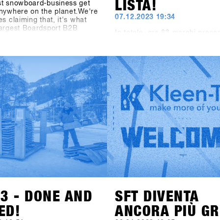
LISTA!
st snowboard-business get
nywhere on the planet.We're
07.12.2023 19:34
es claiming that, it's what
largest Boardsport B2B
In totale, ora 83 marchi prese
he Boardsport SOURCE
loro prodotti per l'anno pross
 says about the SHOPS 1st
presso il SHOPS 1st TRY 2024.
t the facts speak: At the
produttori di occhiali come 1
S 1st TRY, there were 1177
Spektrum e Chpo, la marca di
ts from 30 countries. 5206
abbigliamento Beyond Medals, 
from 85 brands were
rinomato produttore di teleca
or testing and the digital
GoPro, il marchio di accessor
trolling System CANDY
(precedentemente Hä?) e il ma
390 test operations during
crema solare Sun Bum stanno
day event. Last but not least,
mostrando le loro collezioni.
ions of the outdoor area
Particolarmente emozionante 
 2400 square meters and the
notizia dell'aggiunta nel settor
ea measuring 1548 square
Hardware per Snowboard: anc
e as well outperformed all
Snowboards dalla Svezia è
a" figures. The SFT is back,
presente.Accedi a SHOPS 1s
tter and stronger than ever
per scoprire di più su questi n
w known as "Clearly the
marchi!
nowboard-business get
nywhere on the planet.
23 - DONE AND
SFT DIVENTA
ED!
ANCORA PIÙ GR