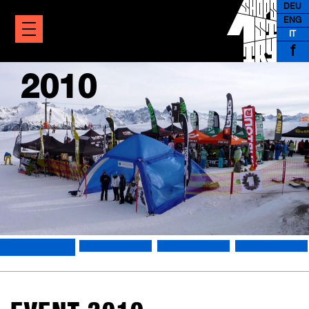
DEU
ENG
IT
f
2010