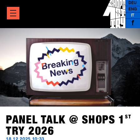
DEU
ENG
IT
f
PANEL TALK @ SHOPS 1
ST
TRY 2026
18.12.2025 10:33