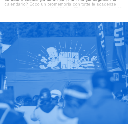
calendario? Ecco un promemoria con tutte le scadenze
importanti: il prossimo SHOPS 1st TRY si terrà dal 18 al 20
gennaio 2026 a Hochfügen, nella Valle di Zillertal. La
scadenza per le iscrizioni dei brand espositivi è il 19
settembre 2025, mentre la registrazione per i negozi aprirà
il 7 novembre 2025.Un consiglio per tutti i negozi:
iscrivetevi entro le prime tre settimane per approfittare
dell’Early Bird Package con 2×2 lift pass di due giorni e
voucher per bevande per due membri del vostro team.
Offerta valida per tutte le iscrizioni entro il 28 novembre
2025.Good times con shredding, check, confronto e high-
five – il meeting business più rilassato dell’anno da non
perdere. Ci vediamo a Hochfügen!