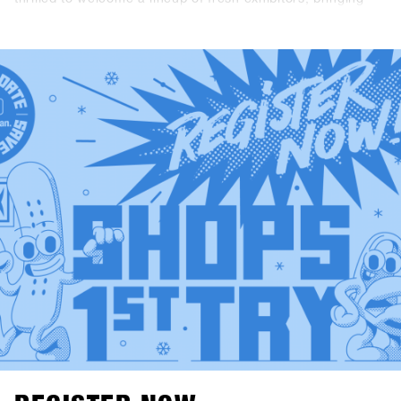
exciting products and perspectives to the event.This year’s
newcomers include Snowboard manufacturer Canary
Cartel, Signal, and Technine. A new type of binding from
Bone Binding and bottles from Swoam Bottles, as well as
re-engineered protection gear from ruroc and cosy gloves
by Deathgrip complete the variety of productsSoon these
brands will upload their products, make sure sign up to
SHOPS 1st BASE to check them out in advance!