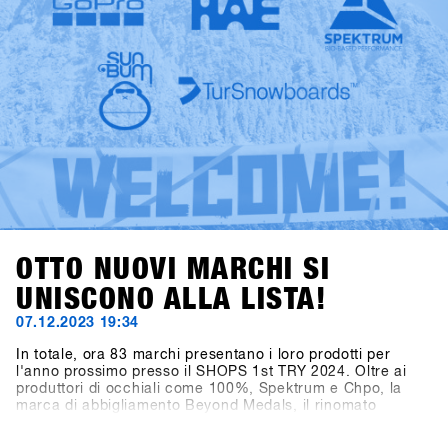
get together anywhere on the planet.
OTTO NUOVI MARCHI SI
UNISCONO ALLA LISTA!
07.12.2023 19:34
In totale, ora 83 marchi presentano i loro prodotti per
l'anno prossimo presso il SHOPS 1st TRY 2024. Oltre ai
produttori di occhiali come 100%, Spektrum e Chpo, la
marca di abbigliamento Beyond Medals, il rinomato
produttore di telecamere Ego GoPro, il marchio di
accessori HAE (precedentemente Hä?) e il marchio di