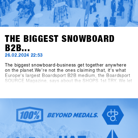
THE BIGGEST SNOWBOARD
B2B...
26.02.2024 22:53
The biggest snowboard-business get together anywhere
on the planet.We're not the ones claiming that, it's what
Europe's largest Boardsport B2B medium, the Boardsport
SOURCE Magazine, says about the SHOPS 1st TRY. We let
the facts speak: At the 13th SHOPS 1st TRY, there were
1177 participants from 30 countries. 5206 products from
85 brands were available for testing and the digital Event
Controlling System CANDY recorded 8390 test operations
during the three-day event. Last but not least, the
dimensions of the outdoor area measuring 2400 square
meters and the indoor area measuring 1548 square meters
have as well outperformed all "Pre-Corona" figures. The
SFT is back, bigger, better and stronger than ever before,
now known as "Clearly the biggest snowboard-business