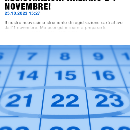
NOVEMBRE!
25.10.2023 15:27
Il nostro nuovissimo strumento di registrazione sarà attivo
dall'1 novembre. Ma puoi già iniziare a prepararti:
L'iscrizione al SHOPS 1
ST
TRY 2024 non avviene più
tramite questo sito web, ma tramite la nuova piattaforma
SHOPS-1st-BASE.com. Se non hai ancora un account
BASE per il tuo negozio, è giunto il momento di crearlo.
Puoi già ora creare gratuitamente un account per il tuo
negozio. Dall'1 novembre, potrai effettuare l'accesso, fare
alcuni clic e sarai ufficialmente registrato per il SHOPS 1
ST
TRY 2024.Con 76 marchi partecipanti, non vediamo l'ora di
darti il benvenuto!