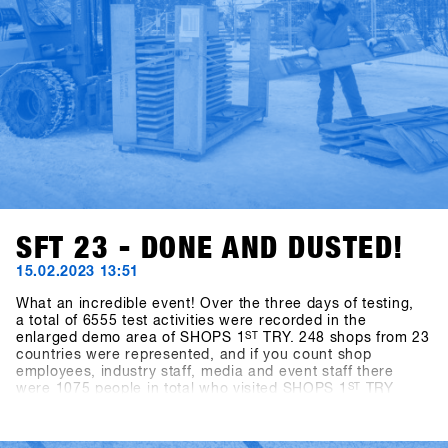
SFT 23 - DONE AND DUSTED!
15.02.2023 13:51
What an incredible event! Over the three days of testing,
a total of 6555 test activities were recorded in the
enlarged demo area of SHOPS 1
ST
TRY. 248 shops from 23
countries were represented, and if you count shop
employees, industry staff, media and event staff there
were 1075 people in total who visited SHOPS 1
ST
TRY
2023.With almost ideal snow conditions (there was 40cm
of fresh snow on the mountain at the last minute) and
slopes in perfect shape, there was an exuberant mood