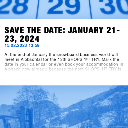
SAVE THE DATE: JANUARY 21-
23, 2024
15.02.2023 13:59
At the end of January the snowboard business world will
meet in Alpbachtal for the 13th SHOPS 1
ST
TRY. Mark the
date in your calendar or even book your accommodation in
Alpbach now already, because the next SHOPS 1
ST
TRY is
coming for sure. If you're a snowboard shop, you simply
can't afford to miss this event! We look forward to seeing
you in 2024! - Stay tuned!