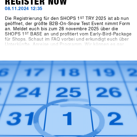
REGISTER NOW
08.11.2024 12:35
Die Registrierung für den SHOPS 1
ST
TRY 2025 ist ab nun
geöffnet, der größte B2B-On-Snow Test Event nimmt Form
an. Meldet euch bis zum 28 novembre 2025 über die
SHOPS 1
ST
BASE an und profitiert vom Early-Bird-Package
für Shops. Schaut im FAQ vorbei und erkundigt euch über
Unterkünfte, Anreise und Programm. Wir können es gar
nicht abwarten die neusten Produkte und Trends von über
80 mit euch in Hochfügen zu testen.