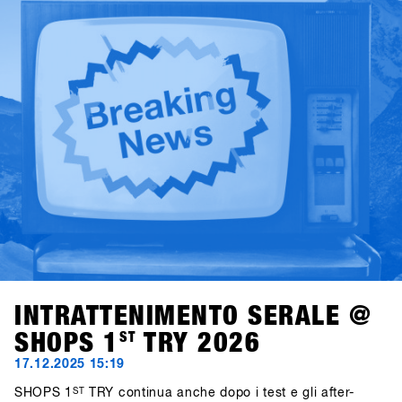
i consumatori, la cultura e il futuro dello snowboard.
Martedì, il confronto si concentra sullo storytelling,
interrogandosi su chi stia raccontando oggi lo snowboard,
e perché questo sia rilevante anche dal punto di vista del
business.Condotti da Alba Pardo con un approccio diretto
e mirato, questi talk offrono spunti concreti, discussioni
sincere e prospettive che contano davvero per l’industria
dello snowboard.
INTRATTENIMENTO SERALE @
SHOPS 1
ST
TRY 2026
17.12.2025 15:19
SHOPS 1
ST
TRY continua anche dopo i test e gli after-