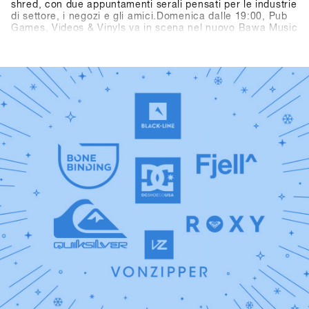
shred, con due appuntamenti serali pensati per le industrie
di settore, i negozi e gli amici.Domenica dalle 19:00, Pub
Games, Videos & Vinyls va in scena nel nuovo Bawa Music
Sports & Entertainment Bar di Fügen. La serata propone
video di snowboard, dj set in vinile a cura di Shue & Felix
MDS e il torneo Bowling for Boards, dove i partecipanti
possono vincere gramdi premi.Lunedì dalle 21:00, due
vere leggende dello snowboard passano dietro alla
consolle: Fredi Kalbermatten e Gogo Gossner, alias DJ
Fredi K & DJock Norris. Il loro viaggio tra hip hop old-
school, funk e soul prende vita al Kosis Pub (Hotel Kosis,
Fügen).Due serate indimenticabili in due location diverse e
stimolanti, pensate come spazi di confronto, community,
divertimento e tempo condiviso lontano dalla neve.