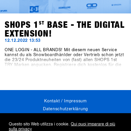
SHOPS 1
ST
BASE - THE DIGITAL
EXTENSION!
12.12.2022 13:53
ONE LOGIN - ALL BRANDS! Mit diesem neuen Service
kannst du als Snowboardhänlder oder Vertrieb schon jetzt
die 23/24 Produktneuheiten von (fast) allen SHOPS 1st
TRY Marken angucken. Registriere dich kostenlos für die
neue Plattform! Wir empfehlen dir direkt auf www.shops-
1st-base.com zu gehen um dich optimal für den
kommenden 1st TRY vorzubereiten.
Skip
Kontakt / Impressum
navigation
Datenschutzerklärung
Industry Jobs
Questo sito Web utilizza i cookie.
Qui puoi imparare di più
sulla privacy