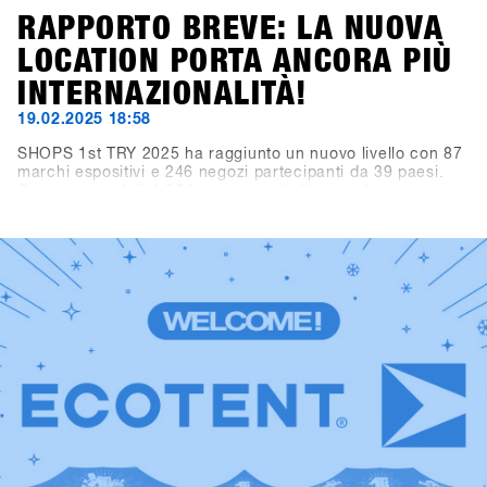
RAPPORTO BREVE: LA NUOVA
LOCATION PORTA ANCORA PIÙ
INTERNAZIONALITÀ!
19.02.2025 18:58
SHOPS 1st TRY 2025 ha raggiunto un nuovo livello con 87
marchi espositivi e 246 negozi partecipanti da 39 paesi.
Con un record di 1.284 partecipanti, l’evento ha registrato
oltre 3.300 visitatori giornalieri (+10,3% rispetto all’anno
precedente). I marchi hanno totalizzato più di 10.000
noleggi demo. In sintesi, Hochfügen come nuova location
ha offerto le condizioni ideali per il più grande evento B2B
mondiale dell’industria dello snowboard.Rivivi i momenti
migliori: scorri tra i highlights e le foto top del 2025 e dai
uno sguardo alla storia di SHOPS 1st TRY. Un grande
grazie a tutti i negozi, marchi, media e partner per aver
reso questo evento speciale e indimenticabile. Non
vediamo l’ora di rivedervi il prossimo anno.Save the date:
SHOPS 1st TRY torna a Hochfügen dal 18 al 20 gennaio
2026!