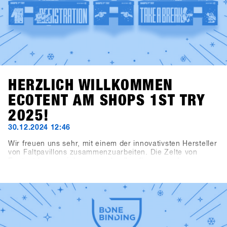
HERZLICH WILLKOMMEN
ECOTENT AM SHOPS 1ST TRY
2025!
30.12.2024 12:46
Wir freuen uns sehr, mit einem der innovativsten Hersteller
von Faltpavillons zusammenzuarbeiten. Die Zelte von
Ecotent lassen sich super schnell aufbauen und
beeindruckenden durch ihre Vielseitigkeit.Das
Registrierungszelt, das Kaffeezelt, der Haupteingang und
der Eingangsbereich zur Indoorarea präsentieren sich im
neuen SHOPS 1st TRY Design.Schau dir unsere neuen
Zelte am SHOPS 1st TRY genauer an!Check out Ecotent
https://www.ecotent-faltpavillons.de