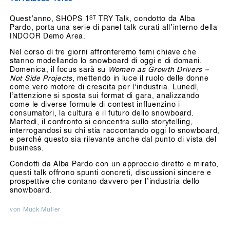
Quest’anno, SHOPS 1
ST
TRY Talk, condotto da Alba
Pardo, porta una serie di panel talk curati all’interno della
INDOOR Demo Area.
Nel corso di tre giorni affronteremo temi chiave che
stanno modellando lo snowboard di oggi e di domani.
Domenica, il focus sarà su
Women as Growth Drivers –
Not Side Projects
, mettendo in luce il ruolo delle donne
come vero motore di crescita per l’industria. Lunedì,
l’attenzione si sposta sui format di gara, analizzando
come le diverse formule di contest influenzino i
consumatori, la cultura e il futuro dello snowboard.
Martedì, il confronto si concentra sullo storytelling,
interrogandosi su chi stia raccontando oggi lo snowboard,
e perché questo sia rilevante anche dal punto di vista del
business.
Condotti da Alba Pardo con un approccio diretto e mirato,
questi talk offrono spunti concreti, discussioni sincere e
prospettive che contano davvero per l’industria dello
snowboard.
von Muck Müller