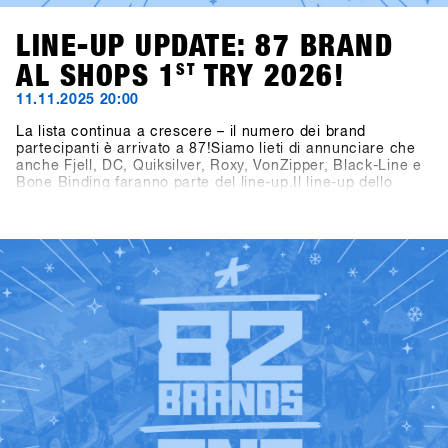
LINE-UP UPDATE: 87 BRAND
AL SHOPS 1
ST
TRY 2026!
11.11.2025 20:00
La lista continua a crescere – il numero dei brand
partecipanti è arrivato a 87!Siamo lieti di annunciare che
anche Fjell, DC, Quiksilver, Roxy, VonZipper, Black-Line e
Bone Binding faranno parte del line-up.Il line-up dello
SHOPS 1
ST
TRY 2026 si presenta quindi ancora più ricco e
interessante – non vediamo l’ora di scoprire tutti i brand
ST
presenti al SHOPS 1
TRY 2026!👉 Scopri tutti i brand
partecipanti nella Brandlist aggiornata.