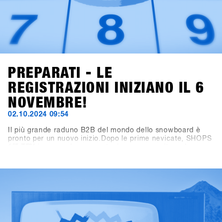
PREPARATI - LE
REGISTRAZIONI INIZIANO IL 6
NOVEMBRE!
02.10.2024 09:54
Il più grande raduno B2B del mondo dello snowboard è
pronto per un nuovo inizio.Dopo le prime nevicate, SHOPS
1
ST
TRY inaugura la nuova stagione con un sito web
rinnovato! Ora puoi trovare tutte le informazioni importanti
su viaggio, programma e location su shops-1st-try.com.Le
iscrizioni aprono il 6 novembre tramite SHOPS 1
ST
BASE.Registra il tuo negozio in anticipo e assicurati
l’offerta esclusiva early bird fino al 6 dicembre. Vieni a
Hochfügen dal 19 al 21 gennaio e prova i prodotti più
recenti di oltre 80 brand!