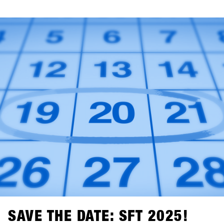
condizioni di neve affidabili ed è particolarmente popolare
tra i freerider. La città di Fügen, insieme all'area di
Hochfügen, offre opportunità senza precedenti per
sviluppare il più grande evento B2B di snowboard in
Europa e portare i test sulla neve ad un livello
successivo.Segnate sul calendario: le date restano dal 19
al 21 gennaio 2025. Il concept definitivo per i brand sarà
svelato alla fine di luglio, e gli inviti ai negozi saranno
spediti entro la fine di ottobre!
SAVE THE DATE: SFT 2025!