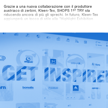
Grazie a una nuova collaborazione con il produttore
austriaco di zerbini, Kleen-Tex, SHOPS 1
ST
TRY sta
riducendo ancora di più gli sprechi. In futuro, Kleen-Tex
aggiungerà un tocco di stile alla "Highlight Exhibition
DInner" nel Centro Congressi. Rispetto ai tappeti fieristici
monouso utilizzati in passato, che dovevano essere gettati
via dopo l'evento, i nuovi Kleen-Tex verranno riutilizzati
ogni anno. Grazie alla ristorazione ecologica, agli stand
espositivi riutilizzabili, al sistema di raccolta differenziata
perfettamente funzionante e al "sistema di lavaggio dei
bicchieri" per i bicchieri delle bevande nell'area esterna,
SHOPS 1
ST
TRY soddisfa già le linee guida per il certificato
austriaco "Green Meeting". La collaborazione con Kleen-
Tex rende poi l'evento una delle fiere più rispettose
dell'ambiente nel settore degli articoli sportivi.