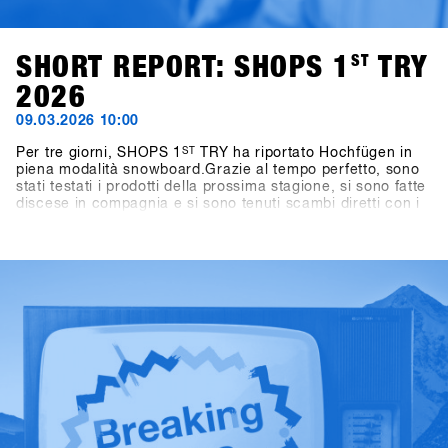
SHORT REPORT: SHOPS 1
ST
TRY
2026
09.03.2026 10:00
Per tre giorni, SHOPS 1
ST
TRY ha riportato Hochfügen in
piena modalità snowboard.Grazie al tempo perfetto, sono
stati testati i prodotti della prossima stagione, si sono fatte
discese in compagnia e si sono tenuti scambi diretti con i
marchi direttamente sulla neve.L'energia è stata presente
durante tutti e tre i giorni: tra una discesa e l'altra,
conversazioni in montagna, tavole rotonde e momenti
salienti come l'One-on-One con Shaun White.Anche fuori
dalla montagna le attività sono proseguite: dai giochi nei
pub al BAWA ai DJ set al Kosis e ai rilassanti After Shred
Gatherings, le giornate si sono concluse naturalmente in
compagnia.In totale, hanno partecipato 1.461 persone
provenienti da oltre 30 paesi, tra cui 265 negozi.Scopri i
momenti salienti nella Galleria storica di SHOPS 1
ST
TRY.SHOPS 1
ST
TRY torna a Hochfügen dal 17 al 19
gennaio 2027.