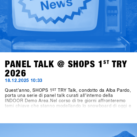
PANEL TALK @ SHOPS 1
ST
TRY
2026
18.12.2025 10:33
Quest’anno, SHOPS 1
ST
TRY Talk, condotto da Alba Pardo,
porta una serie di panel talk curati all’interno della
INDOOR Demo Area.Nel corso di tre giorni affronteremo
temi chiave che stanno modellando lo snowboard di oggi e
di domani. Domenica, il focus sarà su Women as Growth
Drivers – Not Side Projects, mettendo in luce il ruolo delle
donne come vero motore di crescita per l’industria.
Lunedì, l’attenzione si sposta sui format di gara,
analizzando come le diverse formule di contest influenzino