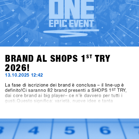
BRAND AL SHOPS 1
ST
TRY
2026!
13.10.2025 12:42
La fase di iscrizione dei brand è conclusa – il line-up è
definito!Ci saranno 82 brand presenti a SHOPS 1
ST
TRY,
dai core brand ai big player– ce n’è davvero per tutti i
gusti.Questo significa: varietà, nuove idee e tanta
ispirazione per la prossima stagione.👉 Scopri tutti i brand
partecipanti nella Brandlist aggiornata.