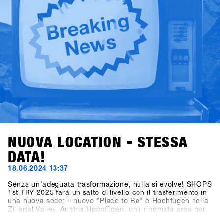
NUOVA LOCATION - STESSA
DATA!
18.06.2024 13:37
Senza un'adeguata trasformazione, nulla si evolve! SHOPS
1st TRY 2025 farà un salto di livello con il trasferimento in
una nuova sede: il nuovo "Place to Be" è Hochfügen nella
Zillertal Valley, Austria.Hochfügen, una rinomata area per
lo snowboard e lo sci, è famosa in tutto il mondo per le sue