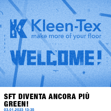
among all participants. After an enforced break of two
years, the world's biggest snowboarding b2b event could
finally take place again, and the stoke of everyone getting
back together among all participants was off the charts.
This energy is what makes the event so special and gives
us the strength to try to make SHOPS 1
ST
TRY even better
every year!We look forward to seeing you in 2024 - SAVE
the DATE: January 21-23, 2024
SFT DIVENTA ANCORA PIÙ
GREEN!
03.01.2023 13:35