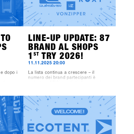
NTO
LINE-UP UPDATE: 87
PS
BRAND AL SHOPS
1
ST
TRY 2026!
11.11.2025 20:00
e dopo i
La lista continua a crescere – il
numero dei brand partecipanti è
r le
arrivato a 87!Siamo lieti di annunciare
gli
che anche Fjell, DC, Quiksilver, Roxy,
Pub
VonZipper, Black-Line e Bone Binding
 scena
faranno parte del line-up.Il line-up
 &
dello SHOPS 1
ST
TRY 2026 si presenta
a serata
quindi ancora più ricco e interessante
 set in
– non vediamo l’ora di scoprire tutti i
DS e il
brand presenti al SHOPS 1
ST
TRY
ve i
2026!👉 Scopri tutti i brand
gramdi
partecipanti nella Brandlist aggiornata.
 vere