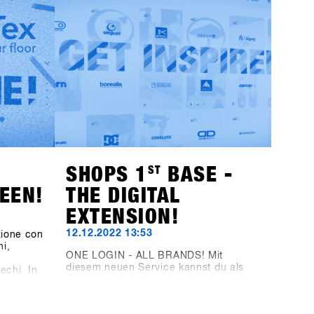
il
questo sito web, ma tramite la nuova
mere Ego
piattaforma SHOPS-1st-BASE.com. Se
i HAE
non hai ancora un account BASE per il
rchio di
tuo negozio, è giunto il momento di
crearlo. Puoi già ora creare
gratuitamente un account per il tuo
è la
negozio. Dall'1 novembre, potrai
e
effettuare l'accesso, fare alcuni clic e
he Tur
sarai ufficialmente registrato per il
SHOPS 1
ST
TRY 2024.Con 76 marchi
t BASE
partecipanti, non vediamo l'ora di darti
uovi
il benvenuto!
SHOPS 1
ST
BASE -
EEN!
THE DIGITAL
EXTENSION!
12.12.2022 13:53
zione con
ni,
ONE LOGIN - ALL BRANDS! Mit
a
diesem neuen Service kannst du als
echi. In
Snowboardhänlder oder Vertrieb schon
un tocco
jetzt die 23/24 Produktneuheiten von
on
(fast) allen SHOPS 1st TRY Marken
 Rispetto