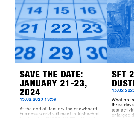
products 
available f
Event Con
recorded 8
the three-
the dimens
measuring
indoor ar
meters hav
"Pre-Coron
bigger, be
before, no
biggest s
together a
SAVE THE DATE:
SFT 
JANUARY 21-23,
DUST
2024
15.02.202
15.02.2023 13:59
What an in
three days 
At the end of January the snowboard
test activ
business world will meet in Alpbachtal
enlarged 
for the 13th SHOPS 1
ST
TRY. Mark the
TRY. 248 
date in your calendar or even book
represente
your accommodation in Alpbach now
employees,