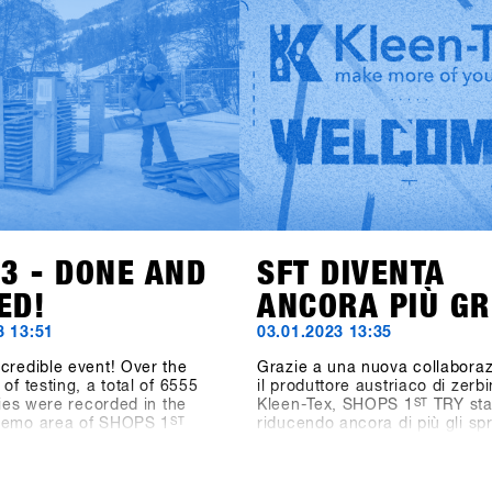
abbigliamento Beyond Medals, 
from 85 brands were
rinomato produttore di teleca
or testing and the digital
GoPro, il marchio di accessor
trolling System CANDY
(precedentemente Hä?) e il ma
390 test operations during
crema solare Sun Bum stanno
day event. Last but not least,
mostrando le loro collezioni.
ions of the outdoor area
Particolarmente emozionante 
 2400 square meters and the
notizia dell'aggiunta nel settor
ea measuring 1548 square
Hardware per Snowboard: anc
e as well outperformed all
Snowboards dalla Svezia è
a" figures. The SFT is back,
presente.Accedi a SHOPS 1s
tter and stronger than ever
per scoprire di più su questi n
w known as "Clearly the
marchi!
nowboard-business get
nywhere on the planet.
23 - DONE AND
SFT DIVENTA
ED!
ANCORA PIÙ GR
3 13:51
03.01.2023 13:35
credible event! Over the
Grazie a una nuova collabora
of testing, a total of 6555
il produttore austriaco di zerbi
ities were recorded in the
Kleen-Tex, SHOPS 1
ST
TRY st
demo area of SHOPS 1
ST
riducendo ancora di più gli spr
shops from 23 countries were
futuro, Kleen-Tex aggiungerà 
d, and if you count shop
di stile alla "Highlight Exhibiti
 industry staff, media and
DInner" nel Centro Congressi.