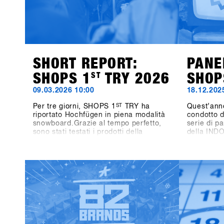
SHORT REPORT:
PANE
SHOPS 1
ST
TRY 2026
SHOP
09.03.2026 10:00
18.12.202
Per tre giorni, SHOPS 1
ST
TRY ha
Quest’ann
riportato Hochfügen in piena modalità
condotto d
snowboard.Grazie al tempo perfetto,
serie di pa
sono stati testati i prodotti della
della IND
prossima stagione, si sono fatte
tre giorni
discese in compagnia e si sono tenuti
stanno mo
scambi diretti con i marchi
oggi e di 
direttamente sulla neve.L'energia è
sarà su W
stata presente durante tutti e tre i
Not Side P
giorni: tra una discesa e l'altra,
ruolo dell
conversazioni in montagna, tavole
crescita pe
rotonde e momenti salienti come
l’attenzion
l'One-on-One con Shaun White.Anche
gara, anal
fuori dalla montagna le attività sono
formule di 