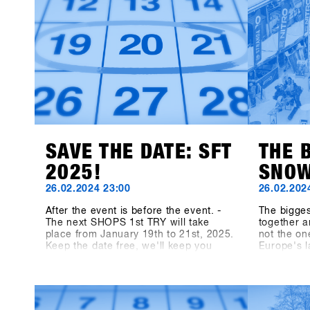
manufacturer Canary Cartel, Signal,
and Technine. A new type of binding
from Bone Binding and bottles from
Swoam Bottles, as well as re-
engineered protection gear from ruroc
and cosy gloves by Deathgrip
complete the variety of productsSoon
these brands will upload their
products, make sure sign up to SHOPS
1st BASE to check them out in
advance!
SAVE THE DATE: SFT
THE 
2025!
SNOW
26.02.2024 23:00
26.02.202
After the event is before the event. -
The bigge
The next SHOPS 1st TRY will take
together a
place from January 19th to 21st, 2025.
not the on
Keep the date free, we'll keep you
Europe's 
updated! On shops-1st-try.com as well
medium, t
as on LinkedIn, Facebook and
Magazine,
Instagram!
TRY. We le
13th SHOP
participan