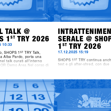
L TALK @
INTRATTENIME
S 1
ST
TRY 2026
SERALE @ SHO
1
ST
TRY 2026
5 10:33
17.12.2025 15:19
o, SHOPS 1
ST
TRY Talk,
a Alba Pardo, porta una
SHOPS 1
ST
TRY continua anch
nel talk curati all’interno
test e gli after-shred, con due
OOR Demo Area.Nel corso di
appuntamenti serali pensati pe
 affronteremo temi chiave che
industrie di settore, i negozi e 
dellando lo snowboard di
amici.Domenica dalle 19:00, 
domani. Domenica, il focus
Games, Videos & Vinyls va in
omen as Growth Drivers –
nel nuovo Bawa Music Sports
rojects, mettendo in luce il
Entertainment Bar di Fügen. L
e donne come vero motore di
propone video di snowboard, dj
r l’industria. Lunedì,
vinile a cura di Shue & Felix M
e si sposta sui format di
torneo Bowling for Boards, do
izzando come le diverse
partecipanti possono vincere 
contest influenzino i
premi.Lunedì dalle 21:00, due