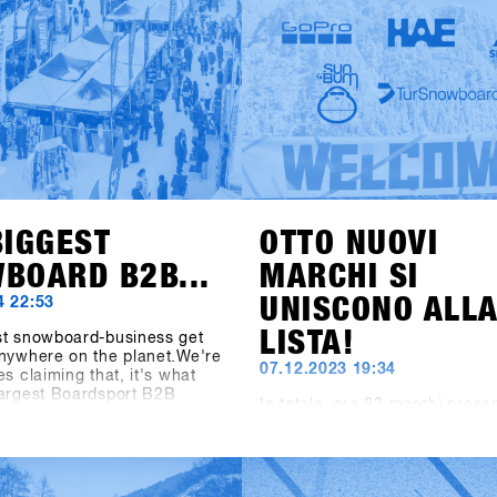
shops-1st-try.com.Le iscrizion
il 6 novembre tramite SHOPS 
BASE.Registra il tuo negozio i
anticipo e assicurati l’offerta 
early bird fino al 6 dicembre. 
Hochfügen dal 19 al 21 genna
prova i prodotti più recenti di 
brand!
BIGGEST
OTTO NUOVI
BOARD B2B...
MARCHI SI
UNISCONO ALL
4 22:53
LISTA!
st snowboard-business get
nywhere on the planet.We're
07.12.2023 19:34
es claiming that, it's what
largest Boardsport B2B
In totale, ora 83 marchi prese
he Boardsport SOURCE
loro prodotti per l'anno pross
 says about the SHOPS 1st
presso il SHOPS 1st TRY 2024.
t the facts speak: At the
produttori di occhiali come 1
S 1st TRY, there were 1177
Spektrum e Chpo, la marca di
ts from 30 countries. 5206