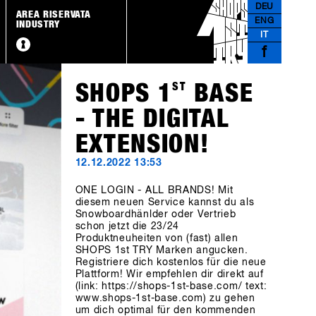
DEU
AREA RISERVATA
ENG
INDUSTRY
IT
f
SHOPS 1
ST
BASE
- THE DIGITAL
EXTENSION!
12.12.2022 13:53
ONE LOGIN - ALL BRANDS! Mit
diesem neuen Service kannst du als
Snowboardhänlder oder Vertrieb
schon jetzt die 23/24
Produktneuheiten von (fast) allen
SHOPS 1st TRY Marken angucken.
Registriere dich kostenlos für die neue
Plattform! Wir empfehlen dir direkt auf
(link: https://shops-1st-base.com/ text:
www.shops-1st-base.com) zu gehen
um dich optimal für den kommenden