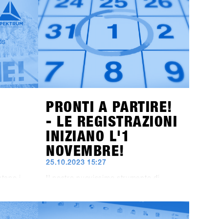
i aprono
all'area di Hochfügen, offre
1
ST
opportunità senza precedenti per
n
sviluppare il più grande evento B2B di
esclusiva
snowboard in Europa e portare i test
Vieni a
sulla neve ad un livello
io e
successivo.Segnate sul calendario: le
oltre 80
date restano dal 19 al 21 gennaio
2025. Il concept definitivo per i brand
sarà svelato alla fine di luglio, e gli
inviti ai negozi saranno spediti entro la
fine di ottobre!
PRONTI A PARTIRE!
- LE REGISTRAZIONI
A
INIZIANO L'1
NOVEMBRE!
25.10.2023 15:27
ntano i
Il nostro nuovissimo strumento di
imo
registrazione sarà attivo dall'1
 Oltre ai
novembre. Ma puoi già iniziare a
00%,
prepararti: L'iscrizione al SHOPS 1
ST
TRY 2024 non avviene più tramite