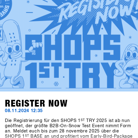
brands will upload their products, make sure sign up to
SHOPS 1st BASE to check them out in advance!
REGISTER NOW
08.11.2024 12:35
Die Registrierung für den SHOPS 1
ST
TRY 2025 ist ab nun
geöffnet, der größte B2B-On-Snow Test Event nimmt Form
an. Meldet euch bis zum 28 novembre 2025 über die
SHOPS 1
ST
BASE an und profitiert vom Early-Bird-Package