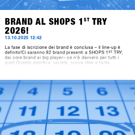
BRAND AL SHOPS 1
ST
TRY
2026!
13.10.2025 12:42
La fase di iscrizione dei brand è conclusa – il line-up è
definito!Ci saranno 82 brand presenti a SHOPS 1
ST
TRY,
dai core brand ai big player– ce n’è davvero per tutti i
gusti.Questo significa: varietà, nuove idee e tanta
ispirazione per la prossima stagione.👉 Scopri tutti i brand
partecipanti nella Brandlist aggiornata.