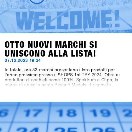
OTTO NUOVI MARCHI SI
UNISCONO ALLA LISTA!
07.12.2023 19:34
In totale, ora 83 marchi presentano i loro prodotti per
l'anno prossimo presso il SHOPS 1st TRY 2024. Oltre ai
produttori di occhiali come 100%, Spektrum e Chpo, la
marca di abbigliamento Beyond Medals, il rinomato
produttore di telecamere Ego GoPro, il marchio di
accessori HAE (precedentemente Hä?) e il marchio di
crema solare Sun Bum stanno mostrando le loro collezioni.
Particolarmente emozionante è la notizia dell'aggiunta nel
settore Hardware per Snowboard: anche Tur Snowboards
dalla Svezia è presente.Accedi a SHOPS 1st BASE per
scoprire di più su questi nuovi marchi!