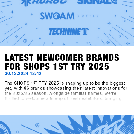
LATEST NEWCOMER BRANDS
FOR SHOPS 1ST TRY 2025
30.12.2024 12:42
The SHOPS 1
ST
TRY 2025 is shaping up to be the biggest
yet, with 86 brands showcasing their latest innovations for
the 2025/26 season. Alongside familiar names, we’re
thrilled to welcome a lineup of fresh exhibitors, bringing
exciting products and perspectives to the event.This year’s
newcomers include Snowboard manufacturer Canary
Cartel, Signal, and Technine. A new type of binding from
Bone Binding and bottles from Swoam Bottles, as well as
re-engineered protection gear from ruroc and cosy gloves
by Deathgrip complete the variety of productsSoon these