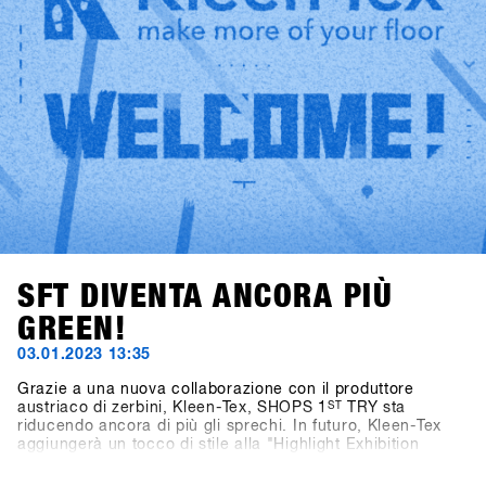
the DATE: January 21-23, 2024
SFT DIVENTA ANCORA PIÙ
GREEN!
03.01.2023 13:35
Grazie a una nuova collaborazione con il produttore
austriaco di zerbini, Kleen-Tex, SHOPS 1
ST
TRY sta
riducendo ancora di più gli sprechi. In futuro, Kleen-Tex
aggiungerà un tocco di stile alla "Highlight Exhibition
DInner" nel Centro Congressi. Rispetto ai tappeti fieristici
monouso utilizzati in passato, che dovevano essere gettati