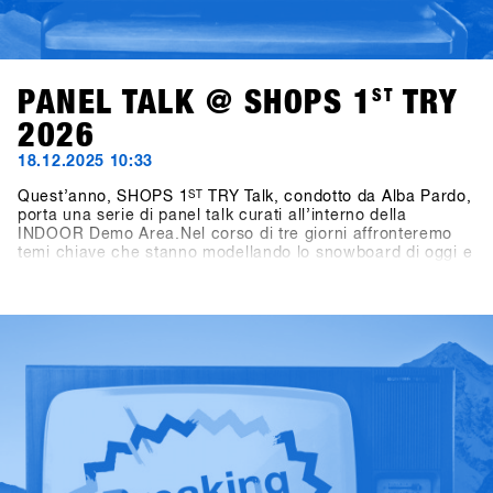
PANEL TALK @ SHOPS 1
ST
TRY
2026
18.12.2025 10:33
Quest’anno, SHOPS 1
ST
TRY Talk, condotto da Alba Pardo,
porta una serie di panel talk curati all’interno della
INDOOR Demo Area.Nel corso di tre giorni affronteremo
temi chiave che stanno modellando lo snowboard di oggi e
di domani. Domenica, il focus sarà su Women as Growth
Drivers – Not Side Projects, mettendo in luce il ruolo delle
donne come vero motore di crescita per l’industria.
Lunedì, l’attenzione si sposta sui format di gara,
analizzando come le diverse formule di contest influenzino
i consumatori, la cultura e il futuro dello snowboard.
Martedì, il confronto si concentra sullo storytelling,
interrogandosi su chi stia raccontando oggi lo snowboard,
e perché questo sia rilevante anche dal punto di vista del
business.Condotti da Alba Pardo con un approccio diretto
e mirato, questi talk offrono spunti concreti, discussioni
sincere e prospettive che contano davvero per l’industria