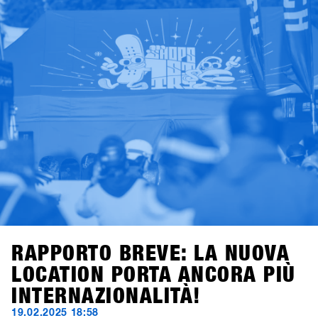
iscrivetevi entro le prime tre settimane per approfittare
dell’Early Bird Package con 2×2 lift pass di due giorni e
voucher per bevande per due membri del vostro team.
Offerta valida per tutte le iscrizioni entro il 28 novembre
2025.Good times con shredding, check, confronto e high-
five – il meeting business più rilassato dell’anno da non
perdere. Ci vediamo a Hochfügen!
RAPPORTO BREVE: LA NUOVA
LOCATION PORTA ANCORA PIÙ
INTERNAZIONALITÀ!
19.02.2025 18:58