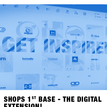
via dopo l'evento, i nuovi Kleen-Tex verranno riutilizzati
ogni anno. Grazie alla ristorazione ecologica, agli stand
espositivi riutilizzabili, al sistema di raccolta differenziata
perfettamente funzionante e al "sistema di lavaggio dei
bicchieri" per i bicchieri delle bevande nell'area esterna,
SHOPS 1
ST
TRY soddisfa già le linee guida per il certificato
austriaco "Green Meeting". La collaborazione con Kleen-
Tex rende poi l'evento una delle fiere più rispettose
dell'ambiente nel settore degli articoli sportivi.
SHOPS 1
ST
BASE - THE DIGITAL
EXTENSION!