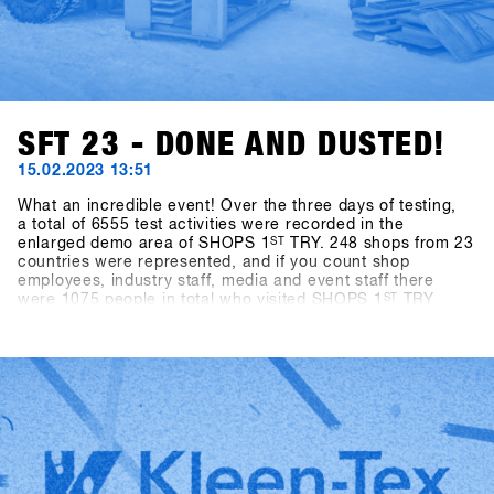
SFT 23 - DONE AND DUSTED!
15.02.2023 13:51
What an incredible event! Over the three days of testing,
a total of 6555 test activities were recorded in the
enlarged demo area of SHOPS 1
ST
TRY. 248 shops from 23
countries were represented, and if you count shop
employees, industry staff, media and event staff there
were 1075 people in total who visited SHOPS 1
ST
TRY
2023.With almost ideal snow conditions (there was 40cm
of fresh snow on the mountain at the last minute) and
slopes in perfect shape, there was an exuberant mood
among all participants. After an enforced break of two
years, the world's biggest snowboarding b2b event could
finally take place again, and the stoke of everyone getting
back together among all participants was off the charts.
This energy is what makes the event so special and gives
us the strength to try to make SHOPS 1
ST
TRY even better
every year!We look forward to seeing you in 2024 - SAVE