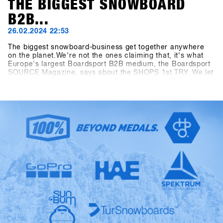
THE BIGGEST SNOWBOARD
B2B...
26.02.2024 22:53
The biggest snowboard-business get together anywhere
on the planet.We're not the ones claiming that, it's what
Europe's largest Boardsport B2B medium, the Boardsport
SOURCE Magazine, says about the SHOPS 1st TRY. We let
the facts speak: At the 13th SHOPS 1st TRY, there were
1177 participants from 30 countries. 5206 products from
85 brands were available for testing and the digital Event
Controlling System CANDY recorded 8390 test operations
during the three-day event. Last but not least, the
dimensions of the outdoor area measuring 2400 square
meters and the indoor area measuring 1548 square meters
have as well outperformed all "Pre-Corona" figures. The
SFT is back, bigger, better and stronger than ever before,
now known as "Clearly the biggest snowboard-business
get together anywhere on the planet.