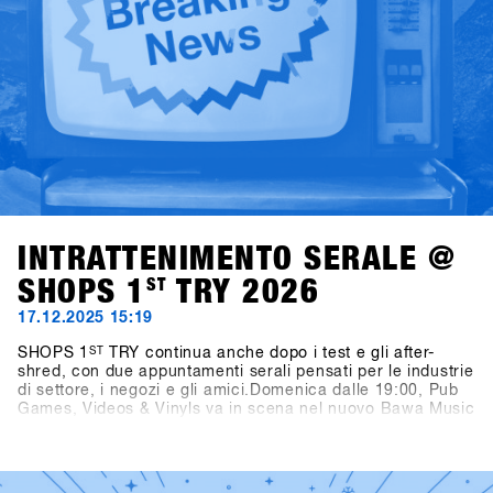
dello snowboard.
INTRATTENIMENTO SERALE @
SHOPS 1
ST
TRY 2026
17.12.2025 15:19
SHOPS 1
ST
TRY continua anche dopo i test e gli after-
shred, con due appuntamenti serali pensati per le industrie
di settore, i negozi e gli amici.Domenica dalle 19:00, Pub
Games, Videos & Vinyls va in scena nel nuovo Bawa Music
Sports & Entertainment Bar di Fügen. La serata propone
video di snowboard, dj set in vinile a cura di Shue & Felix
MDS e il torneo Bowling for Boards, dove i partecipanti
possono vincere gramdi premi.Lunedì dalle 21:00, due