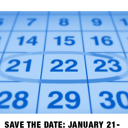
tramite questo sito web, ma tramite la nuova piattaforma
SHOPS-1st-BASE.com. Se non hai ancora un account
BASE per il tuo negozio, è giunto il momento di crearlo.
Puoi già ora creare gratuitamente un account per il tuo
negozio. Dall'1 novembre, potrai effettuare l'accesso, fare
alcuni clic e sarai ufficialmente registrato per il SHOPS 1
ST
TRY 2024.Con 76 marchi partecipanti, non vediamo l'ora di
darti il benvenuto!
SAVE THE DATE: JANUARY 21-