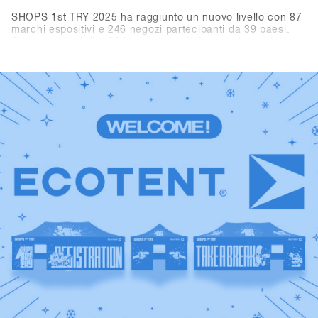
SHOPS 1st TRY 2025 ha raggiunto un nuovo livello con 87
marchi espositivi e 246 negozi partecipanti da 39 paesi.
Con un record di 1.284 partecipanti, l’evento ha registrato
oltre 3.300 visitatori giornalieri (+10,3% rispetto all’anno
precedente). I marchi hanno totalizzato più di 10.000
noleggi demo. In sintesi, Hochfügen come nuova location
ha offerto le condizioni ideali per il più grande evento B2B
mondiale dell’industria dello snowboard.Rivivi i momenti
migliori: scorri tra i highlights e le foto top del 2025 e dai
uno sguardo alla storia di SHOPS 1st TRY. Un grande
grazie a tutti i negozi, marchi, media e partner per aver
reso questo evento speciale e indimenticabile. Non
vediamo l’ora di rivedervi il prossimo anno.Save the date:
SHOPS 1st TRY torna a Hochfügen dal 18 al 20 gennaio
2026!