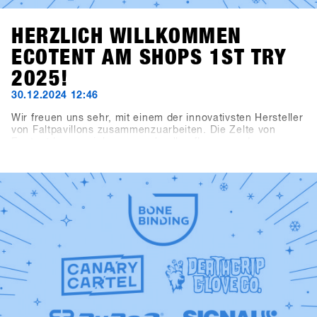
HERZLICH WILLKOMMEN
ECOTENT AM SHOPS 1ST TRY
2025!
30.12.2024 12:46
Wir freuen uns sehr, mit einem der innovativsten Hersteller
von Faltpavillons zusammenzuarbeiten. Die Zelte von
Ecotent lassen sich super schnell aufbauen und
beeindruckenden durch ihre Vielseitigkeit.Das
Registrierungszelt, das Kaffeezelt, der Haupteingang und
der Eingangsbereich zur Indoorarea präsentieren sich im
neuen SHOPS 1st TRY Design.Schau dir unsere neuen
Zelte am SHOPS 1st TRY genauer an!Check out Ecotent
https://www.ecotent-faltpavillons.de