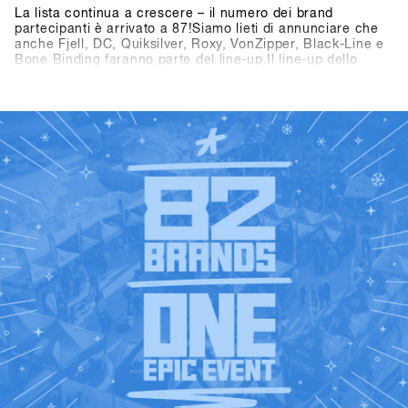
La lista continua a crescere – il numero dei brand
partecipanti è arrivato a 87!Siamo lieti di annunciare che
anche Fjell, DC, Quiksilver, Roxy, VonZipper, Black-Line e
Bone Binding faranno parte del line-up.Il line-up dello
SHOPS 1
ST
TRY 2026 si presenta quindi ancora più ricco e
interessante – non vediamo l’ora di scoprire tutti i brand
ST
presenti al SHOPS 1
TRY 2026!👉 Scopri tutti i brand
partecipanti nella Brandlist aggiornata.