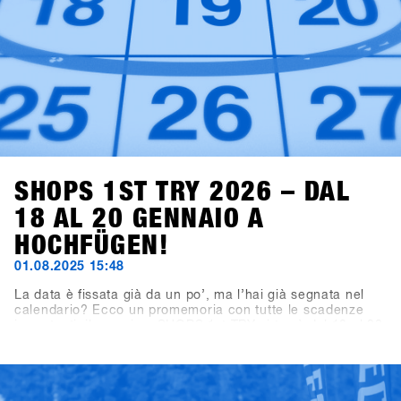
SHOPS 1ST TRY 2026 – DAL
18 AL 20 GENNAIO A
HOCHFÜGEN!
01.08.2025 15:48
La data è fissata già da un po’, ma l’hai già segnata nel
calendario? Ecco un promemoria con tutte le scadenze
importanti: il prossimo SHOPS 1st TRY si terrà dal 18 al 20
gennaio 2026 a Hochfügen, nella Valle di Zillertal. La
scadenza per le iscrizioni dei brand espositivi è il 19
settembre 2025, mentre la registrazione per i negozi aprirà
il 7 novembre 2025.Un consiglio per tutti i negozi: