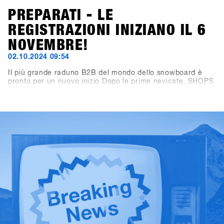
PREPARATI - LE
REGISTRAZIONI INIZIANO IL 6
NOVEMBRE!
02.10.2024 09:54
Il più grande raduno B2B del mondo dello snowboard è
pronto per un nuovo inizio.Dopo le prime nevicate, SHOPS
1
ST
TRY inaugura la nuova stagione con un sito web
rinnovato! Ora puoi trovare tutte le informazioni importanti
su viaggio, programma e location su shops-1st-try.com.Le
iscrizioni aprono il 6 novembre tramite SHOPS 1
ST
BASE.Registra il tuo negozio in anticipo e assicurati
l’offerta esclusiva early bird fino al 6 dicembre. Vieni a
Hochfügen dal 19 al 21 gennaio e prova i prodotti più
recenti di oltre 80 brand!