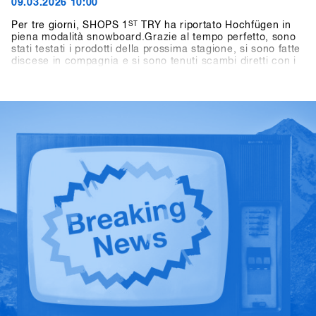
09.03.2026 10:00
Per tre giorni, SHOPS 1
ST
TRY ha riportato Hochfügen in
piena modalità snowboard.Grazie al tempo perfetto, sono
stati testati i prodotti della prossima stagione, si sono fatte
discese in compagnia e si sono tenuti scambi diretti con i
marchi direttamente sulla neve.L'energia è stata presente
durante tutti e tre i giorni: tra una discesa e l'altra,
conversazioni in montagna, tavole rotonde e momenti
salienti come l'One-on-One con Shaun White.Anche fuori
dalla montagna le attività sono proseguite: dai giochi nei
pub al BAWA ai DJ set al Kosis e ai rilassanti After Shred
Gatherings, le giornate si sono concluse naturalmente in
compagnia.In totale, hanno partecipato 1.461 persone
provenienti da oltre 30 paesi, tra cui 265 negozi.Scopri i
momenti salienti nella Galleria storica di SHOPS 1
ST
TRY.SHOPS 1
ST
TRY torna a Hochfügen dal 17 al 19
gennaio 2027.