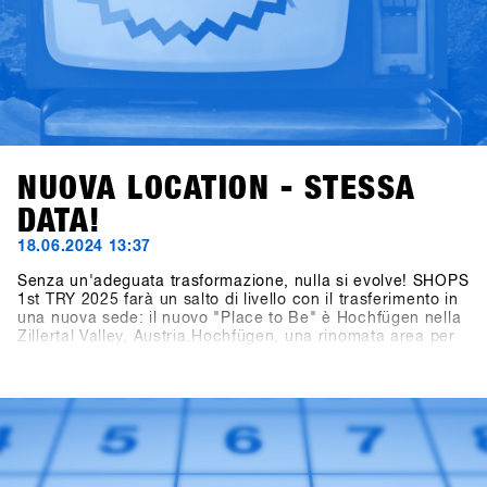
NUOVA LOCATION - STESSA
DATA!
18.06.2024 13:37
Senza un'adeguata trasformazione, nulla si evolve! SHOPS
1st TRY 2025 farà un salto di livello con il trasferimento in
una nuova sede: il nuovo "Place to Be" è Hochfügen nella
Zillertal Valley, Austria.Hochfügen, una rinomata area per
lo snowboard e lo sci, è famosa in tutto il mondo per le sue
condizioni di neve affidabili ed è particolarmente popolare
tra i freerider. La città di Fügen, insieme all'area di
Hochfügen, offre opportunità senza precedenti per
sviluppare il più grande evento B2B di snowboard in
Europa e portare i test sulla neve ad un livello
successivo.Segnate sul calendario: le date restano dal 19
al 21 gennaio 2025. Il concept definitivo per i brand sarà