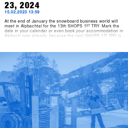
23, 2024
15.02.2023 13:59
At the end of January the snowboard business world will
meet in Alpbachtal for the 13th SHOPS 1
ST
TRY. Mark the
date in your calendar or even book your accommodation in
Alpbach now already, because the next SHOPS 1
ST
TRY is
coming for sure. If you're a snowboard shop, you simply
can't afford to miss this event! We look forward to seeing
you in 2024! - Stay tuned!