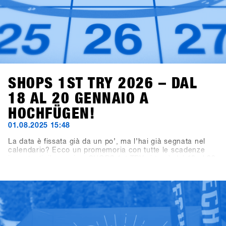
SHOPS 1ST TRY 2026 – DAL
18 AL 20 GENNAIO A
HOCHFÜGEN!
01.08.2025 15:48
La data è fissata già da un po’, ma l’hai già segnata nel
calendario? Ecco un promemoria con tutte le scadenze
importanti: il prossimo SHOPS 1st TRY si terrà dal 18 al 20
gennaio 2026 a Hochfügen, nella Valle di Zillertal. La
scadenza per le iscrizioni dei brand espositivi è il 19
settembre 2025, mentre la registrazione per i negozi aprirà
il 7 novembre 2025.Un consiglio per tutti i negozi:
iscrivetevi entro le prime tre settimane per approfittare
dell’Early Bird Package con 2×2 lift pass di due giorni e
voucher per bevande per due membri del vostro team.