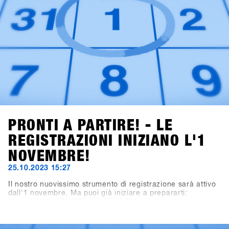
PRONTI A PARTIRE! - LE
REGISTRAZIONI INIZIANO L'1
NOVEMBRE!
25.10.2023 15:27
Il nostro nuovissimo strumento di registrazione sarà attivo
dall'1 novembre. Ma puoi già iniziare a prepararti:
L'iscrizione al SHOPS 1
ST
TRY 2024 non avviene più
tramite questo sito web, ma tramite la nuova piattaforma
SHOPS-1st-BASE.com. Se non hai ancora un account
BASE per il tuo negozio, è giunto il momento di crearlo.