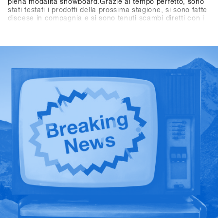
piena modalità snowboard.Grazie al tempo perfetto, sono
stati testati i prodotti della prossima stagione, si sono fatte
discese in compagnia e si sono tenuti scambi diretti con i
marchi direttamente sulla neve.L'energia è stata presente
durante tutti e tre i giorni: tra una discesa e l'altra,
conversazioni in montagna, tavole rotonde e momenti
salienti come l'One-on-One con Shaun White.Anche fuori
dalla montagna le attività sono proseguite: dai giochi nei
pub al BAWA ai DJ set al Kosis e ai rilassanti After Shred
Gatherings, le giornate si sono concluse naturalmente in
compagnia.In totale, hanno partecipato 1.461 persone
provenienti da oltre 30 paesi, tra cui 265 negozi.Scopri i
momenti salienti nella Galleria storica di SHOPS 1
ST
TRY.SHOPS 1
ST
TRY torna a Hochfügen dal 17 al 19
gennaio 2027.