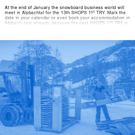
At the end of January the snowboard business world will
meet in Alpbachtal for the 13th SHOPS 1
ST
TRY. Mark the
date in your calendar or even book your accommodation in
Alpbach now already, because the next SHOPS 1
ST
TRY is
coming for sure. If you're a snowboard shop, you simply
can't afford to miss this event! We look forward to seeing
you in 2024! - Stay tuned!