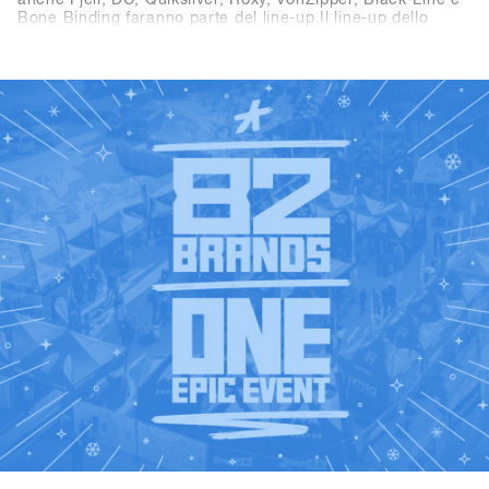
anche Fjell, DC, Quiksilver, Roxy, VonZipper, Black-Line e
Bone Binding faranno parte del line-up.Il line-up dello
SHOPS 1
ST
TRY 2026 si presenta quindi ancora più ricco e
interessante – non vediamo l’ora di scoprire tutti i brand
ST
presenti al SHOPS 1
TRY 2026!👉 Scopri tutti i brand
partecipanti nella Brandlist aggiornata.