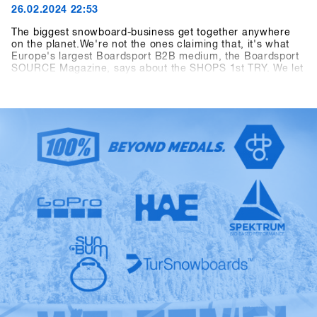
26.02.2024 22:53
The biggest snowboard-business get together anywhere
on the planet.We're not the ones claiming that, it's what
Europe's largest Boardsport B2B medium, the Boardsport
SOURCE Magazine, says about the SHOPS 1st TRY. We let
the facts speak: At the 13th SHOPS 1st TRY, there were
1177 participants from 30 countries. 5206 products from
85 brands were available for testing and the digital Event
Controlling System CANDY recorded 8390 test operations
during the three-day event. Last but not least, the
dimensions of the outdoor area measuring 2400 square
meters and the indoor area measuring 1548 square meters
have as well outperformed all "Pre-Corona" figures. The
SFT is back, bigger, better and stronger than ever before,
now known as "Clearly the biggest snowboard-business
get together anywhere on the planet.