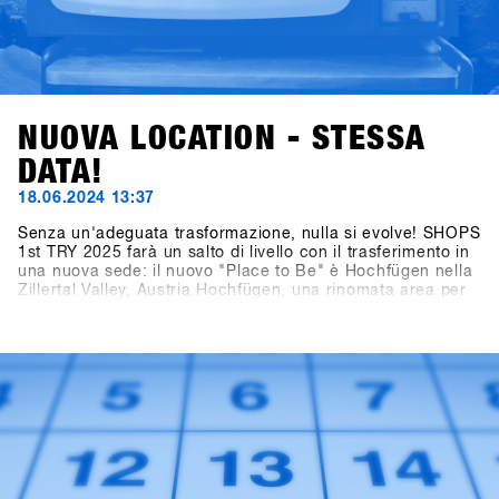
NUOVA LOCATION - STESSA
DATA!
18.06.2024 13:37
Senza un'adeguata trasformazione, nulla si evolve! SHOPS
1st TRY 2025 farà un salto di livello con il trasferimento in
una nuova sede: il nuovo "Place to Be" è Hochfügen nella
Zillertal Valley, Austria.Hochfügen, una rinomata area per
lo snowboard e lo sci, è famosa in tutto il mondo per le sue
condizioni di neve affidabili ed è particolarmente popolare
tra i freerider. La città di Fügen, insieme all'area di
Hochfügen, offre opportunità senza precedenti per
sviluppare il più grande evento B2B di snowboard in
Europa e portare i test sulla neve ad un livello
successivo.Segnate sul calendario: le date restano dal 19
al 21 gennaio 2025. Il concept definitivo per i brand sarà
svelato alla fine di luglio, e gli inviti ai negozi saranno
spediti entro la fine di ottobre!