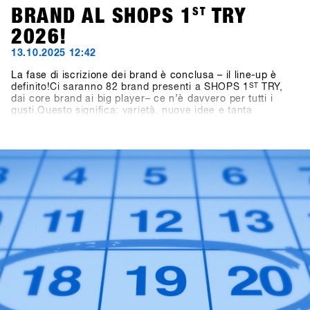
BRAND AL SHOPS 1
ST
TRY
2026!
13.10.2025 12:42
La fase di iscrizione dei brand è conclusa – il line-up è
definito!Ci saranno 82 brand presenti a SHOPS 1
ST
TRY,
dai core brand ai big player– ce n’è davvero per tutti i
gusti.Questo significa: varietà, nuove idee e tanta
ispirazione per la prossima stagione.👉 Scopri tutti i brand
partecipanti nella Brandlist aggiornata.