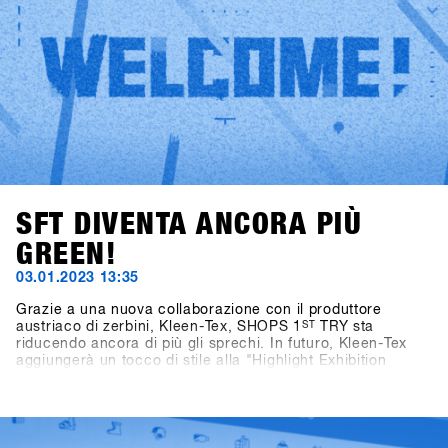
SFT DIVENTA ANCORA PIÙ
GREEN!
03.01.2023 13:35
Grazie a una nuova collaborazione con il produttore
austriaco di zerbini, Kleen-Tex, SHOPS 1
ST
TRY sta
riducendo ancora di più gli sprechi. In futuro, Kleen-Tex
aggiungerà un tocco di stile alla "Highlight Exhibition
DInner" nel Centro Congressi. Rispetto ai tappeti fieristici
monouso utilizzati in passato, che dovevano essere gettati
via dopo l'evento, i nuovi Kleen-Tex verranno riutilizzati
ogni anno. Grazie alla ristorazione ecologica, agli stand
espositivi riutilizzabili, al sistema di raccolta differenziata