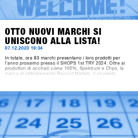
OTTO NUOVI MARCHI SI
UNISCONO ALLA LISTA!
07.12.2023 19:34
In totale, ora 83 marchi presentano i loro prodotti per
l'anno prossimo presso il SHOPS 1st TRY 2024. Oltre ai
produttori di occhiali come 100%, Spektrum e Chpo, la
marca di abbigliamento Beyond Medals, il rinomato
produttore di telecamere Ego GoPro, il marchio di
accessori HAE (precedentemente Hä?) e il marchio di
crema solare Sun Bum stanno mostrando le loro collezioni.
Particolarmente emozionante è la notizia dell'aggiunta nel
settore Hardware per Snowboard: anche Tur Snowboards
dalla Svezia è presente.Accedi a SHOPS 1st BASE per
scoprire di più su questi nuovi marchi!