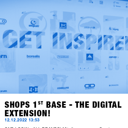
perfettamente funzionante e al "sistema di lavaggio dei
bicchieri" per i bicchieri delle bevande nell'area esterna,
SHOPS 1
ST
TRY soddisfa già le linee guida per il certificato
austriaco "Green Meeting". La collaborazione con Kleen-
Tex rende poi l'evento una delle fiere più rispettose
dell'ambiente nel settore degli articoli sportivi.
SHOPS 1
ST
BASE - THE DIGITAL
EXTENSION!
12.12.2022 13:53