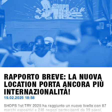
Offerta valida per tutte le iscrizioni entro il 28 novembre
2025.Good times con shredding, check, confronto e high-
five – il meeting business più rilassato dell’anno da non
perdere. Ci vediamo a Hochfügen!
RAPPORTO BREVE: LA NUOVA
LOCATION PORTA ANCORA PIÙ
INTERNAZIONALITÀ!
19.02.2025 18:58
SHOPS 1st TRY 2025 ha raggiunto un nuovo livello con 87
marchi espositivi e 246 negozi partecipanti da 39 paesi.