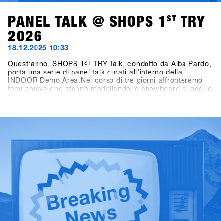
PANEL TALK @ SHOPS 1
ST
TRY
2026
18.12.2025 10:33
Quest’anno, SHOPS 1
ST
TRY Talk, condotto da Alba Pardo,
porta una serie di panel talk curati all’interno della
INDOOR Demo Area.Nel corso di tre giorni affronteremo
temi chiave che stanno modellando lo snowboard di oggi e
di domani. Domenica, il focus sarà su Women as Growth
Drivers – Not Side Projects, mettendo in luce il ruolo delle
donne come vero motore di crescita per l’industria.
Lunedì, l’attenzione si sposta sui format di gara,
analizzando come le diverse formule di contest influenzino
i consumatori, la cultura e il futuro dello snowboard.
Martedì, il confronto si concentra sullo storytelling,
interrogandosi su chi stia raccontando oggi lo snowboard,
e perché questo sia rilevante anche dal punto di vista del
business.Condotti da Alba Pardo con un approccio diretto
e mirato, questi talk offrono spunti concreti, discussioni
sincere e prospettive che contano davvero per l’industria
dello snowboard.