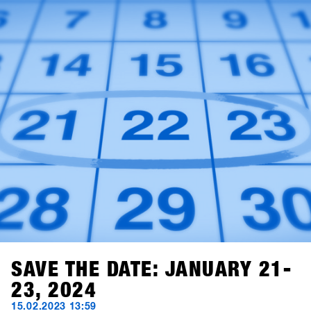
Puoi già ora creare gratuitamente un account per il tuo
negozio. Dall'1 novembre, potrai effettuare l'accesso, fare
alcuni clic e sarai ufficialmente registrato per il SHOPS 1
ST
TRY 2024.Con 76 marchi partecipanti, non vediamo l'ora di
darti il benvenuto!
SAVE THE DATE: JANUARY 21-
23, 2024
15.02.2023 13:59