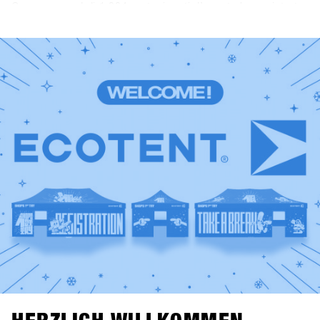
Con un record di 1.284 partecipanti, l’evento ha registrato
oltre 3.300 visitatori giornalieri (+10,3% rispetto all’anno
precedente). I marchi hanno totalizzato più di 10.000
noleggi demo. In sintesi, Hochfügen come nuova location
ha offerto le condizioni ideali per il più grande evento B2B
mondiale dell’industria dello snowboard.Rivivi i momenti
migliori: scorri tra i highlights e le foto top del 2025 e dai
uno sguardo alla storia di SHOPS 1st TRY. Un grande
grazie a tutti i negozi, marchi, media e partner per aver
reso questo evento speciale e indimenticabile. Non
vediamo l’ora di rivedervi il prossimo anno.Save the date:
SHOPS 1st TRY torna a Hochfügen dal 18 al 20 gennaio
2026!