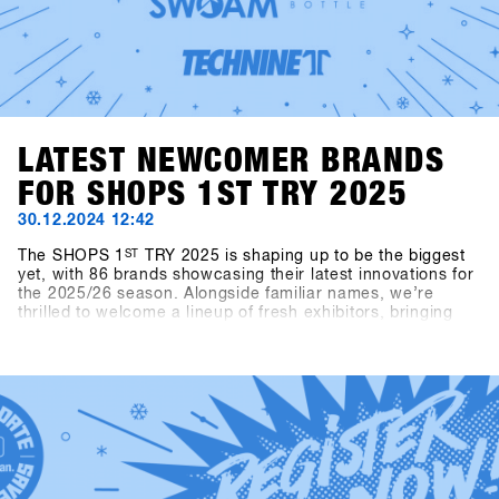
LATEST NEWCOMER BRANDS
FOR SHOPS 1ST TRY 2025
30.12.2024 12:42
The SHOPS 1
ST
TRY 2025 is shaping up to be the biggest
yet, with 86 brands showcasing their latest innovations for
the 2025/26 season. Alongside familiar names, we’re
thrilled to welcome a lineup of fresh exhibitors, bringing
exciting products and perspectives to the event.This year’s
newcomers include Snowboard manufacturer Canary
Cartel, Signal, and Technine. A new type of binding from
Bone Binding and bottles from Swoam Bottles, as well as
re-engineered protection gear from ruroc and cosy gloves
by Deathgrip complete the variety of productsSoon these
brands will upload their products, make sure sign up to
SHOPS 1st BASE to check them out in advance!