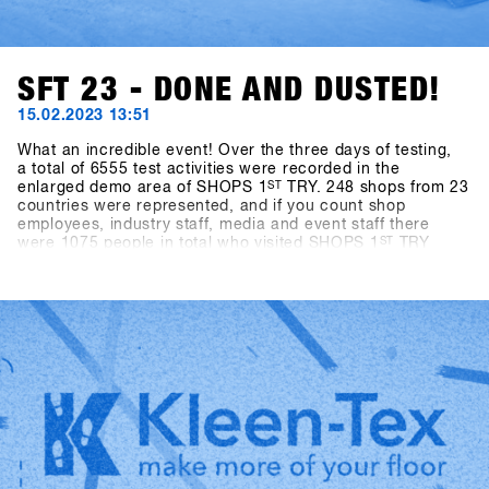
SFT 23 - DONE AND DUSTED!
15.02.2023 13:51
What an incredible event! Over the three days of testing,
a total of 6555 test activities were recorded in the
enlarged demo area of SHOPS 1
ST
TRY. 248 shops from 23
countries were represented, and if you count shop
employees, industry staff, media and event staff there
were 1075 people in total who visited SHOPS 1
ST
TRY
2023.With almost ideal snow conditions (there was 40cm
of fresh snow on the mountain at the last minute) and
slopes in perfect shape, there was an exuberant mood
among all participants. After an enforced break of two
years, the world's biggest snowboarding b2b event could
finally take place again, and the stoke of everyone getting
back together among all participants was off the charts.
This energy is what makes the event so special and gives
us the strength to try to make SHOPS 1
ST
TRY even better
every year!We look forward to seeing you in 2024 - SAVE
the DATE: January 21-23, 2024