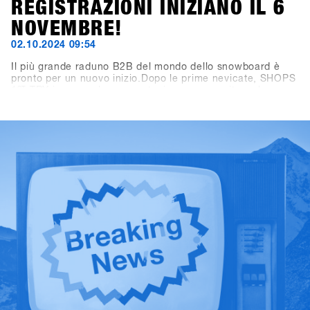
REGISTRAZIONI INIZIANO IL 6
NOVEMBRE!
02.10.2024 09:54
Il più grande raduno B2B del mondo dello snowboard è
pronto per un nuovo inizio.Dopo le prime nevicate, SHOPS
1
ST
TRY inaugura la nuova stagione con un sito web
rinnovato! Ora puoi trovare tutte le informazioni importanti
su viaggio, programma e location su shops-1st-try.com.Le
iscrizioni aprono il 6 novembre tramite SHOPS 1
ST
BASE.Registra il tuo negozio in anticipo e assicurati
l’offerta esclusiva early bird fino al 6 dicembre. Vieni a
Hochfügen dal 19 al 21 gennaio e prova i prodotti più
recenti di oltre 80 brand!