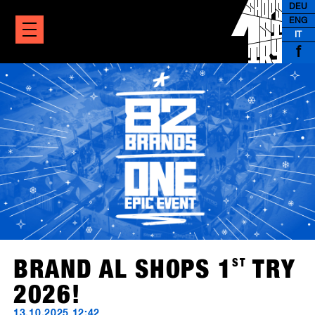
DEU
ENG
IT
f
BRAND AL SHOPS 1
ST
TRY
2026!
13.10.2025 12:42