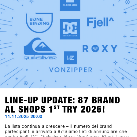
school, funk e soul prende vita al Kosis Pub (Hotel Kosis,
Fügen).Due serate indimenticabili in due location diverse e
stimolanti, pensate come spazi di confronto, community,
divertimento e tempo condiviso lontano dalla neve.
LINE-UP UPDATE: 87 BRAND
AL SHOPS 1
ST
TRY 2026!
11.11.2025 20:00
La lista continua a crescere – il numero dei brand
partecipanti è arrivato a 87!Siamo lieti di annunciare che