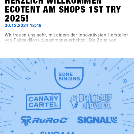
HERZLICH WILLKOMMEN
ECOTENT AM SHOPS 1ST TRY
2025!
30.12.2024 12:46
Wir freuen uns sehr, mit einem der innovativsten Hersteller
von Faltpavillons zusammenzuarbeiten. Die Zelte von
Ecotent lassen sich super schnell aufbauen und
beeindruckenden durch ihre Vielseitigkeit.Das
Registrierungszelt, das Kaffeezelt, der Haupteingang und
der Eingangsbereich zur Indoorarea präsentieren sich im
neuen SHOPS 1st TRY Design.Schau dir unsere neuen
Zelte am SHOPS 1st TRY genauer an!Check out Ecotent
https://www.ecotent-faltpavillons.de