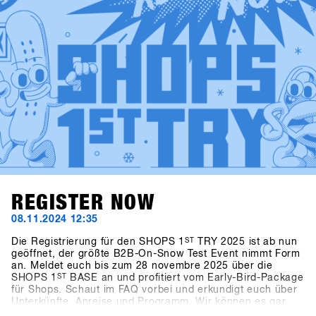
REGISTER NOW
08.11.2024 12:35
Die Registrierung für den SHOPS 1
ST
TRY 2025 ist ab nun
geöffnet, der größte B2B-On-Snow Test Event nimmt Form
an. Meldet euch bis zum 28 novembre 2025 über die
SHOPS 1
ST
BASE an und profitiert vom Early-Bird-Package
für Shops. Schaut im FAQ vorbei und erkundigt euch über
Unterkünfte, Anreise und Programm. Wir können es gar
nicht abwarten die neusten Produkte und Trends von über