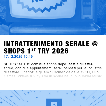
INTRATTENIMENTO SERALE @
SHOPS 1
ST
TRY 2026
17.12.2025 15:19
SHOPS 1
ST
TRY continua anche dopo i test e gli after-
shred, con due appuntamenti serali pensati per le industrie
di settore, i negozi e gli amici.Domenica dalle 19:00, Pub
Games, Videos & Vinyls va in scena nel nuovo Bawa Music
Sports & Entertainment Bar di Fügen. La serata propone
video di snowboard, dj set in vinile a cura di Shue & Felix
MDS e il torneo Bowling for Boards, dove i partecipanti
possono vincere gramdi premi.Lunedì dalle 21:00, due
vere leggende dello snowboard passano dietro alla
consolle: Fredi Kalbermatten e Gogo Gossner, alias DJ
Fredi K & DJock Norris. Il loro viaggio tra hip hop old-