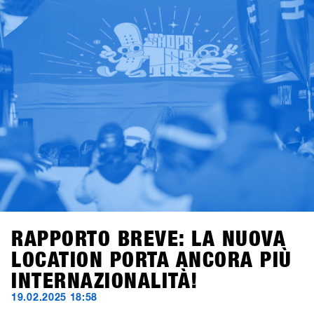
dell’Early Bird Package con 2×2 lift pass di due giorni e
voucher per bevande per due membri del vostro team.
Offerta valida per tutte le iscrizioni entro il 28 novembre
2025.Good times con shredding, check, confronto e high-
five – il meeting business più rilassato dell’anno da non
perdere. Ci vediamo a Hochfügen!
RAPPORTO BREVE: LA NUOVA
LOCATION PORTA ANCORA PIÙ
INTERNAZIONALITÀ!
19.02.2025 18:58