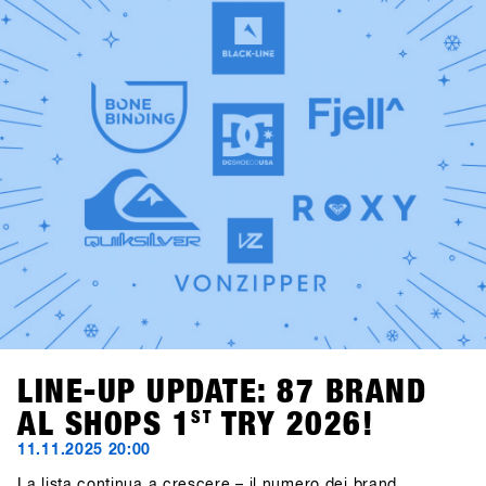
consolle: Fredi Kalbermatten e Gogo Gossner, alias DJ
Fredi K & DJock Norris. Il loro viaggio tra hip hop old-
school, funk e soul prende vita al Kosis Pub (Hotel Kosis,
Fügen).Due serate indimenticabili in due location diverse e
stimolanti, pensate come spazi di confronto, community,
divertimento e tempo condiviso lontano dalla neve.
LINE-UP UPDATE: 87 BRAND
AL SHOPS 1
ST
TRY 2026!
11.11.2025 20:00
La lista continua a crescere – il numero dei brand