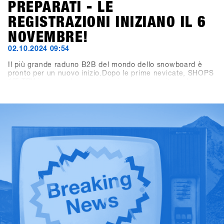
PREPARATI - LE
REGISTRAZIONI INIZIANO IL 6
NOVEMBRE!
02.10.2024 09:54
Il più grande raduno B2B del mondo dello snowboard è
pronto per un nuovo inizio.Dopo le prime nevicate, SHOPS
1
ST
TRY inaugura la nuova stagione con un sito web
rinnovato! Ora puoi trovare tutte le informazioni importanti
su viaggio, programma e location su shops-1st-try.com.Le
iscrizioni aprono il 6 novembre tramite SHOPS 1
ST
BASE.Registra il tuo negozio in anticipo e assicurati
l’offerta esclusiva early bird fino al 6 dicembre. Vieni a
Hochfügen dal 19 al 21 gennaio e prova i prodotti più
recenti di oltre 80 brand!