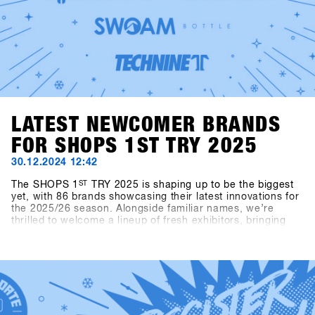
LATEST NEWCOMER BRANDS
FOR SHOPS 1ST TRY 2025
30.12.2024 12:42
The SHOPS 1
ST
TRY 2025 is shaping up to be the biggest
yet, with 86 brands showcasing their latest innovations for
the 2025/26 season. Alongside familiar names, we’re
thrilled to welcome a lineup of fresh exhibitors, bringing
exciting products and perspectives to the event.This year’s
newcomers include Snowboard manufacturer Canary
Cartel, Signal, and Technine. A new type of binding from
Bone Binding and bottles from Swoam Bottles, as well as
re-engineered protection gear from ruroc and cosy gloves
by Deathgrip complete the variety of productsSoon these
brands will upload their products, make sure sign up to