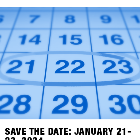
SHOPS-1st-BASE.com. Se non hai ancora un account
BASE per il tuo negozio, è giunto il momento di crearlo.
Puoi già ora creare gratuitamente un account per il tuo
negozio. Dall'1 novembre, potrai effettuare l'accesso, fare
alcuni clic e sarai ufficialmente registrato per il SHOPS 1
ST
TRY 2024.Con 76 marchi partecipanti, non vediamo l'ora di
darti il benvenuto!
SAVE THE DATE: JANUARY 21-