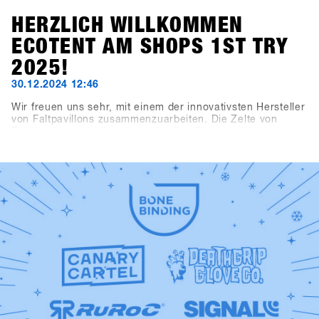
HERZLICH WILLKOMMEN
ECOTENT AM SHOPS 1ST TRY
2025!
30.12.2024 12:46
Wir freuen uns sehr, mit einem der innovativsten Hersteller
von Faltpavillons zusammenzuarbeiten. Die Zelte von
Ecotent lassen sich super schnell aufbauen und
beeindruckenden durch ihre Vielseitigkeit.Das
Registrierungszelt, das Kaffeezelt, der Haupteingang und
der Eingangsbereich zur Indoorarea präsentieren sich im
neuen SHOPS 1st TRY Design.Schau dir unsere neuen
Zelte am SHOPS 1st TRY genauer an!Check out Ecotent
https://www.ecotent-faltpavillons.de