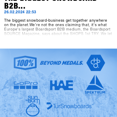
B2B...
26.02.2024 22:53
The biggest snowboard-business get together anywhere
on the planet.We're not the ones claiming that, it's what
Europe's largest Boardsport B2B medium, the Boardsport
SOURCE Magazine, says about the SHOPS 1st TRY. We let
the facts speak: At the 13th SHOPS 1st TRY, there were
1177 participants from 30 countries. 5206 products from
85 brands were available for testing and the digital Event
Controlling System CANDY recorded 8390 test operations
during the three-day event. Last but not least, the
dimensions of the outdoor area measuring 2400 square
meters and the indoor area measuring 1548 square meters
have as well outperformed all "Pre-Corona" figures. The
SFT is back, bigger, better and stronger than ever before,
now known as "Clearly the biggest snowboard-business
get together anywhere on the planet.