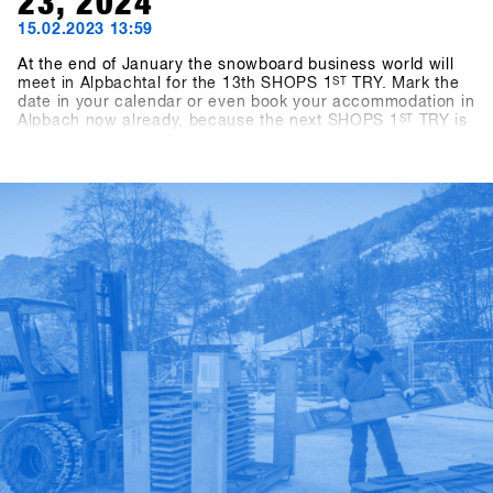
23, 2024
15.02.2023 13:59
At the end of January the snowboard business world will
meet in Alpbachtal for the 13th SHOPS 1
ST
TRY. Mark the
date in your calendar or even book your accommodation in
Alpbach now already, because the next SHOPS 1
ST
TRY is
coming for sure. If you're a snowboard shop, you simply
can't afford to miss this event! We look forward to seeing
you in 2024! - Stay tuned!