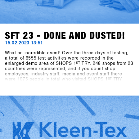
SFT 23 - DONE AND DUSTED!
15.02.2023 13:51
What an incredible event! Over the three days of testing,
a total of 6555 test activities were recorded in the
enlarged demo area of SHOPS 1
ST
TRY. 248 shops from 23
countries were represented, and if you count shop
employees, industry staff, media and event staff there
were 1075 people in total who visited SHOPS 1
ST
TRY
2023.With almost ideal snow conditions (there was 40cm
of fresh snow on the mountain at the last minute) and
slopes in perfect shape, there was an exuberant mood
among all participants. After an enforced break of two
years, the world's biggest snowboarding b2b event could
finally take place again, and the stoke of everyone getting
back together among all participants was off the charts.
This energy is what makes the event so special and gives
us the strength to try to make SHOPS 1
ST
TRY even better
every year!We look forward to seeing you in 2024 - SAVE
the DATE: January 21-23, 2024