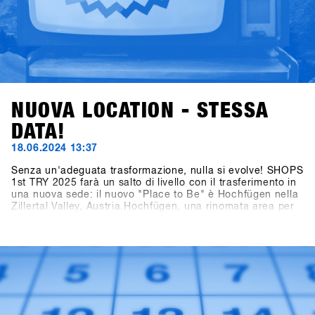
NUOVA LOCATION - STESSA
DATA!
18.06.2024 13:37
Senza un'adeguata trasformazione, nulla si evolve! SHOPS
1st TRY 2025 farà un salto di livello con il trasferimento in
una nuova sede: il nuovo "Place to Be" è Hochfügen nella
Zillertal Valley, Austria.Hochfügen, una rinomata area per
lo snowboard e lo sci, è famosa in tutto il mondo per le sue
condizioni di neve affidabili ed è particolarmente popolare
tra i freerider. La città di Fügen, insieme all'area di
Hochfügen, offre opportunità senza precedenti per
sviluppare il più grande evento B2B di snowboard in
Europa e portare i test sulla neve ad un livello
successivo.Segnate sul calendario: le date restano dal 19
al 21 gennaio 2025. Il concept definitivo per i brand sarà
svelato alla fine di luglio, e gli inviti ai negozi saranno