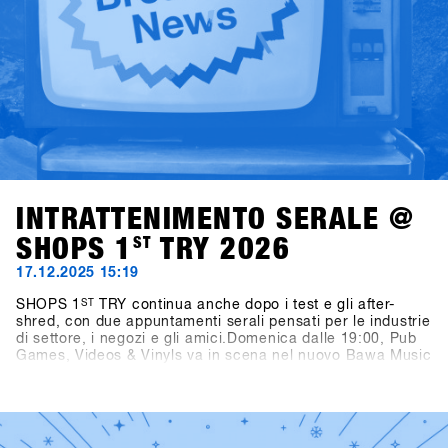
INTRATTENIMENTO SERALE @
SHOPS 1
ST
TRY 2026
17.12.2025 15:19
SHOPS 1
ST
TRY continua anche dopo i test e gli after-
shred, con due appuntamenti serali pensati per le industrie
di settore, i negozi e gli amici.Domenica dalle 19:00, Pub
Games, Videos & Vinyls va in scena nel nuovo Bawa Music
Sports & Entertainment Bar di Fügen. La serata propone
video di snowboard, dj set in vinile a cura di Shue & Felix
MDS e il torneo Bowling for Boards, dove i partecipanti
possono vincere gramdi premi.Lunedì dalle 21:00, due
vere leggende dello snowboard passano dietro alla