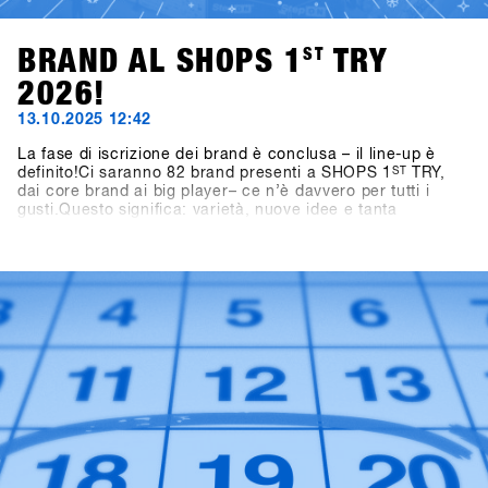
BRAND AL SHOPS 1
ST
TRY
2026!
13.10.2025 12:42
La fase di iscrizione dei brand è conclusa – il line-up è
definito!Ci saranno 82 brand presenti a SHOPS 1
ST
TRY,
dai core brand ai big player– ce n’è davvero per tutti i
gusti.Questo significa: varietà, nuove idee e tanta
ispirazione per la prossima stagione.👉 Scopri tutti i brand
partecipanti nella Brandlist aggiornata.