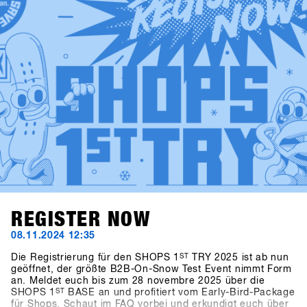
SHOPS 1st BASE to check them out in advance!
REGISTER NOW
08.11.2024 12:35
Die Registrierung für den SHOPS 1
ST
TRY 2025 ist ab nun
geöffnet, der größte B2B-On-Snow Test Event nimmt Form
an. Meldet euch bis zum 28 novembre 2025 über die
SHOPS 1
ST
BASE an und profitiert vom Early-Bird-Package
für Shops. Schaut im FAQ vorbei und erkundigt euch über