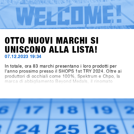
OTTO NUOVI MARCHI SI
UNISCONO ALLA LISTA!
07.12.2023 19:34
In totale, ora 83 marchi presentano i loro prodotti per
l'anno prossimo presso il SHOPS 1st TRY 2024. Oltre ai
produttori di occhiali come 100%, Spektrum e Chpo, la
marca di abbigliamento Beyond Medals, il rinomato
produttore di telecamere Ego GoPro, il marchio di
accessori HAE (precedentemente Hä?) e il marchio di
crema solare Sun Bum stanno mostrando le loro collezioni.
Particolarmente emozionante è la notizia dell'aggiunta nel
settore Hardware per Snowboard: anche Tur Snowboards
dalla Svezia è presente.Accedi a SHOPS 1st BASE per
scoprire di più su questi nuovi marchi!