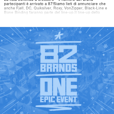
partecipanti è arrivato a 87!Siamo lieti di annunciare che
anche Fjell, DC, Quiksilver, Roxy, VonZipper, Black-Line e
Bone Binding faranno parte del line-up.Il line-up dello
SHOPS 1
ST
TRY 2026 si presenta quindi ancora più ricco e
interessante – non vediamo l’ora di scoprire tutti i brand
ST
presenti al SHOPS 1
TRY 2026!👉 Scopri tutti i brand
partecipanti nella Brandlist aggiornata.