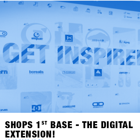
ogni anno. Grazie alla ristorazione ecologica, agli stand
espositivi riutilizzabili, al sistema di raccolta differenziata
perfettamente funzionante e al "sistema di lavaggio dei
bicchieri" per i bicchieri delle bevande nell'area esterna,
SHOPS 1
ST
TRY soddisfa già le linee guida per il certificato
austriaco "Green Meeting". La collaborazione con Kleen-
Tex rende poi l'evento una delle fiere più rispettose
dell'ambiente nel settore degli articoli sportivi.
SHOPS 1
ST
BASE - THE DIGITAL
EXTENSION!