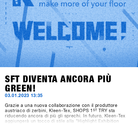
SFT DIVENTA ANCORA PIÙ
GREEN!
03.01.2023 13:35
Grazie a una nuova collaborazione con il produttore
austriaco di zerbini, Kleen-Tex, SHOPS 1
ST
TRY sta
riducendo ancora di più gli sprechi. In futuro, Kleen-Tex
aggiungerà un tocco di stile alla "Highlight Exhibition
DInner" nel Centro Congressi. Rispetto ai tappeti fieristici
monouso utilizzati in passato, che dovevano essere gettati
via dopo l'evento, i nuovi Kleen-Tex verranno riutilizzati