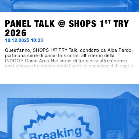
PANEL TALK @ SHOPS 1
ST
TRY
2026
18.12.2025 10:33
Quest’anno, SHOPS 1
ST
TRY Talk, condotto da Alba Pardo,
porta una serie di panel talk curati all’interno della
INDOOR Demo Area.Nel corso di tre giorni affronteremo
temi chiave che stanno modellando lo snowboard di oggi e
di domani. Domenica, il focus sarà su Women as Growth
Drivers – Not Side Projects, mettendo in luce il ruolo delle
donne come vero motore di crescita per l’industria.
Lunedì, l’attenzione si sposta sui format di gara,
analizzando come le diverse formule di contest influenzino
i consumatori, la cultura e il futuro dello snowboard.
Martedì, il confronto si concentra sullo storytelling,
interrogandosi su chi stia raccontando oggi lo snowboard,
e perché questo sia rilevante anche dal punto di vista del
business.Condotti da Alba Pardo con un approccio diretto
e mirato, questi talk offrono spunti concreti, discussioni
sincere e prospettive che contano davvero per l’industria
dello snowboard.