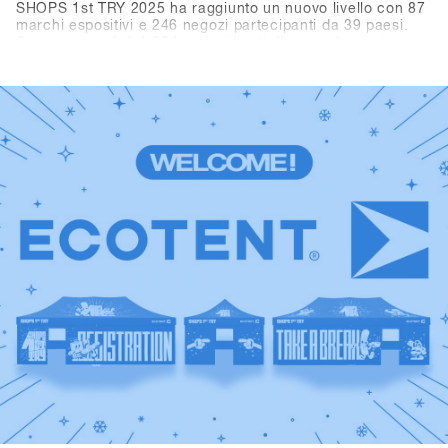
SHOPS 1st TRY 2025 ha raggiunto un nuovo livello con 87
marchi espositivi e 246 negozi partecipanti da 39 paesi.
Con un record di 1.284 partecipanti, l’evento ha registrato
oltre 3.300 visitatori giornalieri (+10,3% rispetto all’anno
precedente). I marchi hanno totalizzato più di 10.000
noleggi demo. In sintesi, Hochfügen come nuova location
ha offerto le condizioni ideali per il più grande evento B2B
mondiale dell’industria dello snowboard.Rivivi i momenti
migliori: scorri tra i highlights e le foto top del 2025 e dai
uno sguardo alla storia di SHOPS 1st TRY. Un grande
grazie a tutti i negozi, marchi, media e partner per aver
reso questo evento speciale e indimenticabile. Non
vediamo l’ora di rivedervi il prossimo anno.Save the date:
SHOPS 1st TRY torna a Hochfügen dal 18 al 20 gennaio
2026!