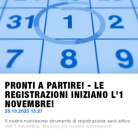
PRONTI A PARTIRE! - LE
REGISTRAZIONI INIZIANO L'1
NOVEMBRE!
25.10.2023 15:27
Il nostro nuovissimo strumento di registrazione sarà attivo
dall'1 novembre. Ma puoi già iniziare a prepararti:
L'iscrizione al SHOPS 1
ST
TRY 2024 non avviene più
tramite questo sito web, ma tramite la nuova piattaforma