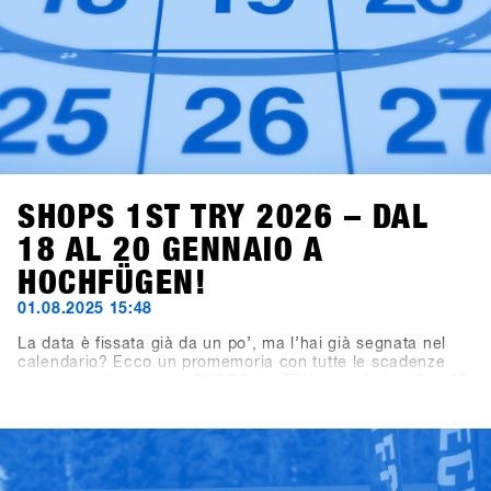
SHOPS 1ST TRY 2026 – DAL
18 AL 20 GENNAIO A
HOCHFÜGEN!
01.08.2025 15:48
La data è fissata già da un po’, ma l’hai già segnata nel
calendario? Ecco un promemoria con tutte le scadenze
importanti: il prossimo SHOPS 1st TRY si terrà dal 18 al 20
gennaio 2026 a Hochfügen, nella Valle di Zillertal. La
scadenza per le iscrizioni dei brand espositivi è il 19
settembre 2025, mentre la registrazione per i negozi aprirà
il 7 novembre 2025.Un consiglio per tutti i negozi:
iscrivetevi entro le prime tre settimane per approfittare