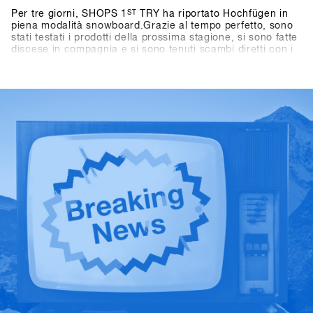
Per tre giorni, SHOPS 1
ST
TRY ha riportato Hochfügen in
piena modalità snowboard.Grazie al tempo perfetto, sono
stati testati i prodotti della prossima stagione, si sono fatte
discese in compagnia e si sono tenuti scambi diretti con i
marchi direttamente sulla neve.L'energia è stata presente
durante tutti e tre i giorni: tra una discesa e l'altra,
conversazioni in montagna, tavole rotonde e momenti
salienti come l'One-on-One con Shaun White.Anche fuori
dalla montagna le attività sono proseguite: dai giochi nei
pub al BAWA ai DJ set al Kosis e ai rilassanti After Shred
Gatherings, le giornate si sono concluse naturalmente in
compagnia.In totale, hanno partecipato 1.461 persone
provenienti da oltre 30 paesi, tra cui 265 negozi.Scopri i
momenti salienti nella Galleria storica di SHOPS 1
ST
TRY.SHOPS 1
ST
TRY torna a Hochfügen dal 17 al 19
gennaio 2027.