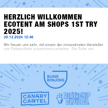
HERZLICH WILLKOMMEN
ECOTENT AM SHOPS 1ST TRY
2025!
30.12.2024 12:46
Wir freuen uns sehr, mit einem der innovativsten Hersteller
von Faltpavillons zusammenzuarbeiten. Die Zelte von
Ecotent lassen sich super schnell aufbauen und
beeindruckenden durch ihre Vielseitigkeit.Das
Registrierungszelt, das Kaffeezelt, der Haupteingang und
der Eingangsbereich zur Indoorarea präsentieren sich im
neuen SHOPS 1st TRY Design.Schau dir unsere neuen
Zelte am SHOPS 1st TRY genauer an!Check out Ecotent
https://www.ecotent-faltpavillons.de