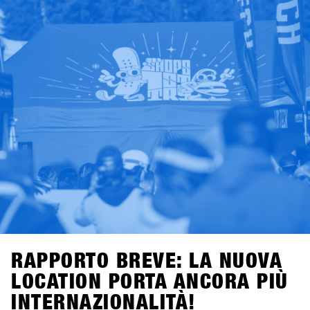
il 7 novembre 2025.Un consiglio per tutti i negozi:
iscrivetevi entro le prime tre settimane per approfittare
dell’Early Bird Package con 2×2 lift pass di due giorni e
voucher per bevande per due membri del vostro team.
Offerta valida per tutte le iscrizioni entro il 28 novembre
2025.Good times con shredding, check, confronto e high-
five – il meeting business più rilassato dell’anno da non
perdere. Ci vediamo a Hochfügen!
RAPPORTO BREVE: LA NUOVA
LOCATION PORTA ANCORA PIÙ
INTERNAZIONALITÀ!