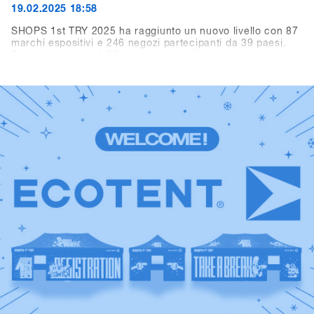
19.02.2025 18:58
SHOPS 1st TRY 2025 ha raggiunto un nuovo livello con 87
marchi espositivi e 246 negozi partecipanti da 39 paesi.
Con un record di 1.284 partecipanti, l’evento ha registrato
oltre 3.300 visitatori giornalieri (+10,3% rispetto all’anno
precedente). I marchi hanno totalizzato più di 10.000
noleggi demo. In sintesi, Hochfügen come nuova location
ha offerto le condizioni ideali per il più grande evento B2B
mondiale dell’industria dello snowboard.Rivivi i momenti
migliori: scorri tra i highlights e le foto top del 2025 e dai
uno sguardo alla storia di SHOPS 1st TRY. Un grande
grazie a tutti i negozi, marchi, media e partner per aver
reso questo evento speciale e indimenticabile. Non
vediamo l’ora di rivedervi il prossimo anno.Save the date:
SHOPS 1st TRY torna a Hochfügen dal 18 al 20 gennaio
2026!