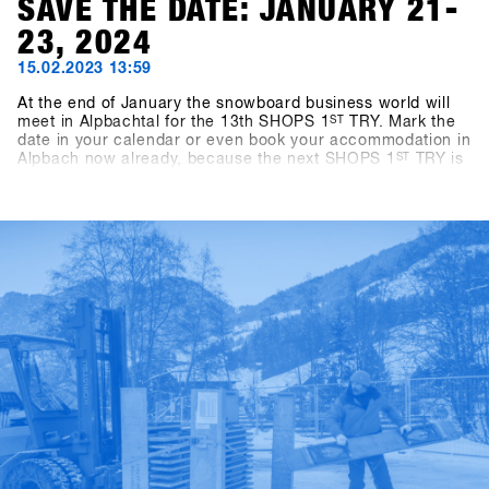
SAVE THE DATE: JANUARY 21-
23, 2024
15.02.2023 13:59
At the end of January the snowboard business world will
meet in Alpbachtal for the 13th SHOPS 1
ST
TRY. Mark the
date in your calendar or even book your accommodation in
Alpbach now already, because the next SHOPS 1
ST
TRY is
coming for sure. If you're a snowboard shop, you simply
can't afford to miss this event! We look forward to seeing
you in 2024! - Stay tuned!