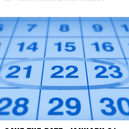
L'iscrizione al SHOPS 1
ST
TRY 2024 non avviene più
tramite questo sito web, ma tramite la nuova piattaforma
SHOPS-1st-BASE.com. Se non hai ancora un account
BASE per il tuo negozio, è giunto il momento di crearlo.
Puoi già ora creare gratuitamente un account per il tuo
negozio. Dall'1 novembre, potrai effettuare l'accesso, fare
alcuni clic e sarai ufficialmente registrato per il SHOPS 1
ST
TRY 2024.Con 76 marchi partecipanti, non vediamo l'ora di
darti il benvenuto!