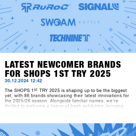
LATEST NEWCOMER BRANDS
FOR SHOPS 1ST TRY 2025
30.12.2024 12:42
The SHOPS 1
ST
TRY 2025 is shaping up to be the biggest
yet, with 86 brands showcasing their latest innovations for
the 2025/26 season. Alongside familiar names, we’re
thrilled to welcome a lineup of fresh exhibitors, bringing
exciting products and perspectives to the event.This year’s
newcomers include Snowboard manufacturer Canary
Cartel, Signal, and Technine. A new type of binding from
Bone Binding and bottles from Swoam Bottles, as well as
re-engineered protection gear from ruroc and cosy gloves