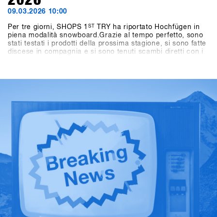
2026
09.03.2026 10:00
Per tre giorni, SHOPS 1
ST
TRY ha riportato Hochfügen in
piena modalità snowboard.Grazie al tempo perfetto, sono
stati testati i prodotti della prossima stagione, si sono fatte
discese in compagnia e si sono tenuti scambi diretti con i
marchi direttamente sulla neve.L'energia è stata presente
durante tutti e tre i giorni: tra una discesa e l'altra,
conversazioni in montagna, tavole rotonde e momenti
salienti come l'One-on-One con Shaun White.Anche fuori
dalla montagna le attività sono proseguite: dai giochi nei
pub al BAWA ai DJ set al Kosis e ai rilassanti After Shred
Gatherings, le giornate si sono concluse naturalmente in
compagnia.In totale, hanno partecipato 1.461 persone
provenienti da oltre 30 paesi, tra cui 265 negozi.Scopri i
momenti salienti nella Galleria storica di SHOPS 1
ST
TRY.SHOPS 1
ST
TRY torna a Hochfügen dal 17 al 19
gennaio 2027.