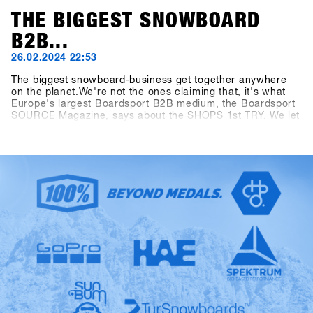
THE BIGGEST SNOWBOARD
B2B...
26.02.2024 22:53
The biggest snowboard-business get together anywhere
on the planet.We're not the ones claiming that, it's what
Europe's largest Boardsport B2B medium, the Boardsport
SOURCE Magazine, says about the SHOPS 1st TRY. We let
the facts speak: At the 13th SHOPS 1st TRY, there were
1177 participants from 30 countries. 5206 products from
85 brands were available for testing and the digital Event
Controlling System CANDY recorded 8390 test operations
during the three-day event. Last but not least, the
dimensions of the outdoor area measuring 2400 square
meters and the indoor area measuring 1548 square meters
have as well outperformed all "Pre-Corona" figures. The
SFT is back, bigger, better and stronger than ever before,
now known as "Clearly the biggest snowboard-business
get together anywhere on the planet.