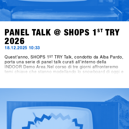
PANEL TALK @ SHOPS 1
ST
TRY
2026
18.12.2025 10:33
Quest’anno, SHOPS 1
ST
TRY Talk, condotto da Alba Pardo,
porta una serie di panel talk curati all’interno della
INDOOR Demo Area.Nel corso di tre giorni affronteremo
temi chiave che stanno modellando lo snowboard di oggi e
di domani. Domenica, il focus sarà su Women as Growth
Drivers – Not Side Projects, mettendo in luce il ruolo delle
donne come vero motore di crescita per l’industria.
Lunedì, l’attenzione si sposta sui format di gara,
analizzando come le diverse formule di contest influenzino
i consumatori, la cultura e il futuro dello snowboard.
Martedì, il confronto si concentra sullo storytelling,
interrogandosi su chi stia raccontando oggi lo snowboard,
e perché questo sia rilevante anche dal punto di vista del
business.Condotti da Alba Pardo con un approccio diretto
e mirato, questi talk offrono spunti concreti, discussioni