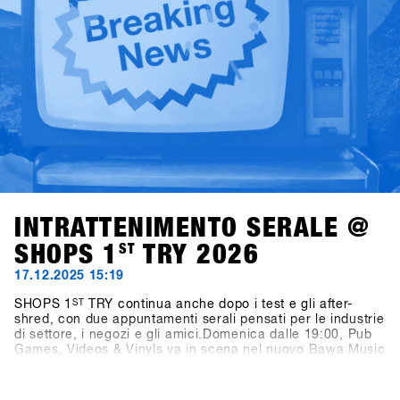
sincere e prospettive che contano davvero per l’industria
dello snowboard.
INTRATTENIMENTO SERALE @
SHOPS 1
ST
TRY 2026
17.12.2025 15:19
SHOPS 1
ST
TRY continua anche dopo i test e gli after-
shred, con due appuntamenti serali pensati per le industrie
di settore, i negozi e gli amici.Domenica dalle 19:00, Pub
Games, Videos & Vinyls va in scena nel nuovo Bawa Music
Sports & Entertainment Bar di Fügen. La serata propone
video di snowboard, dj set in vinile a cura di Shue & Felix
MDS e il torneo Bowling for Boards, dove i partecipanti