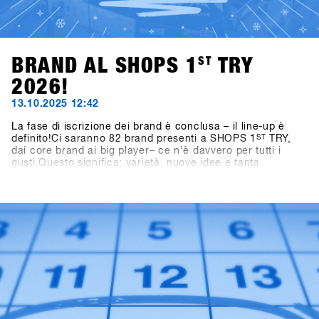
BRAND AL SHOPS 1
ST
TRY
2026!
13.10.2025 12:42
La fase di iscrizione dei brand è conclusa – il line-up è
definito!Ci saranno 82 brand presenti a SHOPS 1
ST
TRY,
dai core brand ai big player– ce n’è davvero per tutti i
gusti.Questo significa: varietà, nuove idee e tanta
ispirazione per la prossima stagione.👉 Scopri tutti i brand
partecipanti nella Brandlist aggiornata.