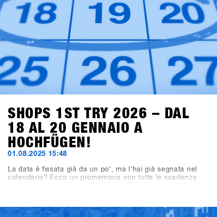
SHOPS 1ST TRY 2026 – DAL
18 AL 20 GENNAIO A
HOCHFÜGEN!
01.08.2025 15:48
La data è fissata già da un po’, ma l’hai già segnata nel
calendario? Ecco un promemoria con tutte le scadenze
importanti: il prossimo SHOPS 1st TRY si terrà dal 18 al 20
gennaio 2026 a Hochfügen, nella Valle di Zillertal. La
scadenza per le iscrizioni dei brand espositivi è il 19
settembre 2025, mentre la registrazione per i negozi aprirà