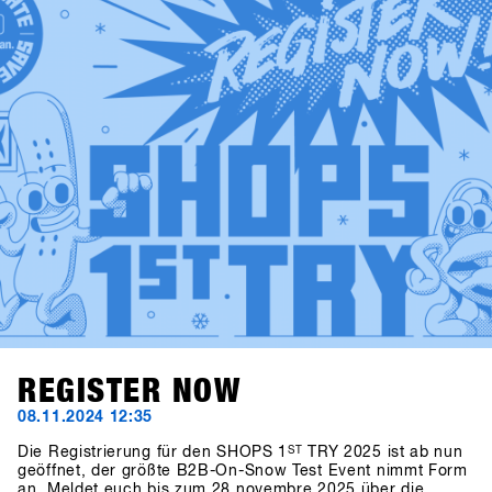
by Deathgrip complete the variety of productsSoon these
brands will upload their products, make sure sign up to
SHOPS 1st BASE to check them out in advance!
REGISTER NOW
08.11.2024 12:35
Die Registrierung für den SHOPS 1
ST
TRY 2025 ist ab nun
geöffnet, der größte B2B-On-Snow Test Event nimmt Form
an. Meldet euch bis zum 28 novembre 2025 über die