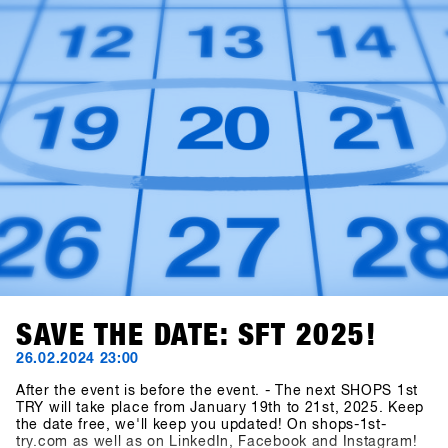
successivo.Segnate sul calendario: le date restano dal 19
al 21 gennaio 2025. Il concept definitivo per i brand sarà
svelato alla fine di luglio, e gli inviti ai negozi saranno
spediti entro la fine di ottobre!
SAVE THE DATE: SFT 2025!
26.02.2024 23:00
After the event is before the event. - The next SHOPS 1st
TRY will take place from January 19th to 21st, 2025. Keep
the date free, we'll keep you updated! On shops-1st-
try.com as well as on LinkedIn, Facebook and Instagram!