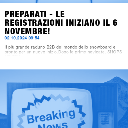
PREPARATI - LE
REGISTRAZIONI INIZIANO IL 6
NOVEMBRE!
02.10.2024 09:54
Il più grande raduno B2B del mondo dello snowboard è
pronto per un nuovo inizio.Dopo le prime nevicate, SHOPS
1
ST
TRY inaugura la nuova stagione con un sito web
rinnovato! Ora puoi trovare tutte le informazioni importanti
su viaggio, programma e location su shops-1st-try.com.Le
iscrizioni aprono il 6 novembre tramite SHOPS 1
ST
BASE.Registra il tuo negozio in anticipo e assicurati
l’offerta esclusiva early bird fino al 6 dicembre. Vieni a
Hochfügen dal 19 al 21 gennaio e prova i prodotti più
recenti di oltre 80 brand!