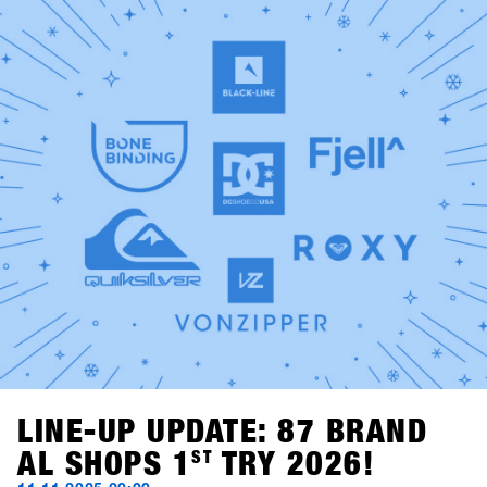
possono vincere gramdi premi.Lunedì dalle 21:00, due
vere leggende dello snowboard passano dietro alla
consolle: Fredi Kalbermatten e Gogo Gossner, alias DJ
Fredi K & DJock Norris. Il loro viaggio tra hip hop old-
school, funk e soul prende vita al Kosis Pub (Hotel Kosis,
Fügen).Due serate indimenticabili in due location diverse e
stimolanti, pensate come spazi di confronto, community,
divertimento e tempo condiviso lontano dalla neve.
LINE-UP UPDATE: 87 BRAND
AL SHOPS 1
ST
TRY 2026!