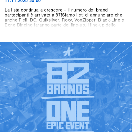
11.11.2025 20:00
La lista continua a crescere – il numero dei brand
partecipanti è arrivato a 87!Siamo lieti di annunciare che
anche Fjell, DC, Quiksilver, Roxy, VonZipper, Black-Line e
Bone Binding faranno parte del line-up.Il line-up dello
SHOPS 1
ST
TRY 2026 si presenta quindi ancora più ricco e
interessante – non vediamo l’ora di scoprire tutti i brand
ST
presenti al SHOPS 1
TRY 2026!👉 Scopri tutti i brand
partecipanti nella Brandlist aggiornata.