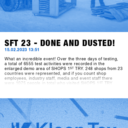
SFT 23 - DONE AND DUSTED!
15.02.2023 13:51
What an incredible event! Over the three days of testing,
a total of 6555 test activities were recorded in the
enlarged demo area of SHOPS 1
ST
TRY. 248 shops from 23
countries were represented, and if you count shop
employees, industry staff, media and event staff there
were 1075 people in total who visited SHOPS 1
ST
TRY
2023.With almost ideal snow conditions (there was 40cm
of fresh snow on the mountain at the last minute) and
slopes in perfect shape, there was an exuberant mood
among all participants. After an enforced break of two
years, the world's biggest snowboarding b2b event could
finally take place again, and the stoke of everyone getting
back together among all participants was off the charts.
This energy is what makes the event so special and gives
us the strength to try to make SHOPS 1
ST
TRY even better