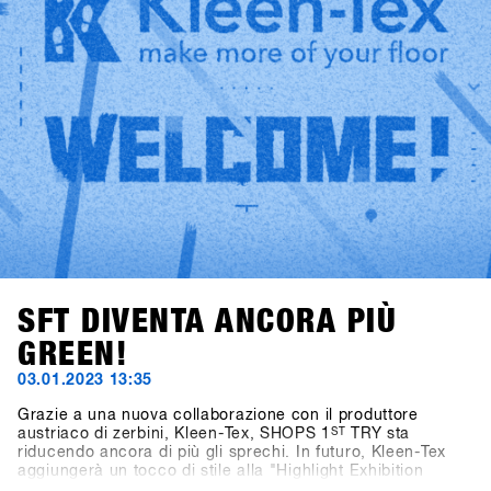
every year!We look forward to seeing you in 2024 - SAVE
the DATE: January 21-23, 2024
SFT DIVENTA ANCORA PIÙ
GREEN!
03.01.2023 13:35
Grazie a una nuova collaborazione con il produttore
austriaco di zerbini, Kleen-Tex, SHOPS 1
ST
TRY sta
riducendo ancora di più gli sprechi. In futuro, Kleen-Tex
aggiungerà un tocco di stile alla "Highlight Exhibition
DInner" nel Centro Congressi. Rispetto ai tappeti fieristici