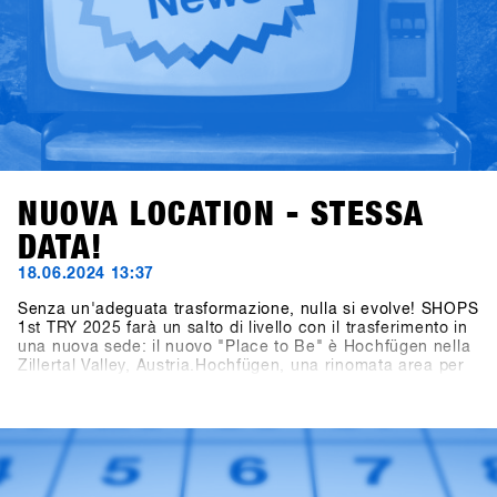
NUOVA LOCATION - STESSA
DATA!
18.06.2024 13:37
Senza un'adeguata trasformazione, nulla si evolve! SHOPS
1st TRY 2025 farà un salto di livello con il trasferimento in
una nuova sede: il nuovo "Place to Be" è Hochfügen nella
Zillertal Valley, Austria.Hochfügen, una rinomata area per
lo snowboard e lo sci, è famosa in tutto il mondo per le sue
condizioni di neve affidabili ed è particolarmente popolare
tra i freerider. La città di Fügen, insieme all'area di
Hochfügen, offre opportunità senza precedenti per
sviluppare il più grande evento B2B di snowboard in
Europa e portare i test sulla neve ad un livello