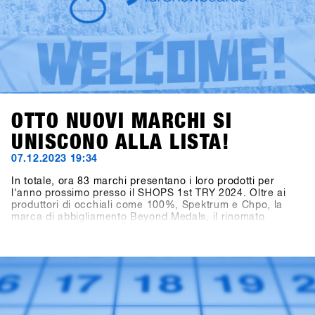
OTTO NUOVI MARCHI SI
UNISCONO ALLA LISTA!
07.12.2023 19:34
In totale, ora 83 marchi presentano i loro prodotti per
l'anno prossimo presso il SHOPS 1st TRY 2024. Oltre ai
produttori di occhiali come 100%, Spektrum e Chpo, la
marca di abbigliamento Beyond Medals, il rinomato
produttore di telecamere Ego GoPro, il marchio di
accessori HAE (precedentemente Hä?) e il marchio di
crema solare Sun Bum stanno mostrando le loro collezioni.
Particolarmente emozionante è la notizia dell'aggiunta nel
settore Hardware per Snowboard: anche Tur Snowboards
dalla Svezia è presente.Accedi a SHOPS 1st BASE per
scoprire di più su questi nuovi marchi!