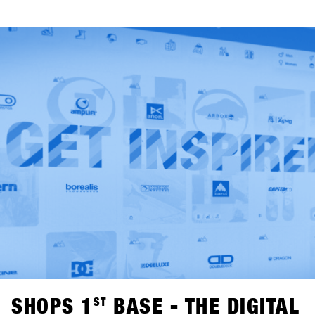
monouso utilizzati in passato, che dovevano essere gettati
via dopo l'evento, i nuovi Kleen-Tex verranno riutilizzati
ogni anno. Grazie alla ristorazione ecologica, agli stand
espositivi riutilizzabili, al sistema di raccolta differenziata
perfettamente funzionante e al "sistema di lavaggio dei
bicchieri" per i bicchieri delle bevande nell'area esterna,
SHOPS 1
ST
TRY soddisfa già le linee guida per il certificato
austriaco "Green Meeting". La collaborazione con Kleen-
Tex rende poi l'evento una delle fiere più rispettose
dell'ambiente nel settore degli articoli sportivi.
SHOPS 1
ST
BASE - THE DIGITAL