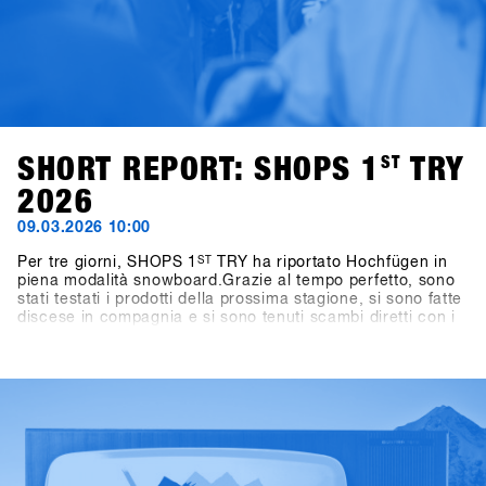
SHORT REPORT: SHOPS 1
ST
TRY
2026
09.03.2026 10:00
Per tre giorni, SHOPS 1
ST
TRY ha riportato Hochfügen in
piena modalità snowboard.Grazie al tempo perfetto, sono
stati testati i prodotti della prossima stagione, si sono fatte
discese in compagnia e si sono tenuti scambi diretti con i
marchi direttamente sulla neve.L'energia è stata presente
durante tutti e tre i giorni: tra una discesa e l'altra,
conversazioni in montagna, tavole rotonde e momenti
salienti come l'One-on-One con Shaun White.Anche fuori
dalla montagna le attività sono proseguite: dai giochi nei
pub al BAWA ai DJ set al Kosis e ai rilassanti After Shred
Gatherings, le giornate si sono concluse naturalmente in
compagnia.In totale, hanno partecipato 1.461 persone
provenienti da oltre 30 paesi, tra cui 265 negozi.Scopri i