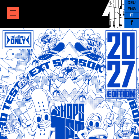
DEU
ENG
IT
f