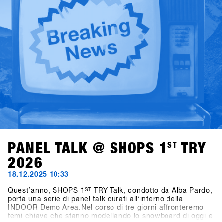
momenti salienti nella Galleria storica di SHOPS 1
ST
TRY.SHOPS 1
ST
TRY torna a Hochfügen dal 17 al 19
gennaio 2027.
PANEL TALK @ SHOPS 1
ST
TRY
2026
18.12.2025 10:33
Quest’anno, SHOPS 1
ST
TRY Talk, condotto da Alba Pardo,
porta una serie di panel talk curati all’interno della
INDOOR Demo Area.Nel corso di tre giorni affronteremo
temi chiave che stanno modellando lo snowboard di oggi e