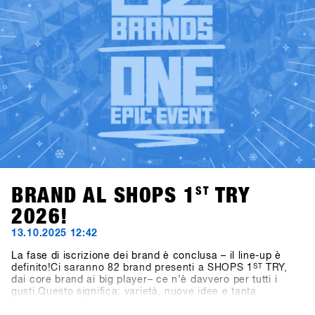
BRAND AL SHOPS 1
ST
TRY
2026!
13.10.2025 12:42
La fase di iscrizione dei brand è conclusa – il line-up è
definito!Ci saranno 82 brand presenti a SHOPS 1
ST
TRY,
dai core brand ai big player– ce n’è davvero per tutti i
gusti.Questo significa: varietà, nuove idee e tanta
ispirazione per la prossima stagione.👉 Scopri tutti i brand