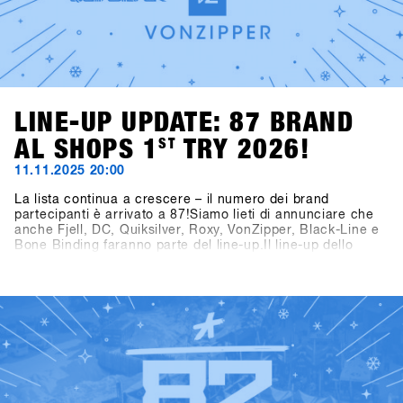
LINE-UP UPDATE: 87 BRAND
AL SHOPS 1
ST
TRY 2026!
11.11.2025 20:00
La lista continua a crescere – il numero dei brand
partecipanti è arrivato a 87!Siamo lieti di annunciare che
anche Fjell, DC, Quiksilver, Roxy, VonZipper, Black-Line e
Bone Binding faranno parte del line-up.Il line-up dello
SHOPS 1
ST
TRY 2026 si presenta quindi ancora più ricco e
interessante – non vediamo l’ora di scoprire tutti i brand
ST
presenti al SHOPS 1
TRY 2026!👉 Scopri tutti i brand
partecipanti nella Brandlist aggiornata.