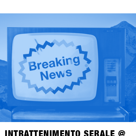
di domani. Domenica, il focus sarà su Women as Growth
Drivers – Not Side Projects, mettendo in luce il ruolo delle
donne come vero motore di crescita per l’industria.
Lunedì, l’attenzione si sposta sui format di gara,
analizzando come le diverse formule di contest influenzino
i consumatori, la cultura e il futuro dello snowboard.
Martedì, il confronto si concentra sullo storytelling,
interrogandosi su chi stia raccontando oggi lo snowboard,
e perché questo sia rilevante anche dal punto di vista del
business.Condotti da Alba Pardo con un approccio diretto
e mirato, questi talk offrono spunti concreti, discussioni
sincere e prospettive che contano davvero per l’industria
dello snowboard.
INTRATTENIMENTO SERALE @