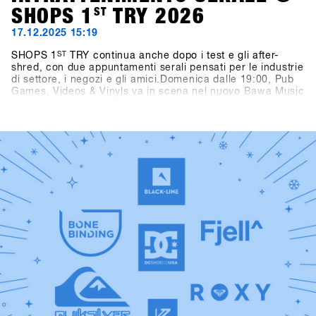
SHOPS 1
ST
TRY 2026
17.12.2025 15:19
SHOPS 1
ST
TRY continua anche dopo i test e gli after-
shred, con due appuntamenti serali pensati per le industrie
di settore, i negozi e gli amici.Domenica dalle 19:00, Pub
Games, Videos & Vinyls va in scena nel nuovo Bawa Music
Sports & Entertainment Bar di Fügen. La serata propone
video di snowboard, dj set in vinile a cura di Shue & Felix
MDS e il torneo Bowling for Boards, dove i partecipanti
possono vincere gramdi premi.Lunedì dalle 21:00, due
vere leggende dello snowboard passano dietro alla
consolle: Fredi Kalbermatten e Gogo Gossner, alias DJ
Fredi K & DJock Norris. Il loro viaggio tra hip hop old-
school, funk e soul prende vita al Kosis Pub (Hotel Kosis,
Fügen).Due serate indimenticabili in due location diverse e
stimolanti, pensate come spazi di confronto, community,
divertimento e tempo condiviso lontano dalla neve.