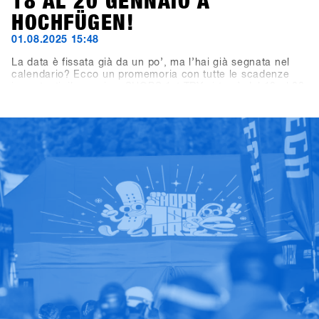
18 AL 20 GENNAIO A
HOCHFÜGEN!
01.08.2025 15:48
La data è fissata già da un po’, ma l’hai già segnata nel
calendario? Ecco un promemoria con tutte le scadenze
importanti: il prossimo SHOPS 1st TRY si terrà dal 18 al 20
gennaio 2026 a Hochfügen, nella Valle di Zillertal. La
scadenza per le iscrizioni dei brand espositivi è il 19
settembre 2025, mentre la registrazione per i negozi aprirà
il 7 novembre 2025.Un consiglio per tutti i negozi:
iscrivetevi entro le prime tre settimane per approfittare
dell’Early Bird Package con 2×2 lift pass di due giorni e
voucher per bevande per due membri del vostro team.
Offerta valida per tutte le iscrizioni entro il 28 novembre
2025.Good times con shredding, check, confronto e high-
five – il meeting business più rilassato dell’anno da non
perdere. Ci vediamo a Hochfügen!