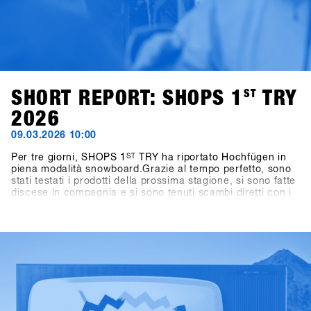
SHORT REPORT: SHOPS 1
ST
TRY
2026
09.03.2026 10:00
Per tre giorni, SHOPS 1
ST
TRY ha riportato Hochfügen in
piena modalità snowboard.Grazie al tempo perfetto, sono
stati testati i prodotti della prossima stagione, si sono fatte
discese in compagnia e si sono tenuti scambi diretti con i
marchi direttamente sulla neve.L'energia è stata presente
durante tutti e tre i giorni: tra una discesa e l'altra,
conversazioni in montagna, tavole rotonde e momenti
salienti come l'One-on-One con Shaun White.Anche fuori
dalla montagna le attività sono proseguite: dai giochi nei
pub al BAWA ai DJ set al Kosis e ai rilassanti After Shred
Gatherings, le giornate si sono concluse naturalmente in
compagnia.In totale, hanno partecipato 1.461 persone
provenienti da oltre 30 paesi, tra cui 265 negozi.Scopri i
ST