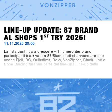
LINE-UP UPDATE: 87 BRAND
AL SHOPS 1
ST
TRY 2026!
11.11.2025 20:00
La lista continua a crescere – il numero dei brand
partecipanti è arrivato a 87!Siamo lieti di annunciare che
anche Fjell, DC, Quiksilver, Roxy, VonZipper, Black-Line e
Bone Binding faranno parte del line-up.Il line-up dello
SHOPS 1
ST
TRY 2026 si presenta quindi ancora più ricco e
interessante – non vediamo l’ora di scoprire tutti i brand
ST
presenti al SHOPS 1
TRY 2026!👉 Scopri tutti i brand
partecipanti nella Brandlist aggiornata.