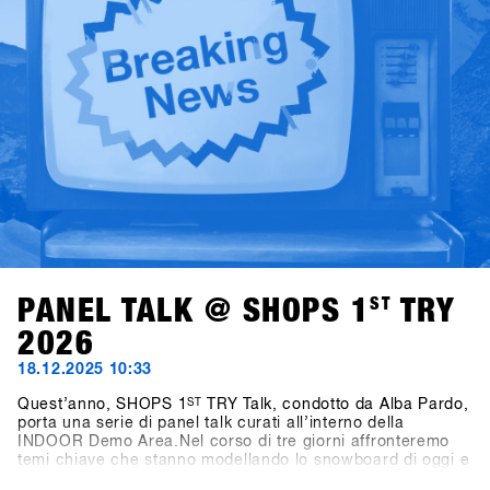
momenti salienti nella Galleria storica di SHOPS 1
TRY.SHOPS 1
ST
TRY torna a Hochfügen dal 17 al 19
gennaio 2027.
PANEL TALK @ SHOPS 1
ST
TRY
2026
18.12.2025 10:33
Quest’anno, SHOPS 1
ST
TRY Talk, condotto da Alba Pardo,
porta una serie di panel talk curati all’interno della
INDOOR Demo Area.Nel corso di tre giorni affronteremo
temi chiave che stanno modellando lo snowboard di oggi e
di domani. Domenica, il focus sarà su Women as Growth