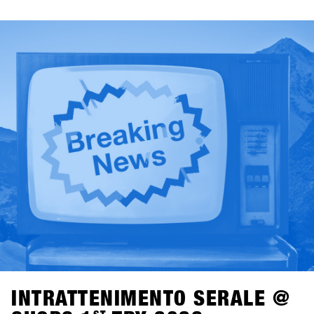
Drivers – Not Side Projects, mettendo in luce il ruolo delle
donne come vero motore di crescita per l’industria.
Lunedì, l’attenzione si sposta sui format di gara,
analizzando come le diverse formule di contest influenzino
i consumatori, la cultura e il futuro dello snowboard.
Martedì, il confronto si concentra sullo storytelling,
interrogandosi su chi stia raccontando oggi lo snowboard,
e perché questo sia rilevante anche dal punto di vista del
business.Condotti da Alba Pardo con un approccio diretto
e mirato, questi talk offrono spunti concreti, discussioni
sincere e prospettive che contano davvero per l’industria
dello snowboard.
INTRATTENIMENTO SERALE @