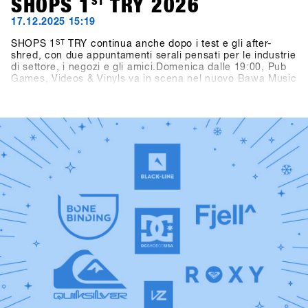
SHOPS 1
ST
TRY 2026
17.12.2025 15:19
SHOPS 1
ST
TRY continua anche dopo i test e gli after-
shred, con due appuntamenti serali pensati per le industrie
di settore, i negozi e gli amici.Domenica dalle 19:00, Pub
Games, Videos & Vinyls va in scena nel nuovo Bawa Music
Sports & Entertainment Bar di Fügen. La serata propone
video di snowboard, dj set in vinile a cura di Shue & Felix
MDS e il torneo Bowling for Boards, dove i partecipanti
possono vincere gramdi premi.Lunedì dalle 21:00, due
vere leggende dello snowboard passano dietro alla
consolle: Fredi Kalbermatten e Gogo Gossner, alias DJ
Fredi K & DJock Norris. Il loro viaggio tra hip hop old-
school, funk e soul prende vita al Kosis Pub (Hotel Kosis,
Fügen).Due serate indimenticabili in due location diverse e
stimolanti, pensate come spazi di confronto, community,
divertimento e tempo condiviso lontano dalla neve.