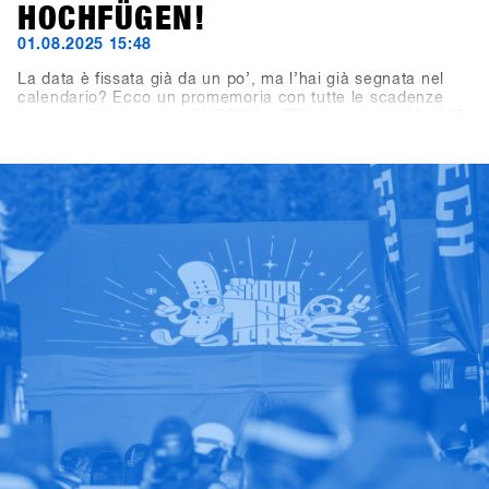
HOCHFÜGEN!
01.08.2025 15:48
La data è fissata già da un po’, ma l’hai già segnata nel
calendario? Ecco un promemoria con tutte le scadenze
importanti: il prossimo SHOPS 1st TRY si terrà dal 18 al 20
gennaio 2026 a Hochfügen, nella Valle di Zillertal. La
scadenza per le iscrizioni dei brand espositivi è il 19
settembre 2025, mentre la registrazione per i negozi aprirà
il 7 novembre 2025.Un consiglio per tutti i negozi:
iscrivetevi entro le prime tre settimane per approfittare
dell’Early Bird Package con 2×2 lift pass di due giorni e
voucher per bevande per due membri del vostro team.
Offerta valida per tutte le iscrizioni entro il 28 novembre
2025.Good times con shredding, check, confronto e high-
five – il meeting business più rilassato dell’anno da non
perdere. Ci vediamo a Hochfügen!