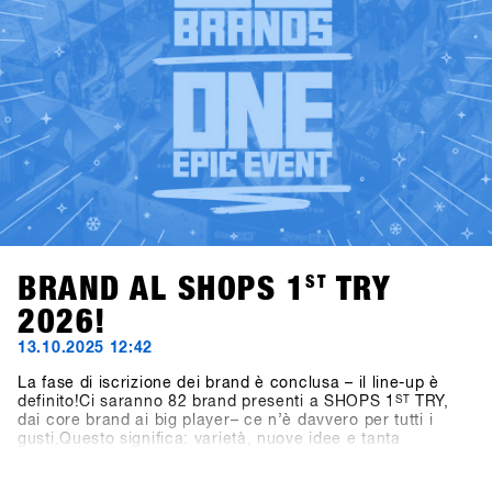
BRAND AL SHOPS 1
ST
TRY
2026!
13.10.2025 12:42
La fase di iscrizione dei brand è conclusa – il line-up è
definito!Ci saranno 82 brand presenti a SHOPS 1
ST
TRY,
dai core brand ai big player– ce n’è davvero per tutti i
gusti.Questo significa: varietà, nuove idee e tanta
ispirazione per la prossima stagione.👉 Scopri tutti i brand
partecipanti nella Brandlist aggiornata.