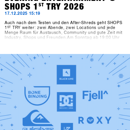
SHOPS 1
ST
TRY 2026
17.12.2025 15:19
Auch nach dem Testen und den After-Shreds geht SHOPS
1
ST
TRY weiter: zwei Abende, zwei Locations und jede
Menge Raum für Austausch, Community und gute Zeit mit
Industry, Shops und Freunden.Am Sonntag ab 19:00 Uhr
trifft man sich bei Pub Games, Videos & Vinyls in der neue
SFT Location Bawa Music Sports & Entertainment Bar in
Fügen. Snowboard-Videos, Vinyl-Sets von Shue & Felix
MDS und das Bowling for Boards Turnier sorgen für einen
unterhaltsamen Abend – inklusive der Chance auf starke
Preise.Am Montag ab 21:00 Uhr übernehmen zwei echte
Snowboarding-Legenden die Decks: Fredi Kalbermatten
und Gogo Gossner sind DJ Fredi K & DJock Norris. Im
Kosis Pub (Hotel Kosis, Fügen) geht es auf eine
musikalische Reise durch Old-School Hip-Hop, Funk und
Soul.