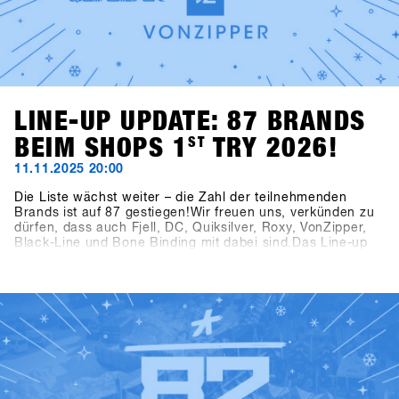
LINE-UP UPDATE: 87 BRANDS
BEIM SHOPS 1
ST
TRY 2026!
11.11.2025 20:00
Die Liste wächst weiter – die Zahl der teilnehmenden
Brands ist auf 87 gestiegen!Wir freuen uns, verkünden zu
dürfen, dass auch Fjell, DC, Quiksilver, Roxy, VonZipper,
Black-Line und Bone Binding mit dabei sind.Das Line-up
wird damit noch vielfältiger und spannender – wir freuen
uns auf einen starken Mix an Brands beim SHOPS 1
ST
TRY
2026!👉 Alle teilnehmenden Brands findest du jetzt in der
aktuellen Brandlist.