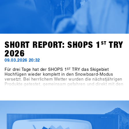
SHORT REPORT: SHOPS 1
ST
TRY
2026
09.03.2026 20:32
Für drei Tage hat der SHOPS 1
ST
TRY das Skigebiet
Hochfügen wieder komplett in den Snowboard-Modus
versetzt. Bei herrlichem Wetter wurden die nächstjährigen
Produkte getestet, gemeinsam gefahren und direkt mit den
Brands abgestimmt.Zwischen den Runs, den Gesprächen
am Berg, den Panel Talks oder den Highlights wie dem
One-on-One mit Shaun White war die Energie über die drei
Tage hinweg überall zu spüren.Auch abseits des Bergs
ging es weiter: Bei Pub Games im BAWA, DJ-Sets im Kosis
und entspannten After Shred Gatherings fanden die Tage
gemeinsam ihren Abschluss.Insgesamt kamen 1.461
Teilnehmende aus über 30 Ländern zusammen, darunter
265 Shops.Die SHOPS 1st TRY History Gallery zeigt die