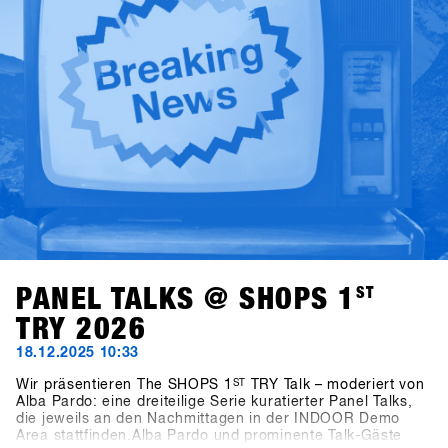
Highlights.Vom 17. bis 19. Januar 2027 kehrt SHOPS 1
ST
TRY nach Hochfügen zurück.
PANEL TALKS @ SHOPS 1
ST
TRY 2026
18.12.2025 10:33
Wir präsentieren The SHOPS 1
ST
TRY Talk – moderiert von
Alba Pardo: eine dreiteilige Serie kuratierter Panel Talks,
die jeweils an den Nachmittagen in der INDOOR Demo
Area stattfinden.Alba Pardo und prominente Talk-Gäste