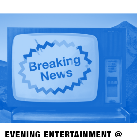
widmen sich Themen, die das Snowboarden heute und in
Zukunft prägen. Am Sonntag geht es um Frauen als
Wachstumstreiber – nicht als Nebenprojekt und die Rolle
von Frauen als echten Motor für Wachstum innerhalb der
Industrie. Der Montag rückt Wettbewerbsformate in den
Mittelpunkt und geht der Frage nach, wie unterschiedliche
Contests Konsumenten, Kultur und die Zukunft des
Snowboardens beeinflussen. Am Dienstag richtet sich der
Blick auf Medien und Storytelling: Wer erzählt heute die
Geschichten des Snowboardens – und warum ist das für
das Business relevant?Klar und fokussiert moderiert von
Alba Pardo liefern die Talks echte Insights, offene
Diskussionen und Perspektiven, die die Snowboarding-
Industrie und den Handel bewegen.
EVENING ENTERTAINMENT @