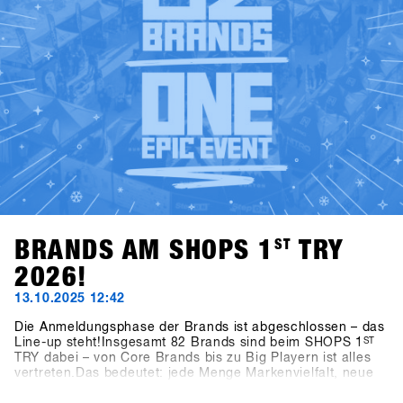
BRANDS AM SHOPS 1
ST
TRY
2026!
13.10.2025 12:42
Die Anmeldungsphase der Brands ist abgeschlossen – das
Line-up steht!Insgesamt 82 Brands sind beim SHOPS 1
ST
TRY dabei – von Core Brands bis zu Big Playern ist alles
vertreten.Das bedeutet: jede Menge Markenvielfalt, neue
Ideen und frische Impulse für die kommende Saison.👉