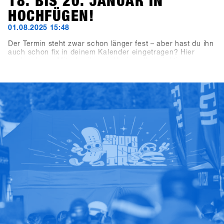
18. BIS 20. JANUAR IN
HOCHFÜGEN!
01.08.2025 15:48
Der Termin steht zwar schon länger fest – aber hast du ihn
auch schon fix in deinem Kalender eingetragen? Hier
nochmal zum Mitschreiben, inklusive aller wichtigen
Deadlines: Der nächste SHOPS 1st TRY findet vom 18. bis
20. Januar 2026 in Hochfügen im Zillertal statt.
Buchungsschluss für ausstellende Brands ist der 19.
September 2025, die Registrierung für Shops öffnet am 7.
November 2025.Unser Tipp für alle Shops: Meldet euch
innerhalb der ersten drei Wochen an – dann profitiert ihr
vom Early Bird Package mit 2×2-Tages-Lifttickets und
Getränkevouchers für zwei Crewmitglieder eures Shops.
Gültig für alle Anmeldungen bis spätestens 28. November
2025.Good Times mit Shredden, Checken, Fachsimpeln
und High-Fives – das entspannteste Business-Meeting des
Jahres darfst du auf keinen Fall verpassen. Wir sehen uns
in Hochfügen!