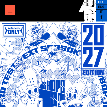
DEU
ENG
IT
f