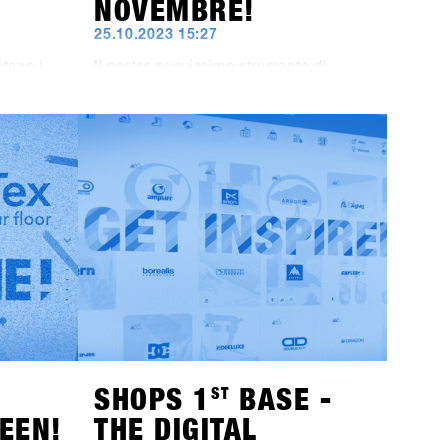
NOVEMBRE!
25.10.2023 15:27
ntano i
Il nostro nuovissimo strumento di
imo
registrazione sarà attivo dall'1
 Oltre ai
novembre. Ma puoi già iniziare a
00%,
prepararti: L'iscrizione al SHOPS 1
ST
TRY 2024 non avviene più tramite
il
questo sito web, ma tramite la nuova
mere Ego
piattaforma SHOPS-1st-BASE.com. Se
i HAE
non hai ancora un account BASE per il
rchio di
tuo negozio, è giunto il momento di
crearlo. Puoi già ora creare
gratuitamente un account per il tuo
è la
negozio. Dall'1 novembre, potrai
e
effettuare l'accesso, fare alcuni clic e
he Tur
sarai ufficialmente registrato per il
SHOPS 1
ST
TRY 2024.Con 76 marchi
t BASE
partecipanti, non vediamo l'ora di darti
uovi
il benvenuto!
SHOPS 1
ST
BASE -
EEN!
THE DIGITAL