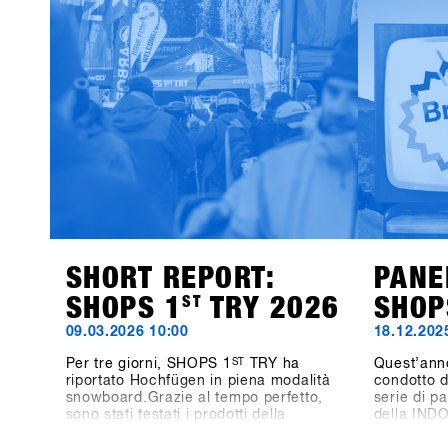
SHORT REPORT:
PANE
SHOPS 1
ST
TRY 2026
SHOP
09.03.2026 10:00
18.12.202
Per tre giorni, SHOPS 1
ST
TRY ha
Quest’ann
riportato Hochfügen in piena modalità
condotto d
snowboard.Grazie al tempo perfetto,
serie di pa
sono stati testati i prodotti della
della IND
prossima stagione, si sono fatte
tre giorni