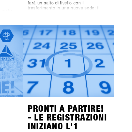
farà un salto di livello con il
trasferimento in una nuova sede: il
 mondo
nuovo "Place to Be" è Hochfügen nella
 un nuovo
Zillertal Valley, Austria.Hochfügen, una
, SHOPS
rinomata area per lo snowboard e lo
gione
sci, è famosa in tutto il mondo per le
a puoi
sue condizioni di neve affidabili ed è
mportanti
particolarmente popolare tra i
ion su
freerider. La città di Fügen, insieme
i aprono
all'area di Hochfügen, offre
1
ST
opportunità senza precedenti per
n
sviluppare il più grande evento B2B di
esclusiva
snowboard in Europa e portare i test
Vieni a
sulla neve ad un livello
io e
successivo.Segnate sul calendario: le
oltre 80
date restano dal 19 al 21 gennaio
2025. Il concept definitivo per i brand
sarà svelato alla fine di luglio, e gli
inviti ai negozi saranno spediti entro la
fine di ottobre!
PRONTI A PARTIRE!
- LE REGISTRAZIONI
A
INIZIANO L'1