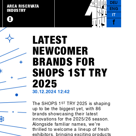
DEU
AREA RISERVATA
ENG
INDUSTRY
IT
f
LATEST
NEWCOMER
BRANDS FOR
SHOPS 1ST TRY
2025
30.12.2024 12:42
The SHOPS 1
ST
TRY 2025 is shaping
up to be the biggest yet, with 86
brands showcasing their latest
innovations for the 2025/26 season.
Alongside familiar names, we’re
thrilled to welcome a lineup of fresh
exhibitors, bringing exciting products