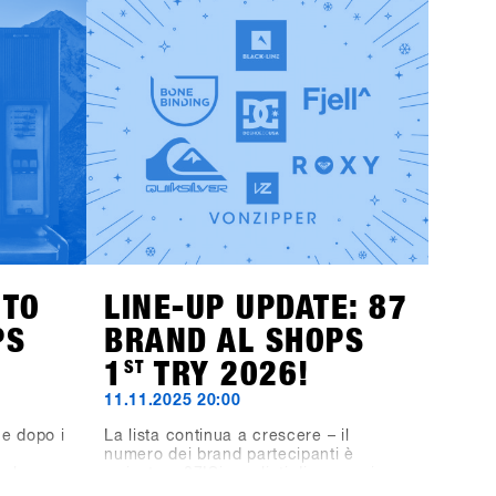
NTO
LINE-UP UPDATE: 87
PS
BRAND AL SHOPS
1
ST
TRY 2026!
11.11.2025 20:00
e dopo i
La lista continua a crescere – il
numero dei brand partecipanti è
r le
arrivato a 87!Siamo lieti di annunciare
gli
che anche Fjell, DC, Quiksilver, Roxy,