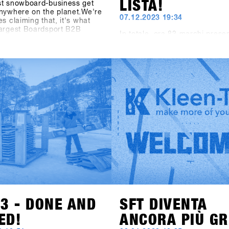
LISTA!
st snowboard-business get
nywhere on the planet.We're
07.12.2023 19:34
es claiming that, it's what
largest Boardsport B2B
In totale, ora 83 marchi prese
he Boardsport SOURCE
loro prodotti per l'anno pross
 says about the SHOPS 1st
presso il SHOPS 1st TRY 2024.
t the facts speak: At the
produttori di occhiali come 1
S 1st TRY, there were 1177
Spektrum e Chpo, la marca di
ts from 30 countries. 5206
abbigliamento Beyond Medals, 
from 85 brands were
rinomato produttore di teleca
or testing and the digital
GoPro, il marchio di accessor
trolling System CANDY
(precedentemente Hä?) e il ma
390 test operations during
crema solare Sun Bum stanno
day event. Last but not least,
mostrando le loro collezioni.
ions of the outdoor area
Particolarmente emozionante 
 2400 square meters and the
notizia dell'aggiunta nel settor
ea measuring 1548 square
Hardware per Snowboard: anc
e as well outperformed all
Snowboards dalla Svezia è
a" figures. The SFT is back,
presente.Accedi a SHOPS 1s
tter and stronger than ever
per scoprire di più su questi n
w known as "Clearly the
marchi!
nowboard-business get
nywhere on the planet.
23 - DONE AND
SFT DIVENTA
ED!
ANCORA PIÙ GR