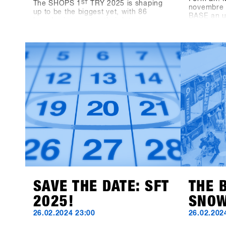
The SHOPS 1
ST
TRY 2025 is shaping
novembre 
up to be the biggest yet, with 86
BASE an un
brands showcasing their latest
Package f
innovations for the 2025/26 season.
vorbei und
Alongside familiar names, we’re
Unterkünf
thrilled to welcome a lineup of fresh
Wir können
exhibitors, bringing exciting products
neusten P
and perspectives to the event.This
80 mit euc
year’s newcomers include Snowboard
manufacturer Canary Cartel, Signal,
and Technine. A new type of binding
from Bone Binding and bottles from
Swoam Bottles, as well as re-
engineered protection gear from ruroc
and cosy gloves by Deathgrip
complete the variety of productsSoon
these brands will upload their
products, make sure sign up to SHOPS
1st BASE to check them out in
advance!
SAVE THE DATE: SFT
THE 
2025!
SNOW
26.02.2024 23:00
26.02.202