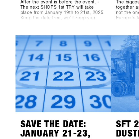
After the event is before the event. -
The bigge
The next SHOPS 1st TRY will take
together a
place from January 19th to 21st, 2025.
not the on
Keep the date free, we'll keep you
Europe's 
updated! On shops-1st-try.com as well
medium, t
as on LinkedIn, Facebook and
Magazine,
Instagram!
TRY. We le
13th SHOP
participan
products 
available f
Event Con
recorded 8
the three-
the dimens
measuring
indoor ar
meters hav
"Pre-Coron
bigger, be
before, no
biggest s
together a
SAVE THE DATE:
SFT 
JANUARY 21-23,
DUST