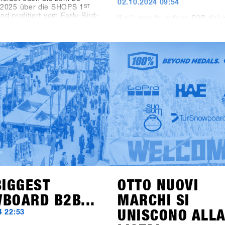
02.10.2024 09:54
2025 über die SHOPS 1
ST
d profitiert vom Early-Bird-
Il più grande raduno B2B del
ür Shops. Schaut im FAQ
dello snowboard è pronto per
 erkundigt euch über
inizio.Dopo le prime nevicate
te, Anreise und Programm.
1
ST
TRY inaugura la nuova sta
 es gar nicht abwarten die
con un sito web rinnovato! Or
rodukte und Trends von über
trovare tutte le informazioni i
h in Hochfügen zu testen.
su viaggio, programma e locat
shops-1st-try.com.Le iscrizion
il 6 novembre tramite SHOPS 
BASE.Registra il tuo negozio i
anticipo e assicurati l’offerta 
early bird fino al 6 dicembre. 
Hochfügen dal 19 al 21 genna
prova i prodotti più recenti di 
brand!
BIGGEST
OTTO NUOVI
BOARD B2B...
MARCHI SI
UNISCONO ALL
4 22:53