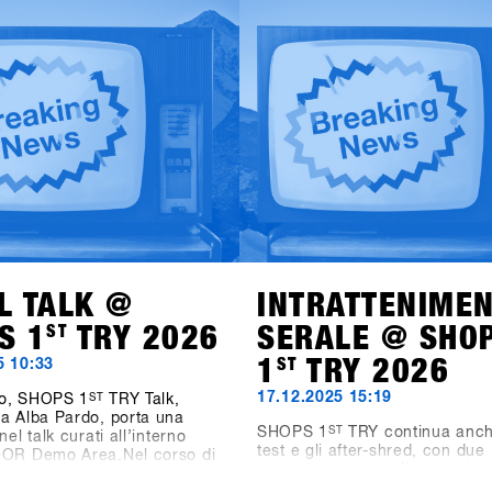
L TALK @
INTRATTENIME
S 1
ST
TRY 2026
SERALE @ SHO
1
ST
TRY 2026
5 10:33
17.12.2025 15:19
o, SHOPS 1
ST
TRY Talk,
a Alba Pardo, porta una
SHOPS 1
ST
TRY continua anch
nel talk curati all’interno
test e gli after-shred, con due
OOR Demo Area.Nel corso di
appuntamenti serali pensati pe
 affronteremo temi chiave che
industrie di settore, i negozi e 