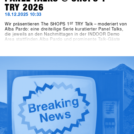
TRY 2026
18.12.2025 10:33
Wir präsentieren The SHOPS 1
ST
TRY Talk – moderiert von
Alba Pardo: eine dreiteilige Serie kuratierter Panel Talks,
die jeweils an den Nachmittagen in der INDOOR Demo
Area stattfinden.Alba Pardo und prominente Talk-Gäste
widmen sich Themen, die das Snowboarden heute und in
Zukunft prägen. Am Sonntag geht es um Frauen als
Wachstumstreiber – nicht als Nebenprojekt und die Rolle
von Frauen als echten Motor für Wachstum innerhalb der
Industrie. Der Montag rückt Wettbewerbsformate in den
Mittelpunkt und geht der Frage nach, wie unterschiedliche
Contests Konsumenten, Kultur und die Zukunft des
Snowboardens beeinflussen. Am Dienstag richtet sich der
Blick auf Medien und Storytelling: Wer erzählt heute die
Geschichten des Snowboardens – und warum ist das für
das Business relevant?Klar und fokussiert moderiert von
Alba Pardo liefern die Talks echte Insights, offene
Diskussionen und Perspektiven, die die Snowboarding-
Industrie und den Handel bewegen.