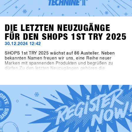
DIE LETZTEN NEUZUGÄNGE
FÜR DEN SHOPS 1ST TRY 2025
30.12.2024 12:42
SHOPS 1st TRY 2025 wächst auf 86 Austeller. Neben
bekannten Namen freuen wir uns, eine Reihe neuer
Marken mit spannenden Produkten und begrüßen zu
dürfen.Zu den letzten Neuzugängen gehören die
Snowboardhersteller Canary Cartel, Signal und Technine.
Neue Bindungen von Bone Binding und nachhaltige
Flaschen von Swoam Bottles, sowie Protection Gear von
ruroc und Handschuhe von Deathgrip ergänzen das
Sortiment.Bald werden alle Produkte online sein, also
melde dich auf SHOPS 1st BASE an, und check die neuen
Produkte bereits vor dem SHOPS 1st TRY aus!