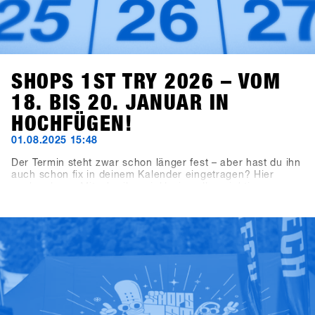
SHOPS 1ST TRY 2026 – VOM
18. BIS 20. JANUAR IN
HOCHFÜGEN!
01.08.2025 15:48
Der Termin steht zwar schon länger fest – aber hast du ihn
auch schon fix in deinem Kalender eingetragen? Hier
nochmal zum Mitschreiben, inklusive aller wichtigen
Deadlines: Der nächste SHOPS 1st TRY findet vom 18. bis
20. Januar 2026 in Hochfügen im Zillertal statt.
Buchungsschluss für ausstellende Brands ist der 19.
September 2025, die Registrierung für Shops öffnet am 7.
November 2025.Unser Tipp für alle Shops: Meldet euch
innerhalb der ersten drei Wochen an – dann profitiert ihr
vom Early Bird Package mit 2×2-Tages-Lifttickets und
Getränkevouchers für zwei Crewmitglieder eures Shops.
Gültig für alle Anmeldungen bis spätestens 28. November
2025.Good Times mit Shredden, Checken, Fachsimpeln