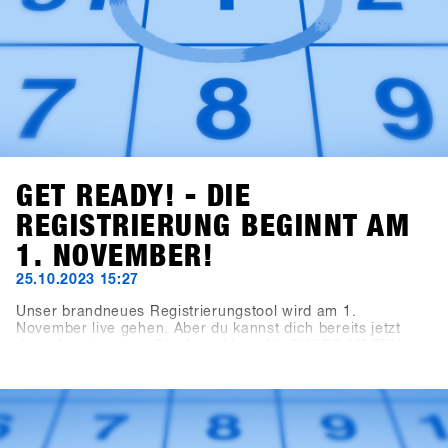
GET READY! - DIE
REGISTRIERUNG BEGINNT AM
1. NOVEMBER!
25.10.2023 15:27
Unser brandneues Registrierungstool wird am 1.
November live gehen. Aber du kannst dich bereits jetzt
darauf vorbereiten: Die Anmeldung für SHOPS 1
ST
TRY
2024 erfolgt nicht mehr wie gewohnt über diese Website,
sondern über die neue Plattform SHOPS-1st-BASE.com.
Falls du noch keinen Account auf der BASE für deinen
Shop hast, wird es höchste Zeit. Du kannst bereits jetzt
kostenlos deinen Shop-Account erstellen. Ab dem 1.