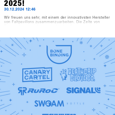
2025!
30.12.2024 12:46
Wir freuen uns sehr, mit einem der innovativsten Hersteller
von Faltpavillons zusammenzuarbeiten. Die Zelte von
Ecotent lassen sich super schnell aufbauen und
beeindruckenden durch ihre Vielseitigkeit.Das
Registrierungszelt, das Kaffeezelt, der Haupteingang und
der Eingangsbereich zur Indoorarea präsentieren sich im
neuen SHOPS 1st TRY Design.Schau dir unsere neuen
Zelte am SHOPS 1st TRY genauer an!Check out Ecotent
https://www.ecotent-faltpavillons.de