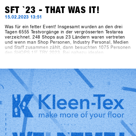
SFT `23 - THAT WAS IT!
15.02.2023 13:51
Was für ein fetter Event! Insgesamt wurden an den drei
Tagen 6555 Testvorgänge in der vergrösserten Testarea
verzeichnet. 248 Shops aus 23 Ländern waren vertreten
und wenn man Shop Personen, Industry Personal, Medien
und Staff zusammen zählt, dann besuchten 1075 Personen
den SHOPS 1
ST
TRY 2023. Bei nahezu idealen
Schneebedingungen, in letzter Minute gab es 40cm
Neuschnee am Berg, und perfekten Pistenbedingungen
herrschte ausgelassene Stimmung unter allen
Teilnehmern. Nach zwei Jahren Zwangspause konnte der
weltweit grösste Snowboarding b2b Event wieder
stattfinden und dementsprechend gross war die
Wiedersehensfreude unter allen Teilnehmern. Diese
Energie ist es, was den Event so speziell macht und uns
die Kraft gibt jedes Jahr wieder einen drauf zu setzen und
zu versuchen den SHOPS 1st TRY noch ein bisschen
besser zu machen! Wir freuen uns auf euch in 2024 -
SAVE the DATE: 21.-23. Januar 2024