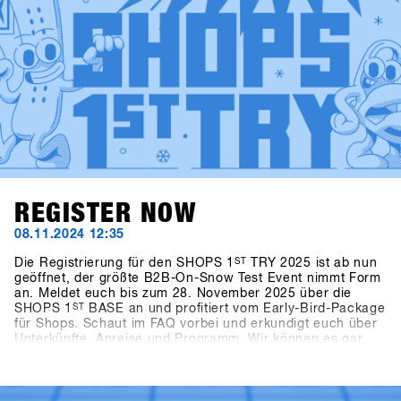
REGISTER NOW
08.11.2024 12:35
Die Registrierung für den SHOPS 1
ST
TRY 2025 ist ab nun
geöffnet, der größte B2B-On-Snow Test Event nimmt Form
an. Meldet euch bis zum 28. November 2025 über die
SHOPS 1
ST
BASE an und profitiert vom Early-Bird-Package
für Shops. Schaut im FAQ vorbei und erkundigt euch über
Unterkünfte, Anreise und Programm. Wir können es gar
nicht abwarten die neusten Produkte und Trends von über
80 mit euch in Hochfügen zu testen.