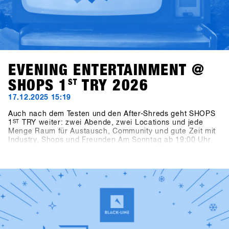
EVENING ENTERTAINMENT @
SHOPS 1
ST
TRY 2026
17.12.2025 15:19
Auch nach dem Testen und den After-Shreds geht SHOPS
1
ST
TRY weiter: zwei Abende, zwei Locations und jede
Menge Raum für Austausch, Community und gute Zeit mit
Industry, Shops und Freunden.Am Sonntag ab 19:00 Uhr
trifft man sich bei Pub Games, Videos & Vinyls in der neue
SFT Location Bawa Music Sports & Entertainment Bar in
Fügen. Snowboard-Videos, Vinyl-Sets von Shue & Felix
MDS und das Bowling for Boards Turnier sorgen für einen
unterhaltsamen Abend – inklusive der Chance auf starke
Preise.Am Montag ab 21:00 Uhr übernehmen zwei echte
Snowboarding-Legenden die Decks: Fredi Kalbermatten
und Gogo Gossner sind DJ Fredi K & DJock Norris. Im
Kosis Pub (Hotel Kosis, Fügen) geht es auf eine
musikalische Reise durch Old-School Hip-Hop, Funk und