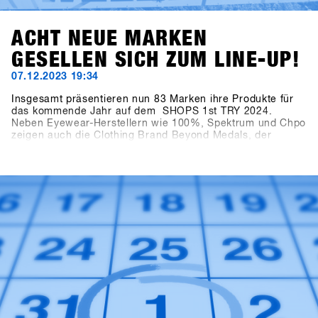
ACHT NEUE MARKEN
GESELLEN SICH ZUM LINE-UP!
07.12.2023 19:34
Insgesamt präsentieren nun 83 Marken ihre Produkte für
das kommende Jahr auf dem SHOPS 1st TRY 2024.
Neben Eyewear-Herstellern wie 100%, Spektrum und Chpo
zeigen auch die Clothing Brand Beyond Medals, der
renommierte EgoCam-Hersteller GoPro, die Accessoire-
Marke HAE (ehemals Hä?) und die Sonnencreme-Marke
Sun Bum ihre Kollektionen. Ebenfalls aufregend ist die
Neuigkeit über den Zuwachs im Bereich Snowboard
Hardware: Tur Snowboards aus Schweden ist mit
dabei.Melde dich auf SHOPS 1st BASE an, um mehr über
diese neuen Marken zu erfahren!