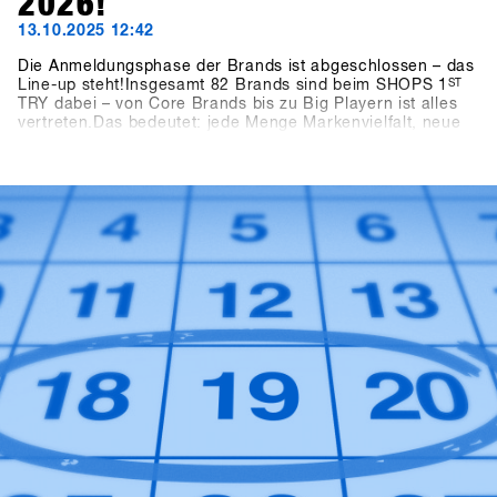
2026!
13.10.2025 12:42
Die Anmeldungsphase der Brands ist abgeschlossen – das
Line-up steht!Insgesamt 82 Brands sind beim SHOPS 1
ST
TRY dabei – von Core Brands bis zu Big Playern ist alles
vertreten.Das bedeutet: jede Menge Markenvielfalt, neue
Ideen und frische Impulse für die kommende Saison.👉
Alle teilnehmenden Brands findest du jetzt in der aktuellen
Brandlist.