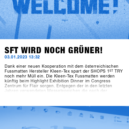
SFT WIRD NOCH GRÜNER!
03.01.2023 13:32
Dank einer neuen Kooperation mit dem österreichischen
Fussmatten Hersteller Kleen-Tex spart der SHOPS 1
ST
TRY
noch mehr Müll ein. Die Kleen-Tex Fussmatten werden
künftig beim Highlight Exhibition Dinner im Congress
Zentrum für Flair sorgen. Entgegen der in den letzten
Jahren verwendeten Messeteppichen die nach der
Veranstaltung weggeworfen werden mussten können die
neuen Kleen-Tex Fussmatten jedes Jahr wieder benutzt
werden. Somit ist der SHOPS 1
ST
TRY, der dank mehrfach
verwendbaren Messestände, Green Caterings,
funktionierenden Mülltrennsystem und der eigenen
„Becher-Waschanlage“ im Aussenbereich ohnehin schon
die Richtlinien für das österreichische „Green Meeting“