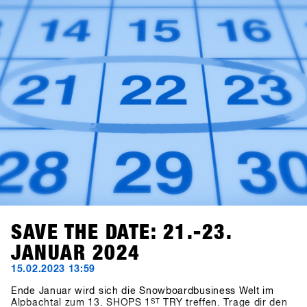
November kannst du dich dann bequem einloggen, ein
paar Klicks tätigen, und schon bist du für das SHOPS 1
ST
TRY 2024 registriert.Mit 76 teilnehmenden Marken freuen
wir uns auf dein Kommen!
SAVE THE DATE: 21.-23.
JANUAR 2024
15.02.2023 13:59
Ende Januar wird sich die Snowboardbusiness Welt im
Alpbachtal zum 13. SHOPS 1
ST
TRY treffen. Trage dir den