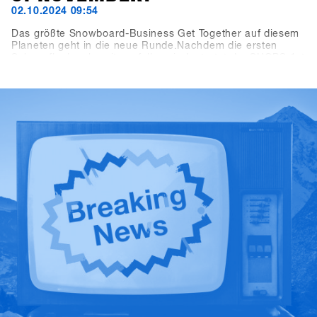
02.10.2024 09:54
Das größte Snowboard-Business Get Together auf diesem
Planeten geht in die neue Runde.Nachdem die ersten
Schneeflocken bereits gefallen sind, startet der SHOPS 1st
TRY mit einer frischen Website in die neue Saison! Auf
shops-1st-try.com findest du ab sofort alle wichtigen
Informationen rund um Anreise, Programm und
Location.Die Registrierung startet am 6. November über
die SHOPS 1st BASE.Melde deinen Shop frühzeitig an und
sichere dir bis zum 6. Dezember das exklusive Early-Bird-
Angebot. Sei dabei und teste vom 19. bis zum 21. Januar
die neuesten Produkte der über 80 Aussteller!