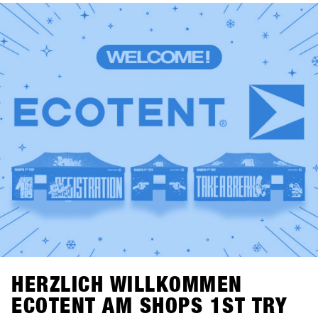
verzeichneten dank des digitalen Verleihsystems CANDY
zusammen mehr als 10.000 Verleihvorgänge. Kurzum:
Hochfügen als neuer Veranstaltungsort bot die perfekten
Bedingungen für das weltweit größte B2B-Event der
Snowboard-Branche.Erlebe die besten Momente von 2025
noch einmal in der SHOPS 1st TRY History Gallery und
freu dich auf 2026!Ein riesiges Dankeschön an alle Shops,
Marken, Medien und Partner, die dieses Event so
besonders gemacht haben!Save the date: Der SHOPS 1st
TRY findet 2026 wieder in Hochfügen statt, und zwar vom
18. bis 20. Januar 2026. Wir freuen uns auf dich!
HERZLICH WILLKOMMEN
ECOTENT AM SHOPS 1ST TRY