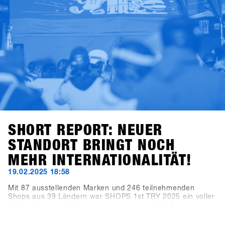
und High-Fives – das entspannteste Business-Meeting des
Jahres darfst du auf keinen Fall verpassen. Wir sehen uns
in Hochfügen!
SHORT REPORT: NEUER
STANDORT BRINGT NOCH
MEHR INTERNATIONALITÄT!
19.02.2025 18:58
Mit 87 ausstellenden Marken und 246 teilnehmenden
Shops aus 39 Ländern war SHOPS 1st TRY 2025 ein voller
Erfolg. Ein neuer Teilnehmerrekord von 1.284 Personen
resultierte in 3.300 Tagesbesucherinnen und -besuchern
(+10,3 % im Vergleich zum Vorjahr). Die Brands