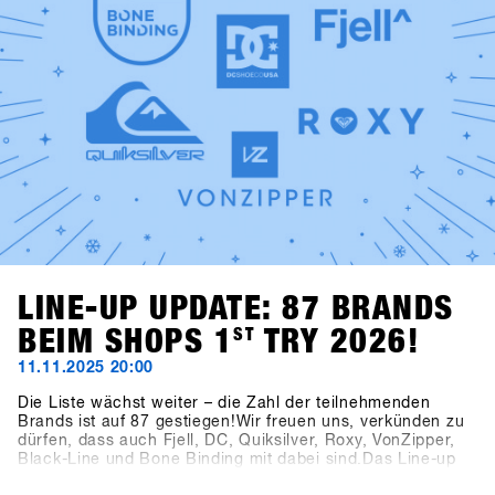
Soul.
LINE-UP UPDATE: 87 BRANDS
BEIM SHOPS 1
ST
TRY 2026!
11.11.2025 20:00
Die Liste wächst weiter – die Zahl der teilnehmenden
Brands ist auf 87 gestiegen!Wir freuen uns, verkünden zu
dürfen, dass auch Fjell, DC, Quiksilver, Roxy, VonZipper,
Black-Line und Bone Binding mit dabei sind.Das Line-up
wird damit noch vielfältiger und spannender – wir freuen