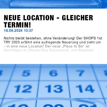
NEUE LOCATION - GLEICHER
TERMIN!
18.06.2024 13:37
Nichts bleibt bestehen, ohne Veränderung! Der SHOPS 1st
TRY 2025 erfährt eine aufregende Neuerung und zieht um
– in eine neue Location! Der neue „Place to Be“ ist
Hochfügen im Zillertal.Das Snowboard- und Skigebiet
Hochfügen ist weltweit für seine Schneesicherheit bekannt
und besonders bei Freeridern beliebt. Die Kombination aus
dem Ort Fügen und dem Gebiet Hochfügen bietet
ungeahnte Möglichkeiten, Europas größtes B2B
Snowboarding Event und On-Snow-Test
weiterzuentwickeln.Merkt euch den Termin vor: Der
Zeitraum bleibt der 19. - 21. Januar 2025. Das finale
Konzept wird Ende Juli an die Marken kommuniziert. Wie
gewohnt gehen die Einladungen an die Shops Ende
Oktober raus!