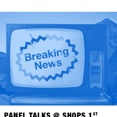
Brands abgestimmt.Zwischen den Runs, den Gesprächen
am Berg, den Panel Talks oder den Highlights wie dem
One-on-One mit Shaun White war die Energie über die drei
Tage hinweg überall zu spüren.Auch abseits des Bergs
ging es weiter: Bei Pub Games im BAWA, DJ-Sets im Kosis
und entspannten After Shred Gatherings fanden die Tage
gemeinsam ihren Abschluss.Insgesamt kamen 1.461
Teilnehmende aus über 30 Ländern zusammen, darunter
265 Shops.Die SHOPS 1st TRY History Gallery zeigt die
Highlights.Vom 17. bis 19. Januar 2027 kehrt SHOPS 1
ST
TRY nach Hochfügen zurück.
PANEL TALKS @ SHOPS 1
ST