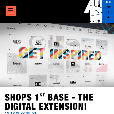
DEU
ENG
IT
f
SHOPS 1
ST
BASE - THE
DIGITAL EXTENSION!
12.12.2022 13:53