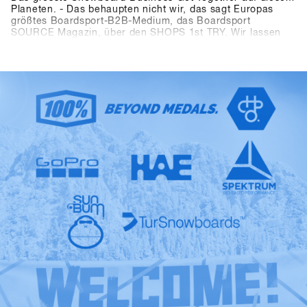
Planeten. - Das behaupten nicht wir, das sagt Europas
größtes Boardsport-B2B-Medium, das Boardsport
SOURCE Magazin, über den SHOPS 1st TRY. Wir lassen
die Fakten sprechen: Beim 13ten SHOPS 1st TRY waren
1177 Teilnehmer aus 30 Länder anwesend. Es standen
5206 Produkte von 85 Marken zum Testen zur Verfügung
und das digitale Event Controlling System CANDY hat
während der dreitägigen Veranstaltung 8390 Testvorgänge
aufgezeichnet. Last but not least haben auch die
Abmessungen der Outdoor Fläche mit 2400 qm und die der
Indoor Area mit 1548 qm alle „Pre-Corona“ Dimensionen
übertroffen. Der SFT ist zurück, „bigger, better and
stronger“ als je zuvor, jetzt eben als „Clearly the biggest
snowboard-business get together anywhere on the planet.