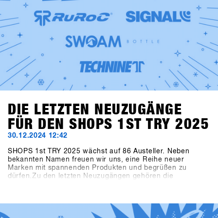
DIE LETZTEN NEUZUGÄNGE
FÜR DEN SHOPS 1ST TRY 2025
30.12.2024 12:42
SHOPS 1st TRY 2025 wächst auf 86 Austeller. Neben
bekannten Namen freuen wir uns, eine Reihe neuer
Marken mit spannenden Produkten und begrüßen zu
dürfen.Zu den letzten Neuzugängen gehören die
Snowboardhersteller Canary Cartel, Signal und Technine.
Neue Bindungen von Bone Binding und nachhaltige
Flaschen von Swoam Bottles, sowie Protection Gear von
ruroc und Handschuhe von Deathgrip ergänzen das
Sortiment.Bald werden alle Produkte online sein, also