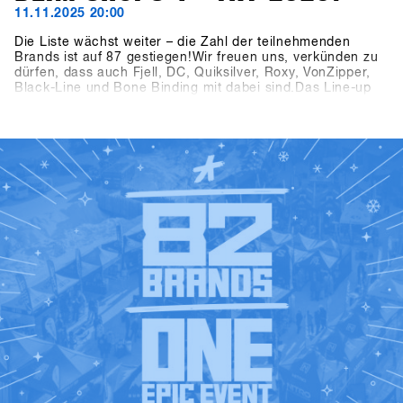
11.11.2025 20:00
Die Liste wächst weiter – die Zahl der teilnehmenden
Brands ist auf 87 gestiegen!Wir freuen uns, verkünden zu
dürfen, dass auch Fjell, DC, Quiksilver, Roxy, VonZipper,
Black-Line und Bone Binding mit dabei sind.Das Line-up
wird damit noch vielfältiger und spannender – wir freuen
uns auf einen starken Mix an Brands beim SHOPS 1
ST
TRY
2026!👉 Alle teilnehmenden Brands findest du jetzt in der
aktuellen Brandlist.