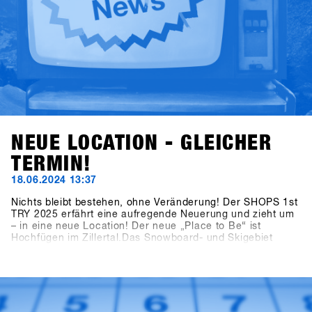
NEUE LOCATION - GLEICHER
TERMIN!
18.06.2024 13:37
Nichts bleibt bestehen, ohne Veränderung! Der SHOPS 1st
TRY 2025 erfährt eine aufregende Neuerung und zieht um
– in eine neue Location! Der neue „Place to Be“ ist
Hochfügen im Zillertal.Das Snowboard- und Skigebiet
Hochfügen ist weltweit für seine Schneesicherheit bekannt
und besonders bei Freeridern beliebt. Die Kombination aus
dem Ort Fügen und dem Gebiet Hochfügen bietet
ungeahnte Möglichkeiten, Europas größtes B2B
Snowboarding Event und On-Snow-Test
weiterzuentwickeln.Merkt euch den Termin vor: Der