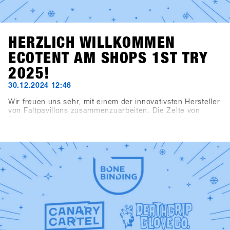
HERZLICH WILLKOMMEN
ECOTENT AM SHOPS 1ST TRY
2025!
30.12.2024 12:46
Wir freuen uns sehr, mit einem der innovativsten Hersteller
von Faltpavillons zusammenzuarbeiten. Die Zelte von
Ecotent lassen sich super schnell aufbauen und
beeindruckenden durch ihre Vielseitigkeit.Das
Registrierungszelt, das Kaffeezelt, der Haupteingang und
der Eingangsbereich zur Indoorarea präsentieren sich im
neuen SHOPS 1st TRY Design.Schau dir unsere neuen
Zelte am SHOPS 1st TRY genauer an!Check out Ecotent
https://www.ecotent-faltpavillons.de