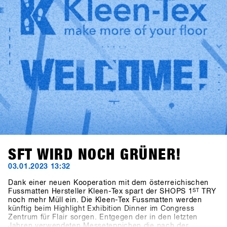
die Kraft gibt jedes Jahr wieder einen drauf zu setzen und
zu versuchen den SHOPS 1st TRY noch ein bisschen
besser zu machen! Wir freuen uns auf euch in 2024 -
SAVE the DATE: 21.-23. Januar 2024
SFT WIRD NOCH GRÜNER!
03.01.2023 13:32
Dank einer neuen Kooperation mit dem österreichischen
Fussmatten Hersteller Kleen-Tex spart der SHOPS 1
ST
TRY
noch mehr Müll ein. Die Kleen-Tex Fussmatten werden
künftig beim Highlight Exhibition Dinner im Congress
Zentrum für Flair sorgen. Entgegen der in den letzten
Jahren verwendeten Messeteppichen die nach der