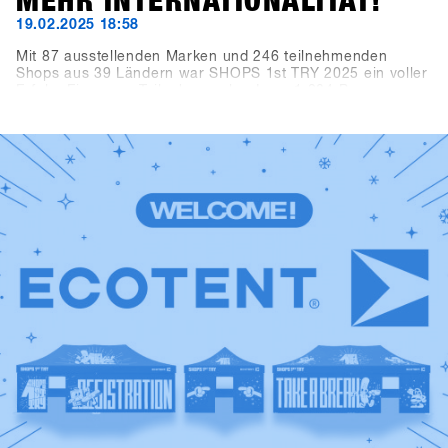
MEHR INTERNATIONALITÄT!
19.02.2025 18:58
Mit 87 ausstellenden Marken und 246 teilnehmenden
Shops aus 39 Ländern war SHOPS 1st TRY 2025 ein voller
Erfolg. Ein neuer Teilnehmerrekord von 1.284 Personen
resultierte in 3.300 Tagesbesucherinnen und -besuchern
(+10,3 % im Vergleich zum Vorjahr). Die Brands
verzeichneten dank des digitalen Verleihsystems CANDY
zusammen mehr als 10.000 Verleihvorgänge. Kurzum:
Hochfügen als neuer Veranstaltungsort bot die perfekten
Bedingungen für das weltweit größte B2B-Event der
Snowboard-Branche.Erlebe die besten Momente von 2025
noch einmal in der SHOPS 1st TRY History Gallery und
freu dich auf 2026!Ein riesiges Dankeschön an alle Shops,
Marken, Medien und Partner, die dieses Event so
besonders gemacht haben!Save the date: Der SHOPS 1st
TRY findet 2026 wieder in Hochfügen statt, und zwar vom
18. bis 20. Januar 2026. Wir freuen uns auf dich!