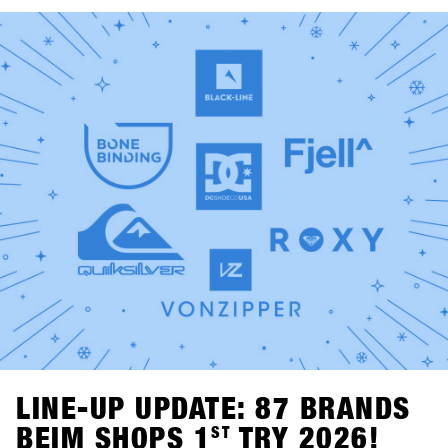
Fügen. Snowboard-Videos, Vinyl-Sets von Shue & Felix
MDS und das Bowling for Boards Turnier sorgen für einen
unterhaltsamen Abend – inklusive der Chance auf starke
Preise.Am Montag ab 21:00 Uhr übernehmen zwei echte
Snowboarding-Legenden die Decks: Fredi Kalbermatten
und Gogo Gossner sind DJ Fredi K & DJock Norris. Im
Kosis Pub (Hotel Kosis, Fügen) geht es auf eine
musikalische Reise durch Old-School Hip-Hop, Funk und
Soul.
LINE-UP UPDATE: 87 BRANDS
BEIM SHOPS 1
ST
TRY 2026!