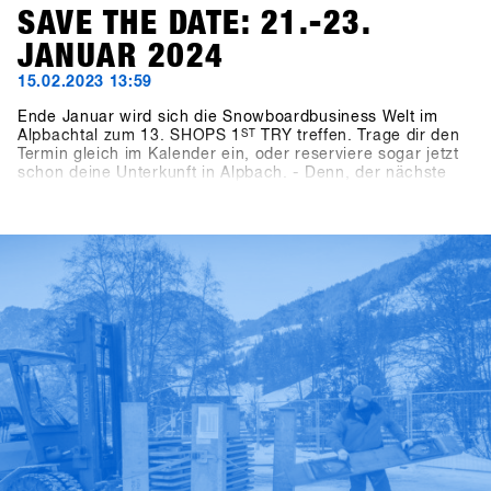
SAVE THE DATE: 21.-23.
JANUAR 2024
15.02.2023 13:59
Ende Januar wird sich die Snowboardbusiness Welt im
Alpbachtal zum 13. SHOPS 1
ST
TRY treffen. Trage dir den
Termin gleich im Kalender ein, oder reserviere sogar jetzt
schon deine Unterkunft in Alpbach. - Denn, der nächste
SHOPS 1
ST
TRY kommt bestimmt und wer als
Snowboardshop etwas auf sich hält, darf diese
Veranstaltung bekanntlich nicht verpassen! Wir freuen uns
auf euch in 2024 - Bis nächstes Jahr im Alpbachtal!