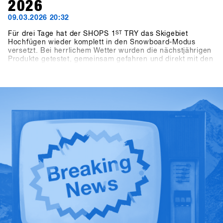
2026
09.03.2026 20:32
Für drei Tage hat der SHOPS 1
ST
TRY das Skigebiet
Hochfügen wieder komplett in den Snowboard-Modus
versetzt. Bei herrlichem Wetter wurden die nächstjährigen
Produkte getestet, gemeinsam gefahren und direkt mit den
Brands abgestimmt.Zwischen den Runs, den Gesprächen
am Berg, den Panel Talks oder den Highlights wie dem
One-on-One mit Shaun White war die Energie über die drei
Tage hinweg überall zu spüren.Auch abseits des Bergs
ging es weiter: Bei Pub Games im BAWA, DJ-Sets im Kosis
und entspannten After Shred Gatherings fanden die Tage
gemeinsam ihren Abschluss.Insgesamt kamen 1.461
Teilnehmende aus über 30 Ländern zusammen, darunter
265 Shops.Die SHOPS 1st TRY History Gallery zeigt die
Highlights.Vom 17. bis 19. Januar 2027 kehrt SHOPS 1
ST
TRY nach Hochfügen zurück.