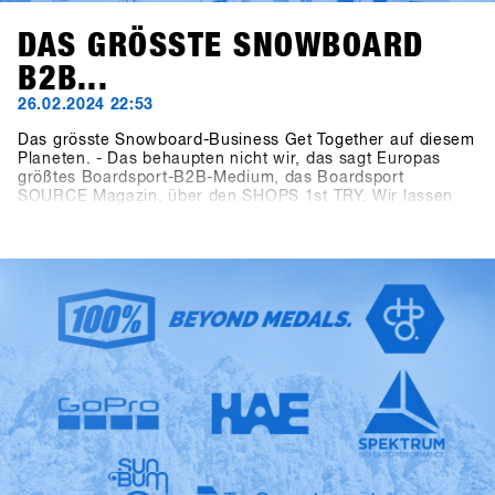
DAS GRÖSSTE SNOWBOARD
B2B...
26.02.2024 22:53
Das grösste Snowboard-Business Get Together auf diesem
Planeten. - Das behaupten nicht wir, das sagt Europas
größtes Boardsport-B2B-Medium, das Boardsport
SOURCE Magazin, über den SHOPS 1st TRY. Wir lassen
die Fakten sprechen: Beim 13ten SHOPS 1st TRY waren
1177 Teilnehmer aus 30 Länder anwesend. Es standen
5206 Produkte von 85 Marken zum Testen zur Verfügung
und das digitale Event Controlling System CANDY hat
während der dreitägigen Veranstaltung 8390 Testvorgänge
aufgezeichnet. Last but not least haben auch die
Abmessungen der Outdoor Fläche mit 2400 qm und die der
Indoor Area mit 1548 qm alle „Pre-Corona“ Dimensionen
übertroffen. Der SFT ist zurück, „bigger, better and
stronger“ als je zuvor, jetzt eben als „Clearly the biggest
snowboard-business get together anywhere on the planet.