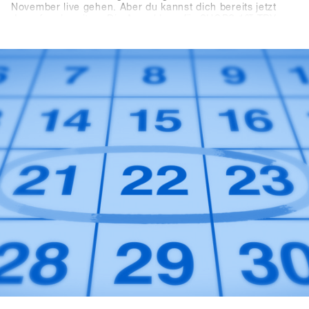
November live gehen. Aber du kannst dich bereits jetzt
darauf vorbereiten: Die Anmeldung für SHOPS 1
ST
TRY
2024 erfolgt nicht mehr wie gewohnt über diese Website,
sondern über die neue Plattform SHOPS-1st-BASE.com.
Falls du noch keinen Account auf der BASE für deinen
Shop hast, wird es höchste Zeit. Du kannst bereits jetzt
kostenlos deinen Shop-Account erstellen. Ab dem 1.
November kannst du dich dann bequem einloggen, ein
paar Klicks tätigen, und schon bist du für das SHOPS 1
ST
TRY 2024 registriert.Mit 76 teilnehmenden Marken freuen
wir uns auf dein Kommen!