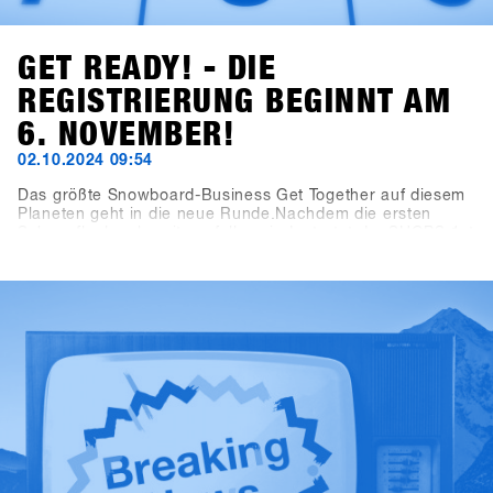
GET READY! - DIE
REGISTRIERUNG BEGINNT AM
6. NOVEMBER!
02.10.2024 09:54
Das größte Snowboard-Business Get Together auf diesem
Planeten geht in die neue Runde.Nachdem die ersten
Schneeflocken bereits gefallen sind, startet der SHOPS 1st
TRY mit einer frischen Website in die neue Saison! Auf
shops-1st-try.com findest du ab sofort alle wichtigen
Informationen rund um Anreise, Programm und
Location.Die Registrierung startet am 6. November über
die SHOPS 1st BASE.Melde deinen Shop frühzeitig an und
sichere dir bis zum 6. Dezember das exklusive Early-Bird-
Angebot. Sei dabei und teste vom 19. bis zum 21. Januar
die neuesten Produkte der über 80 Aussteller!