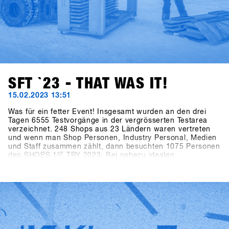
SFT `23 - THAT WAS IT!
15.02.2023 13:51
Was für ein fetter Event! Insgesamt wurden an den drei
Tagen 6555 Testvorgänge in der vergrösserten Testarea
verzeichnet. 248 Shops aus 23 Ländern waren vertreten
und wenn man Shop Personen, Industry Personal, Medien
und Staff zusammen zählt, dann besuchten 1075 Personen
den SHOPS 1
ST
TRY 2023. Bei nahezu idealen
Schneebedingungen, in letzter Minute gab es 40cm
Neuschnee am Berg, und perfekten Pistenbedingungen
herrschte ausgelassene Stimmung unter allen
Teilnehmern. Nach zwei Jahren Zwangspause konnte der
weltweit grösste Snowboarding b2b Event wieder
stattfinden und dementsprechend gross war die
Wiedersehensfreude unter allen Teilnehmern. Diese
Energie ist es, was den Event so speziell macht und uns