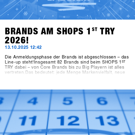
BRANDS AM SHOPS 1
ST
TRY
2026!
13.10.2025 12:42
Die Anmeldungsphase der Brands ist abgeschlossen – das
Line-up steht!Insgesamt 82 Brands sind beim SHOPS 1
ST
TRY dabei – von Core Brands bis zu Big Playern ist alles
vertreten.Das bedeutet: jede Menge Markenvielfalt, neue
Ideen und frische Impulse für die kommende Saison.👉
Alle teilnehmenden Brands findest du jetzt in der aktuellen
Brandlist.