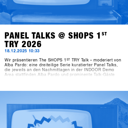
PANEL TALKS @ SHOPS 1
ST
TRY 2026
18.12.2025 10:33
Wir präsentieren The SHOPS 1
ST
TRY Talk – moderiert von
Alba Pardo: eine dreiteilige Serie kuratierter Panel Talks,
die jeweils an den Nachmittagen in der INDOOR Demo
Area stattfinden.Alba Pardo und prominente Talk-Gäste
widmen sich Themen, die das Snowboarden heute und in
Zukunft prägen. Am Sonntag geht es um Frauen als
Wachstumstreiber – nicht als Nebenprojekt und die Rolle
von Frauen als echten Motor für Wachstum innerhalb der
Industrie. Der Montag rückt Wettbewerbsformate in den
Mittelpunkt und geht der Frage nach, wie unterschiedliche
Contests Konsumenten, Kultur und die Zukunft des
Snowboardens beeinflussen. Am Dienstag richtet sich der
Blick auf Medien und Storytelling: Wer erzählt heute die
Geschichten des Snowboardens – und warum ist das für