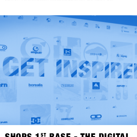
Veranstaltung weggeworfen werden mussten können die
neuen Kleen-Tex Fussmatten jedes Jahr wieder benutzt
werden. Somit ist der SHOPS 1
ST
TRY, der dank mehrfach
verwendbaren Messestände, Green Caterings,
funktionierenden Mülltrennsystem und der eigenen
„Becher-Waschanlage“ im Aussenbereich ohnehin schon
die Richtlinien für das österreichische „Green Meeting“
Zertifikat erfüllt einer der umweltfreundlichsten Messen der
Sportartikel Branche.
ST