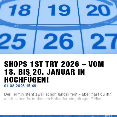
SHOPS 1ST TRY 2026 – VOM
18. BIS 20. JANUAR IN
HOCHFÜGEN!
01.08.2025 15:48
Der Termin steht zwar schon länger fest – aber hast du ihn
auch schon fix in deinem Kalender eingetragen? Hier
nochmal zum Mitschreiben, inklusive aller wichtigen
Deadlines: Der nächste SHOPS 1st TRY findet vom 18. bis
20. Januar 2026 in Hochfügen im Zillertal statt.
Buchungsschluss für ausstellende Brands ist der 19.