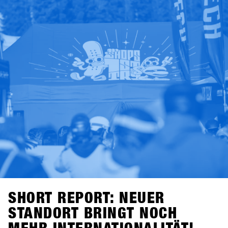
September 2025, die Registrierung für Shops öffnet am 7.
November 2025.Unser Tipp für alle Shops: Meldet euch
innerhalb der ersten drei Wochen an – dann profitiert ihr
vom Early Bird Package mit 2×2-Tages-Lifttickets und
Getränkevouchers für zwei Crewmitglieder eures Shops.
Gültig für alle Anmeldungen bis spätestens 28. November
2025.Good Times mit Shredden, Checken, Fachsimpeln
und High-Fives – das entspannteste Business-Meeting des
Jahres darfst du auf keinen Fall verpassen. Wir sehen uns
in Hochfügen!
SHORT REPORT: NEUER
STANDORT BRINGT NOCH