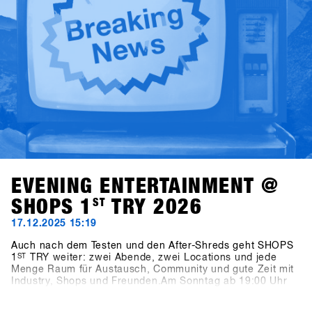
das Business relevant?Klar und fokussiert moderiert von
Alba Pardo liefern die Talks echte Insights, offene
Diskussionen und Perspektiven, die die Snowboarding-
Industrie und den Handel bewegen.
EVENING ENTERTAINMENT @
SHOPS 1
ST
TRY 2026
17.12.2025 15:19
Auch nach dem Testen und den After-Shreds geht SHOPS
1
ST
TRY weiter: zwei Abende, zwei Locations und jede
Menge Raum für Austausch, Community und gute Zeit mit
Industry, Shops und Freunden.Am Sonntag ab 19:00 Uhr
trifft man sich bei Pub Games, Videos & Vinyls in der neue
SFT Location Bawa Music Sports & Entertainment Bar in