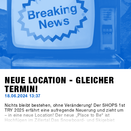
NEUE LOCATION - GLEICHER
TERMIN!
18.06.2024 13:37
Nichts bleibt bestehen, ohne Veränderung! Der SHOPS 1st
TRY 2025 erfährt eine aufregende Neuerung und zieht um
– in eine neue Location! Der neue „Place to Be“ ist
Hochfügen im Zillertal.Das Snowboard- und Skigebiet
Hochfügen ist weltweit für seine Schneesicherheit bekannt
und besonders bei Freeridern beliebt. Die Kombination aus