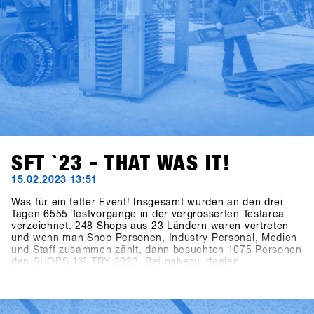
SFT `23 - THAT WAS IT!
15.02.2023 13:51
Was für ein fetter Event! Insgesamt wurden an den drei
Tagen 6555 Testvorgänge in der vergrösserten Testarea
verzeichnet. 248 Shops aus 23 Ländern waren vertreten
und wenn man Shop Personen, Industry Personal, Medien
und Staff zusammen zählt, dann besuchten 1075 Personen
den SHOPS 1
ST
TRY 2023. Bei nahezu idealen
Schneebedingungen, in letzter Minute gab es 40cm
Neuschnee am Berg, und perfekten Pistenbedingungen
herrschte ausgelassene Stimmung unter allen
Teilnehmern. Nach zwei Jahren Zwangspause konnte der