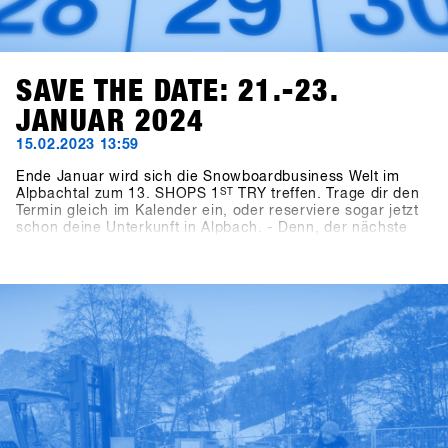
SAVE THE DATE: 21.-23.
JANUAR 2024
15.02.2023 13:59
Ende Januar wird sich die Snowboardbusiness Welt im
Alpbachtal zum 13. SHOPS 1
ST
TRY treffen. Trage dir den
Termin gleich im Kalender ein, oder reserviere sogar jetzt
schon deine Unterkunft in Alpbach. - Denn, der nächste
SHOPS 1
ST
TRY kommt bestimmt und wer als
Snowboardshop etwas auf sich hält, darf diese
Veranstaltung bekanntlich nicht verpassen! Wir freuen uns
auf euch in 2024 - Bis nächstes Jahr im Alpbachtal!