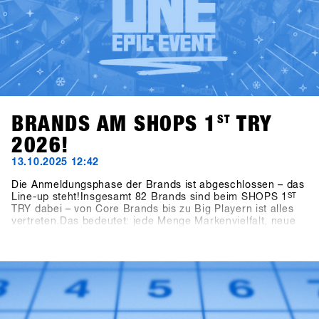
BRANDS AM SHOPS 1
ST
TRY
2026!
13.10.2025 12:42
Die Anmeldungsphase der Brands ist abgeschlossen – das
Line-up steht!Insgesamt 82 Brands sind beim SHOPS 1
ST
TRY dabei – von Core Brands bis zu Big Playern ist alles
vertreten.Das bedeutet: jede Menge Markenvielfalt, neue
Ideen und frische Impulse für die kommende Saison.👉
Alle teilnehmenden Brands findest du jetzt in der aktuellen
Brandlist.