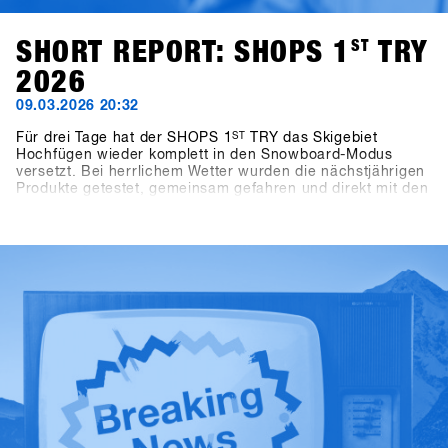
SHORT REPORT: SHOPS 1
ST
TRY
2026
09.03.2026 20:32
Für drei Tage hat der SHOPS 1
ST
TRY das Skigebiet
Hochfügen wieder komplett in den Snowboard-Modus
versetzt. Bei herrlichem Wetter wurden die nächstjährigen
Produkte getestet, gemeinsam gefahren und direkt mit den
Brands abgestimmt.Zwischen den Runs, den Gesprächen
am Berg, den Panel Talks oder den Highlights wie dem
One-on-One mit Shaun White war die Energie über die drei
Tage hinweg überall zu spüren.Auch abseits des Bergs
ging es weiter: Bei Pub Games im BAWA, DJ-Sets im Kosis
und entspannten After Shred Gatherings fanden die Tage
gemeinsam ihren Abschluss.Insgesamt kamen 1.461
Teilnehmende aus über 30 Ländern zusammen, darunter
265 Shops.Die SHOPS 1st TRY History Gallery zeigt die
Highlights.Vom 17. bis 19. Januar 2027 kehrt SHOPS 1
ST
TRY nach Hochfügen zurück.