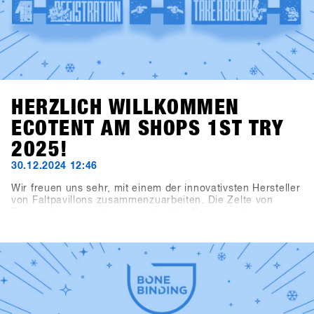
HERZLICH WILLKOMMEN
ECOTENT AM SHOPS 1ST TRY
2025!
30.12.2024 12:46
Wir freuen uns sehr, mit einem der innovativsten Hersteller
von Faltpavillons zusammenzuarbeiten. Die Zelte von
Ecotent lassen sich super schnell aufbauen und
beeindruckenden durch ihre Vielseitigkeit.Das
Registrierungszelt, das Kaffeezelt, der Haupteingang und
der Eingangsbereich zur Indoorarea präsentieren sich im
neuen SHOPS 1st TRY Design.Schau dir unsere neuen
Zelte am SHOPS 1st TRY genauer an!Check out Ecotent
https://www.ecotent-faltpavillons.de