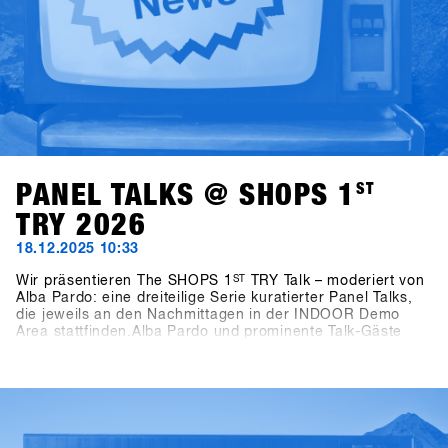
PANEL TALKS @ SHOPS 1
ST
TRY 2026
18.12.2025 10:33
Wir präsentieren The SHOPS 1
ST
TRY Talk – moderiert von
Alba Pardo: eine dreiteilige Serie kuratierter Panel Talks,
die jeweils an den Nachmittagen in der INDOOR Demo
Area stattfinden.Alba Pardo und prominente Talk-Gäste
widmen sich Themen, die das Snowboarden heute und in
Zukunft prägen. Am Sonntag geht es um Frauen als
Wachstumstreiber – nicht als Nebenprojekt und die Rolle
von Frauen als echten Motor für Wachstum innerhalb der
Industrie. Der Montag rückt Wettbewerbsformate in den
Mittelpunkt und geht der Frage nach, wie unterschiedliche