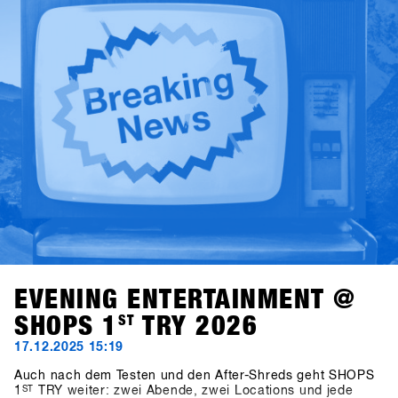
Contests Konsumenten, Kultur und die Zukunft des
Snowboardens beeinflussen. Am Dienstag richtet sich der
Blick auf Medien und Storytelling: Wer erzählt heute die
Geschichten des Snowboardens – und warum ist das für
das Business relevant?Klar und fokussiert moderiert von
Alba Pardo liefern die Talks echte Insights, offene
Diskussionen und Perspektiven, die die Snowboarding-
Industrie und den Handel bewegen.
EVENING ENTERTAINMENT @
SHOPS 1
ST
TRY 2026
17.12.2025 15:19
Auch nach dem Testen und den After-Shreds geht SHOPS
1
ST
TRY weiter: zwei Abende, zwei Locations und jede