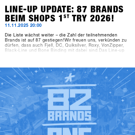
LINE-UP UPDATE: 87 BRANDS
BEIM SHOPS 1
ST
TRY 2026!
11.11.2025 20:00
Die Liste wächst weiter – die Zahl der teilnehmenden
Brands ist auf 87 gestiegen!Wir freuen uns, verkünden zu
dürfen, dass auch Fjell, DC, Quiksilver, Roxy, VonZipper,
Black-Line und Bone Binding mit dabei sind.Das Line-up
wird damit noch vielfältiger und spannender – wir freuen
uns auf einen starken Mix an Brands beim SHOPS 1
ST
TRY
2026!👉 Alle teilnehmenden Brands findest du jetzt in der
aktuellen Brandlist.