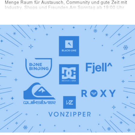
Menge Raum für Austausch, Community und gute Zeit mit
Industry, Shops und Freunden.Am Sonntag ab 19:00 Uhr
trifft man sich bei Pub Games, Videos & Vinyls in der neue
SFT Location Bawa Music Sports & Entertainment Bar in
Fügen. Snowboard-Videos, Vinyl-Sets von Shue & Felix
MDS und das Bowling for Boards Turnier sorgen für einen
unterhaltsamen Abend – inklusive der Chance auf starke
Preise.Am Montag ab 21:00 Uhr übernehmen zwei echte
Snowboarding-Legenden die Decks: Fredi Kalbermatten
und Gogo Gossner sind DJ Fredi K & DJock Norris. Im
Kosis Pub (Hotel Kosis, Fügen) geht es auf eine
musikalische Reise durch Old-School Hip-Hop, Funk und
Soul.