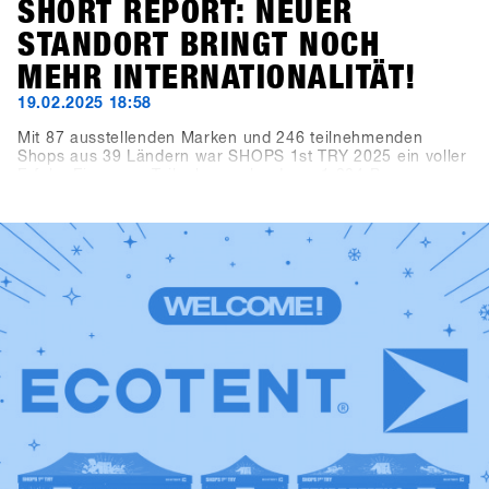
SHORT REPORT: NEUER
STANDORT BRINGT NOCH
MEHR INTERNATIONALITÄT!
19.02.2025 18:58
Mit 87 ausstellenden Marken und 246 teilnehmenden
Shops aus 39 Ländern war SHOPS 1st TRY 2025 ein voller
Erfolg. Ein neuer Teilnehmerrekord von 1.284 Personen
resultierte in 3.300 Tagesbesucherinnen und -besuchern
(+10,3 % im Vergleich zum Vorjahr). Die Brands
verzeichneten dank des digitalen Verleihsystems CANDY
zusammen mehr als 10.000 Verleihvorgänge. Kurzum:
Hochfügen als neuer Veranstaltungsort bot die perfekten
Bedingungen für das weltweit größte B2B-Event der
Snowboard-Branche.Erlebe die besten Momente von 2025
noch einmal in der SHOPS 1st TRY History Gallery und
freu dich auf 2026!Ein riesiges Dankeschön an alle Shops,
Marken, Medien und Partner, die dieses Event so
besonders gemacht haben!Save the date: Der SHOPS 1st
TRY findet 2026 wieder in Hochfügen statt, und zwar vom
18. bis 20. Januar 2026. Wir freuen uns auf dich!