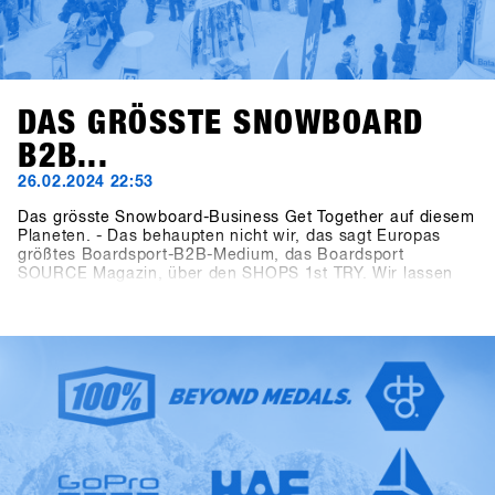
DAS GRÖSSTE SNOWBOARD
B2B...
26.02.2024 22:53
Das grösste Snowboard-Business Get Together auf diesem
Planeten. - Das behaupten nicht wir, das sagt Europas
größtes Boardsport-B2B-Medium, das Boardsport
SOURCE Magazin, über den SHOPS 1st TRY. Wir lassen
die Fakten sprechen: Beim 13ten SHOPS 1st TRY waren
1177 Teilnehmer aus 30 Länder anwesend. Es standen
5206 Produkte von 85 Marken zum Testen zur Verfügung
und das digitale Event Controlling System CANDY hat
während der dreitägigen Veranstaltung 8390 Testvorgänge
aufgezeichnet. Last but not least haben auch die
Abmessungen der Outdoor Fläche mit 2400 qm und die der
Indoor Area mit 1548 qm alle „Pre-Corona“ Dimensionen
übertroffen. Der SFT ist zurück, „bigger, better and
stronger“ als je zuvor, jetzt eben als „Clearly the biggest
snowboard-business get together anywhere on the planet.