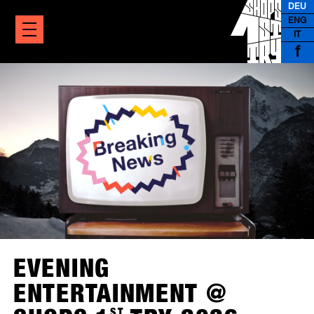
DEU
ENG
IT
f
EVENING
ENTERTAINMENT @
ST