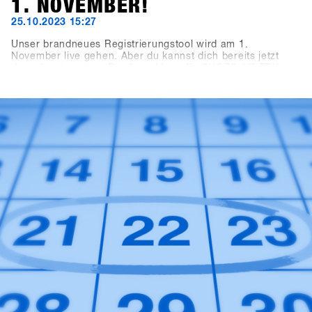
1. NOVEMBER!
25.10.2023 15:27
Unser brandneues Registrierungstool wird am 1.
November live gehen. Aber du kannst dich bereits jetzt
darauf vorbereiten: Die Anmeldung für SHOPS 1
ST
TRY
2024 erfolgt nicht mehr wie gewohnt über diese Website,
sondern über die neue Plattform SHOPS-1st-BASE.com.
Falls du noch keinen Account auf der BASE für deinen
Shop hast, wird es höchste Zeit. Du kannst bereits jetzt
kostenlos deinen Shop-Account erstellen. Ab dem 1.
November kannst du dich dann bequem einloggen, ein
paar Klicks tätigen, und schon bist du für das SHOPS 1
ST
TRY 2024 registriert.Mit 76 teilnehmenden Marken freuen
wir uns auf dein Kommen!