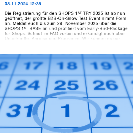
08.11.2024 12:35
Die Registrierung für den SHOPS 1
ST
TRY 2025 ist ab nun
geöffnet, der größte B2B-On-Snow Test Event nimmt Form
an. Meldet euch bis zum 28. November 2025 über die
SHOPS 1
ST
BASE an und profitiert vom Early-Bird-Package
für Shops. Schaut im FAQ vorbei und erkundigt euch über
Unterkünfte, Anreise und Programm. Wir können es gar
nicht abwarten die neusten Produkte und Trends von über
80 mit euch in Hochfügen zu testen.