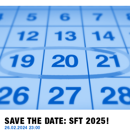
dem Ort Fügen und dem Gebiet Hochfügen bietet
ungeahnte Möglichkeiten, Europas größtes B2B
Snowboarding Event und On-Snow-Test
weiterzuentwickeln.Merkt euch den Termin vor: Der
Zeitraum bleibt der 19. - 21. Januar 2025. Das finale
Konzept wird Ende Juli an die Marken kommuniziert. Wie
gewohnt gehen die Einladungen an die Shops Ende
Oktober raus!
SAVE THE DATE: SFT 2025!
26.02.2024 23:00