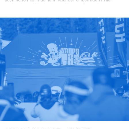
auch schon fix in deinem Kalender eingetragen? Hier
nochmal zum Mitschreiben, inklusive aller wichtigen
Deadlines: Der nächste SHOPS 1st TRY findet vom 18. bis
20. Januar 2026 in Hochfügen im Zillertal statt.
Buchungsschluss für ausstellende Brands ist der 19.
September 2025, die Registrierung für Shops öffnet am 7.
November 2025.Unser Tipp für alle Shops: Meldet euch
innerhalb der ersten drei Wochen an – dann profitiert ihr
vom Early Bird Package mit 2×2-Tages-Lifttickets und
Getränkevouchers für zwei Crewmitglieder eures Shops.
Gültig für alle Anmeldungen bis spätestens 28. November
2025.Good Times mit Shredden, Checken, Fachsimpeln
und High-Fives – das entspannteste Business-Meeting des
Jahres darfst du auf keinen Fall verpassen. Wir sehen uns
in Hochfügen!