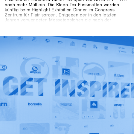
Fussmatten Hersteller Kleen-Tex spart der SHOPS 1
TRY
noch mehr Müll ein. Die Kleen-Tex Fussmatten werden
künftig beim Highlight Exhibition Dinner im Congress
Zentrum für Flair sorgen. Entgegen der in den letzten
Jahren verwendeten Messeteppichen die nach der
Veranstaltung weggeworfen werden mussten können die
neuen Kleen-Tex Fussmatten jedes Jahr wieder benutzt
werden. Somit ist der SHOPS 1
ST
TRY, der dank mehrfach
verwendbaren Messestände, Green Caterings,
funktionierenden Mülltrennsystem und der eigenen
„Becher-Waschanlage“ im Aussenbereich ohnehin schon
die Richtlinien für das österreichische „Green Meeting“
Zertifikat erfüllt einer der umweltfreundlichsten Messen der
Sportartikel Branche.