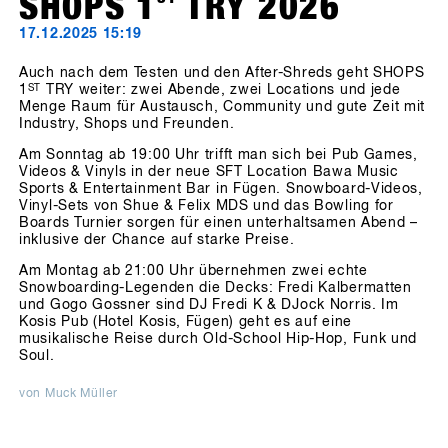
SHOPS 1
TRY 2026
17.12.2025 15:19
Auch nach dem Testen und den After-Shreds geht SHOPS
1
ST
TRY weiter: zwei Abende, zwei Locations und jede
Menge Raum für Austausch, Community und gute Zeit mit
Industry, Shops und Freunden.
Am Sonntag ab 19:00 Uhr trifft man sich bei Pub Games,
Videos & Vinyls in der neue SFT Location Bawa Music
Sports & Entertainment Bar in Fügen. Snowboard-Videos,
Vinyl-Sets von Shue & Felix MDS und das Bowling for
Boards Turnier sorgen für einen unterhaltsamen Abend –
inklusive der Chance auf starke Preise.
Am Montag ab 21:00 Uhr übernehmen zwei echte
Snowboarding-Legenden die Decks: Fredi Kalbermatten
und Gogo Gossner sind DJ Fredi K & DJock Norris. Im
Kosis Pub (Hotel Kosis, Fügen) geht es auf eine
musikalische Reise durch Old-School Hip-Hop, Funk und
Soul.
von Muck Müller