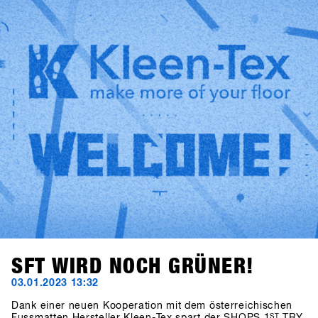
weltweit grösste Snowboarding b2b Event wieder
stattfinden und dementsprechend gross war die
Wiedersehensfreude unter allen Teilnehmern. Diese
Energie ist es, was den Event so speziell macht und uns
die Kraft gibt jedes Jahr wieder einen drauf zu setzen und
zu versuchen den SHOPS 1st TRY noch ein bisschen
besser zu machen! Wir freuen uns auf euch in 2024 -
SAVE the DATE: 21.-23. Januar 2024
SFT WIRD NOCH GRÜNER!
03.01.2023 13:32
Dank einer neuen Kooperation mit dem österreichischen
ST