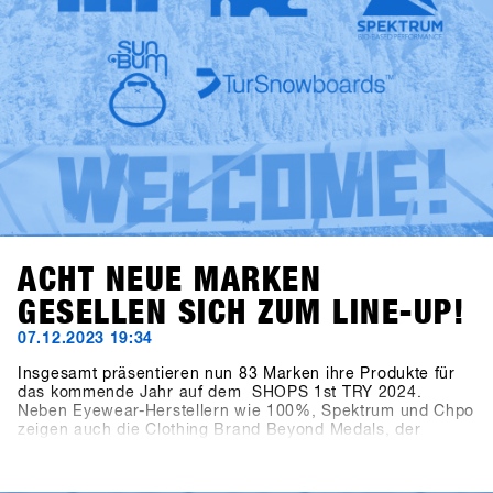
ACHT NEUE MARKEN
GESELLEN SICH ZUM LINE-UP!
07.12.2023 19:34
Insgesamt präsentieren nun 83 Marken ihre Produkte für
das kommende Jahr auf dem SHOPS 1st TRY 2024.
Neben Eyewear-Herstellern wie 100%, Spektrum und Chpo
zeigen auch die Clothing Brand Beyond Medals, der
renommierte EgoCam-Hersteller GoPro, die Accessoire-
Marke HAE (ehemals Hä?) und die Sonnencreme-Marke
Sun Bum ihre Kollektionen. Ebenfalls aufregend ist die