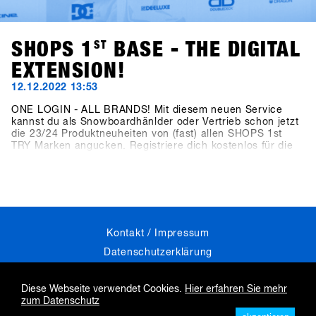
SHOPS 1
ST
BASE - THE DIGITAL
EXTENSION!
12.12.2022 13:53
ONE LOGIN - ALL BRANDS! Mit diesem neuen Service
kannst du als Snowboardhänlder oder Vertrieb schon jetzt
die 23/24 Produktneuheiten von (fast) allen SHOPS 1st
TRY Marken angucken. Registriere dich kostenlos für die
neue Plattform! Wir empfehlen dir direkt auf www.shops-
1st-base.com zu gehen um dich optimal für den
kommenden 1st TRY vorzubereiten.
Skip
Kontakt / Impressum
navigation
Datenschutzerklärung
Industrie Jobs
Diese Webseite verwendet Cookies.
Hier erfahren Sie mehr
zum Datenschutz
by: