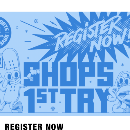
Snowboardhersteller Canary Cartel, Signal und Technine.
Neue Bindungen von Bone Binding und nachhaltige
Flaschen von Swoam Bottles, sowie Protection Gear von
ruroc und Handschuhe von Deathgrip ergänzen das
Sortiment.Bald werden alle Produkte online sein, also
melde dich auf SHOPS 1st BASE an, und check die neuen
Produkte bereits vor dem SHOPS 1st TRY aus!
REGISTER NOW