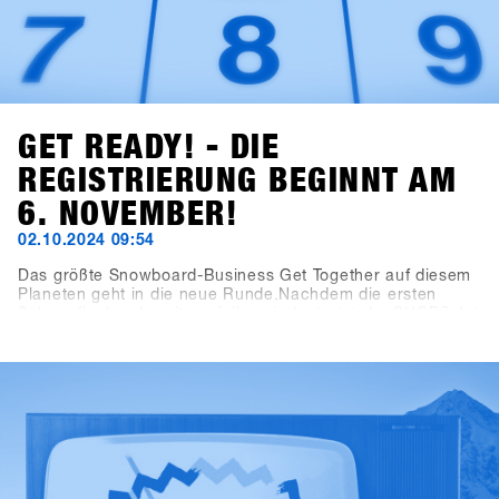
GET READY! - DIE
REGISTRIERUNG BEGINNT AM
6. NOVEMBER!
02.10.2024 09:54
Das größte Snowboard-Business Get Together auf diesem
Planeten geht in die neue Runde.Nachdem die ersten
Schneeflocken bereits gefallen sind, startet der SHOPS 1st
TRY mit einer frischen Website in die neue Saison! Auf
shops-1st-try.com findest du ab sofort alle wichtigen
Informationen rund um Anreise, Programm und
Location.Die Registrierung startet am 6. November über
die SHOPS 1st BASE.Melde deinen Shop frühzeitig an und
sichere dir bis zum 6. Dezember das exklusive Early-Bird-
Angebot. Sei dabei und teste vom 19. bis zum 21. Januar
die neuesten Produkte der über 80 Aussteller!