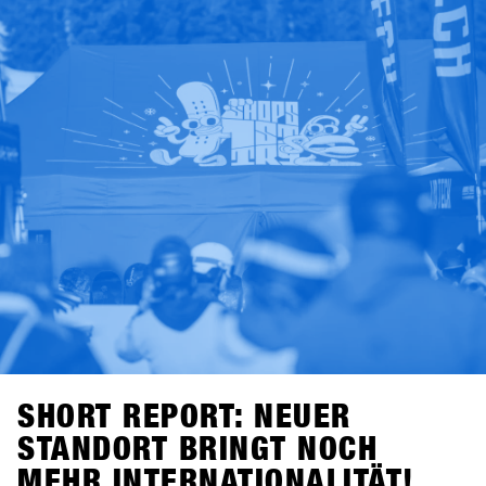
September 2025, die Registrierung für Shops öffnet am 7.
November 2025.Unser Tipp für alle Shops: Meldet euch
innerhalb der ersten drei Wochen an – dann profitiert ihr
vom Early Bird Package mit 2×2-Tages-Lifttickets und
Getränkevouchers für zwei Crewmitglieder eures Shops.
Gültig für alle Anmeldungen bis spätestens 28. November
2025.Good Times mit Shredden, Checken, Fachsimpeln
und High-Fives – das entspannteste Business-Meeting des
Jahres darfst du auf keinen Fall verpassen. Wir sehen uns
in Hochfügen!
SHORT REPORT: NEUER
STANDORT BRINGT NOCH
MEHR INTERNATIONALITÄT!