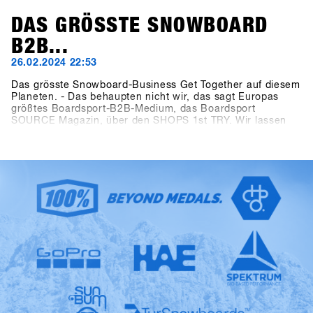
DAS GRÖSSTE SNOWBOARD
B2B...
26.02.2024 22:53
Das grösste Snowboard-Business Get Together auf diesem
Planeten. - Das behaupten nicht wir, das sagt Europas
größtes Boardsport-B2B-Medium, das Boardsport
SOURCE Magazin, über den SHOPS 1st TRY. Wir lassen
die Fakten sprechen: Beim 13ten SHOPS 1st TRY waren
1177 Teilnehmer aus 30 Länder anwesend. Es standen
5206 Produkte von 85 Marken zum Testen zur Verfügung
und das digitale Event Controlling System CANDY hat
während der dreitägigen Veranstaltung 8390 Testvorgänge
aufgezeichnet. Last but not least haben auch die
Abmessungen der Outdoor Fläche mit 2400 qm und die der
Indoor Area mit 1548 qm alle „Pre-Corona“ Dimensionen
übertroffen. Der SFT ist zurück, „bigger, better and
stronger“ als je zuvor, jetzt eben als „Clearly the biggest
snowboard-business get together anywhere on the planet.