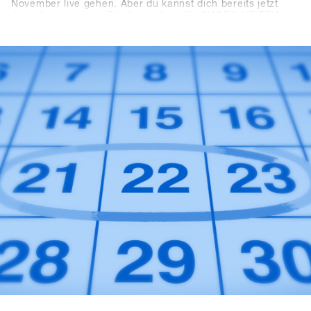
November live gehen. Aber du kannst dich bereits jetzt
darauf vorbereiten: Die Anmeldung für SHOPS 1
ST
TRY
2024 erfolgt nicht mehr wie gewohnt über diese Website,
sondern über die neue Plattform SHOPS-1st-BASE.com.
Falls du noch keinen Account auf der BASE für deinen
Shop hast, wird es höchste Zeit. Du kannst bereits jetzt
kostenlos deinen Shop-Account erstellen. Ab dem 1.
November kannst du dich dann bequem einloggen, ein
paar Klicks tätigen, und schon bist du für das SHOPS 1
ST
TRY 2024 registriert.Mit 76 teilnehmenden Marken freuen
wir uns auf dein Kommen!