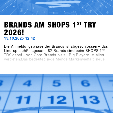
BRANDS AM SHOPS 1
ST
TRY
2026!
13.10.2025 12:42
Die Anmeldungsphase der Brands ist abgeschlossen – das
Line-up steht!Insgesamt 82 Brands sind beim SHOPS 1
ST
TRY dabei – von Core Brands bis zu Big Playern ist alles
vertreten.Das bedeutet: jede Menge Markenvielfalt, neue
Ideen und frische Impulse für die kommende Saison.👉
Alle teilnehmenden Brands findest du jetzt in der aktuellen
Brandlist.