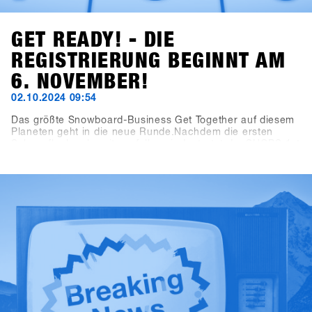
GET READY! - DIE
REGISTRIERUNG BEGINNT AM
6. NOVEMBER!
02.10.2024 09:54
Das größte Snowboard-Business Get Together auf diesem
Planeten geht in die neue Runde.Nachdem die ersten
Schneeflocken bereits gefallen sind, startet der SHOPS 1st
TRY mit einer frischen Website in die neue Saison! Auf
shops-1st-try.com findest du ab sofort alle wichtigen
Informationen rund um Anreise, Programm und
Location.Die Registrierung startet am 6. November über
die SHOPS 1st BASE.Melde deinen Shop frühzeitig an und
sichere dir bis zum 6. Dezember das exklusive Early-Bird-
Angebot. Sei dabei und teste vom 19. bis zum 21. Januar
die neuesten Produkte der über 80 Aussteller!