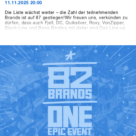
11.11.2025 20:00
Die Liste wächst weiter – die Zahl der teilnehmenden
Brands ist auf 87 gestiegen!Wir freuen uns, verkünden zu
dürfen, dass auch Fjell, DC, Quiksilver, Roxy, VonZipper,
Black-Line und Bone Binding mit dabei sind.Das Line-up
wird damit noch vielfältiger und spannender – wir freuen
uns auf einen starken Mix an Brands beim SHOPS 1
ST
TRY
2026!👉 Alle teilnehmenden Brands findest du jetzt in der
aktuellen Brandlist.