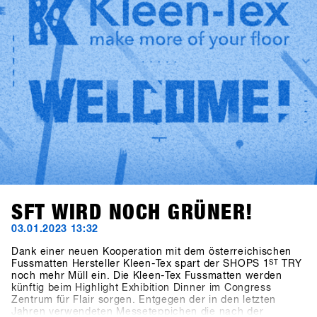
die Kraft gibt jedes Jahr wieder einen drauf zu setzen und
zu versuchen den SHOPS 1st TRY noch ein bisschen
besser zu machen! Wir freuen uns auf euch in 2024 -
SAVE the DATE: 21.-23. Januar 2024
SFT WIRD NOCH GRÜNER!
03.01.2023 13:32
Dank einer neuen Kooperation mit dem österreichischen
Fussmatten Hersteller Kleen-Tex spart der SHOPS 1
ST
TRY
noch mehr Müll ein. Die Kleen-Tex Fussmatten werden
künftig beim Highlight Exhibition Dinner im Congress
Zentrum für Flair sorgen. Entgegen der in den letzten
Jahren verwendeten Messeteppichen die nach der