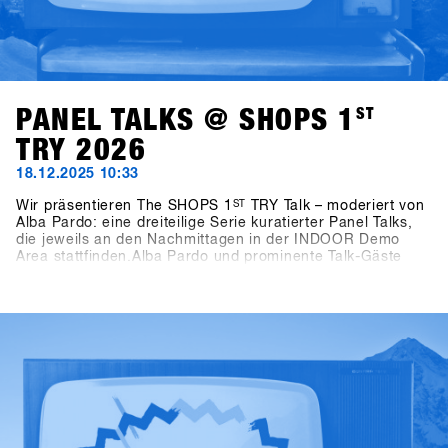
PANEL TALKS @ SHOPS 1
ST
TRY 2026
18.12.2025 10:33
Wir präsentieren The SHOPS 1
ST
TRY Talk – moderiert von
Alba Pardo: eine dreiteilige Serie kuratierter Panel Talks,
die jeweils an den Nachmittagen in der INDOOR Demo
Area stattfinden.Alba Pardo und prominente Talk-Gäste
widmen sich Themen, die das Snowboarden heute und in
Zukunft prägen. Am Sonntag geht es um Frauen als
Wachstumstreiber – nicht als Nebenprojekt und die Rolle
von Frauen als echten Motor für Wachstum innerhalb der
Industrie. Der Montag rückt Wettbewerbsformate in den
Mittelpunkt und geht der Frage nach, wie unterschiedliche
Contests Konsumenten, Kultur und die Zukunft des
Snowboardens beeinflussen. Am Dienstag richtet sich der
Blick auf Medien und Storytelling: Wer erzählt heute die
Geschichten des Snowboardens – und warum ist das für
das Business relevant?Klar und fokussiert moderiert von