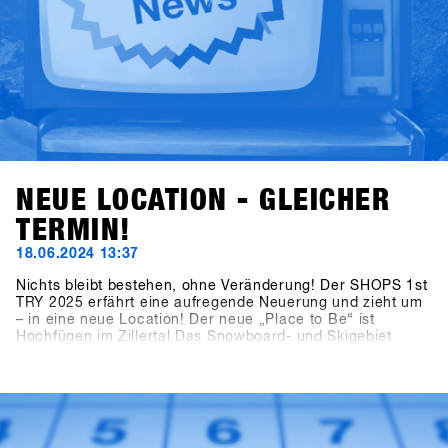
NEUE LOCATION - GLEICHER
TERMIN!
18.06.2024 13:37
Nichts bleibt bestehen, ohne Veränderung! Der SHOPS 1st
TRY 2025 erfährt eine aufregende Neuerung und zieht um
– in eine neue Location! Der neue „Place to Be“ ist
Hochfügen im Zillertal.Das Snowboard- und Skigebiet
Hochfügen ist weltweit für seine Schneesicherheit bekannt
und besonders bei Freeridern beliebt. Die Kombination aus
dem Ort Fügen und dem Gebiet Hochfügen bietet
ungeahnte Möglichkeiten, Europas größtes B2B
Snowboarding Event und On-Snow-Test
weiterzuentwickeln.Merkt euch den Termin vor: Der