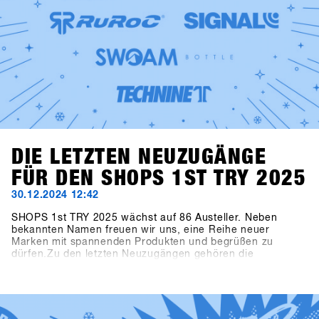
DIE LETZTEN NEUZUGÄNGE
FÜR DEN SHOPS 1ST TRY 2025
30.12.2024 12:42
SHOPS 1st TRY 2025 wächst auf 86 Austeller. Neben
bekannten Namen freuen wir uns, eine Reihe neuer
Marken mit spannenden Produkten und begrüßen zu
dürfen.Zu den letzten Neuzugängen gehören die
Snowboardhersteller Canary Cartel, Signal und Technine.
Neue Bindungen von Bone Binding und nachhaltige
Flaschen von Swoam Bottles, sowie Protection Gear von
ruroc und Handschuhe von Deathgrip ergänzen das
Sortiment.Bald werden alle Produkte online sein, also