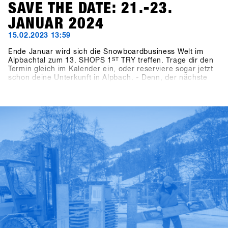
SAVE THE DATE: 21.-23.
JANUAR 2024
15.02.2023 13:59
Ende Januar wird sich die Snowboardbusiness Welt im
Alpbachtal zum 13. SHOPS 1
ST
TRY treffen. Trage dir den
Termin gleich im Kalender ein, oder reserviere sogar jetzt
schon deine Unterkunft in Alpbach. - Denn, der nächste
SHOPS 1
ST
TRY kommt bestimmt und wer als
Snowboardshop etwas auf sich hält, darf diese
Veranstaltung bekanntlich nicht verpassen! Wir freuen uns
auf euch in 2024 - Bis nächstes Jahr im Alpbachtal!