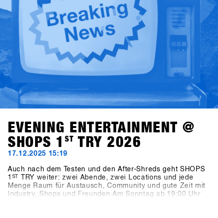
Alba Pardo liefern die Talks echte Insights, offene
Diskussionen und Perspektiven, die die Snowboarding-
Industrie und den Handel bewegen.
EVENING ENTERTAINMENT @
SHOPS 1
ST
TRY 2026
17.12.2025 15:19
Auch nach dem Testen und den After-Shreds geht SHOPS
1
ST
TRY weiter: zwei Abende, zwei Locations und jede
Menge Raum für Austausch, Community und gute Zeit mit
Industry, Shops und Freunden.Am Sonntag ab 19:00 Uhr
trifft man sich bei Pub Games, Videos & Vinyls in der neue
SFT Location Bawa Music Sports & Entertainment Bar in