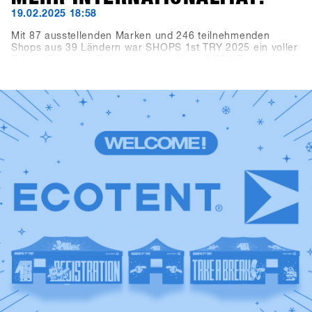
19.02.2025 18:58
Mit 87 ausstellenden Marken und 246 teilnehmenden
Shops aus 39 Ländern war SHOPS 1st TRY 2025 ein voller
Erfolg. Ein neuer Teilnehmerrekord von 1.284 Personen
resultierte in 3.300 Tagesbesucherinnen und -besuchern
(+10,3 % im Vergleich zum Vorjahr). Die Brands
verzeichneten dank des digitalen Verleihsystems CANDY
zusammen mehr als 10.000 Verleihvorgänge. Kurzum:
Hochfügen als neuer Veranstaltungsort bot die perfekten
Bedingungen für das weltweit größte B2B-Event der
Snowboard-Branche.Erlebe die besten Momente von 2025
noch einmal in der SHOPS 1st TRY History Gallery und
freu dich auf 2026!Ein riesiges Dankeschön an alle Shops,
Marken, Medien und Partner, die dieses Event so
besonders gemacht haben!Save the date: Der SHOPS 1st
TRY findet 2026 wieder in Hochfügen statt, und zwar vom
18. bis 20. Januar 2026. Wir freuen uns auf dich!