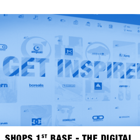
Veranstaltung weggeworfen werden mussten können die
neuen Kleen-Tex Fussmatten jedes Jahr wieder benutzt
werden. Somit ist der SHOPS 1
ST
TRY, der dank mehrfach
verwendbaren Messestände, Green Caterings,
funktionierenden Mülltrennsystem und der eigenen
„Becher-Waschanlage“ im Aussenbereich ohnehin schon
die Richtlinien für das österreichische „Green Meeting“
Zertifikat erfüllt einer der umweltfreundlichsten Messen der
Sportartikel Branche.
SHOPS 1
ST
BASE - THE DIGITAL