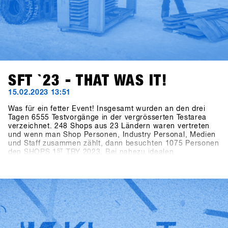
SFT `23 - THAT WAS IT!
15.02.2023 13:51
Was für ein fetter Event! Insgesamt wurden an den drei
Tagen 6555 Testvorgänge in der vergrösserten Testarea
verzeichnet. 248 Shops aus 23 Ländern waren vertreten
und wenn man Shop Personen, Industry Personal, Medien
und Staff zusammen zählt, dann besuchten 1075 Personen
den SHOPS 1
ST
TRY 2023. Bei nahezu idealen
Schneebedingungen, in letzter Minute gab es 40cm
Neuschnee am Berg, und perfekten Pistenbedingungen
herrschte ausgelassene Stimmung unter allen
Teilnehmern. Nach zwei Jahren Zwangspause konnte der
weltweit grösste Snowboarding b2b Event wieder
stattfinden und dementsprechend gross war die
Wiedersehensfreude unter allen Teilnehmern. Diese
Energie ist es, was den Event so speziell macht und uns