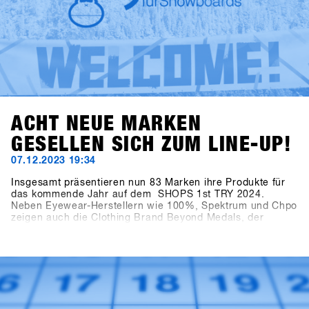
ACHT NEUE MARKEN
GESELLEN SICH ZUM LINE-UP!
07.12.2023 19:34
Insgesamt präsentieren nun 83 Marken ihre Produkte für
das kommende Jahr auf dem SHOPS 1st TRY 2024.
Neben Eyewear-Herstellern wie 100%, Spektrum und Chpo
zeigen auch die Clothing Brand Beyond Medals, der
renommierte EgoCam-Hersteller GoPro, die Accessoire-
Marke HAE (ehemals Hä?) und die Sonnencreme-Marke
Sun Bum ihre Kollektionen. Ebenfalls aufregend ist die
Neuigkeit über den Zuwachs im Bereich Snowboard
Hardware: Tur Snowboards aus Schweden ist mit
dabei.Melde dich auf SHOPS 1st BASE an, um mehr über
diese neuen Marken zu erfahren!