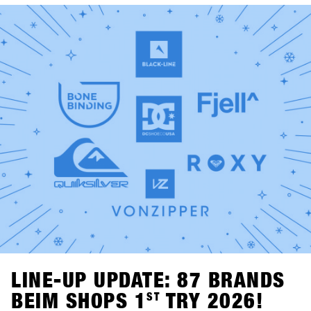
Fügen. Snowboard-Videos, Vinyl-Sets von Shue & Felix
MDS und das Bowling for Boards Turnier sorgen für einen
unterhaltsamen Abend – inklusive der Chance auf starke
Preise.Am Montag ab 21:00 Uhr übernehmen zwei echte
Snowboarding-Legenden die Decks: Fredi Kalbermatten
und Gogo Gossner sind DJ Fredi K & DJock Norris. Im
Kosis Pub (Hotel Kosis, Fügen) geht es auf eine
musikalische Reise durch Old-School Hip-Hop, Funk und
Soul.
LINE-UP UPDATE: 87 BRANDS
BEIM SHOPS 1
ST
TRY 2026!