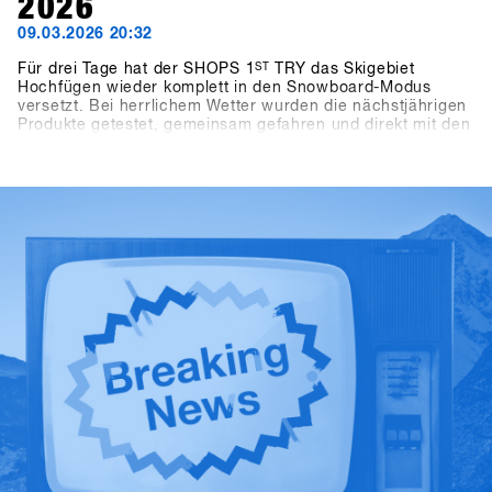
2026
09.03.2026 20:32
Für drei Tage hat der SHOPS 1
ST
TRY das Skigebiet
Hochfügen wieder komplett in den Snowboard-Modus
versetzt. Bei herrlichem Wetter wurden die nächstjährigen
Produkte getestet, gemeinsam gefahren und direkt mit den
Brands abgestimmt.Zwischen den Runs, den Gesprächen
am Berg, den Panel Talks oder den Highlights wie dem
One-on-One mit Shaun White war die Energie über die drei
Tage hinweg überall zu spüren.Auch abseits des Bergs
ging es weiter: Bei Pub Games im BAWA, DJ-Sets im Kosis
und entspannten After Shred Gatherings fanden die Tage
gemeinsam ihren Abschluss.Insgesamt kamen 1.461
Teilnehmende aus über 30 Ländern zusammen, darunter
265 Shops.Die SHOPS 1st TRY History Gallery zeigt die
Highlights.Vom 17. bis 19. Januar 2027 kehrt SHOPS 1
ST
TRY nach Hochfügen zurück.