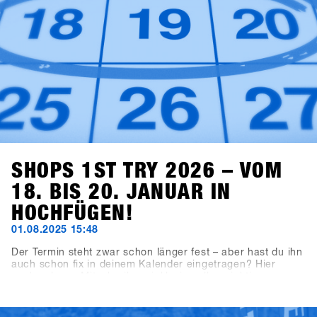
SHOPS 1ST TRY 2026 – VOM
18. BIS 20. JANUAR IN
HOCHFÜGEN!
01.08.2025 15:48
Der Termin steht zwar schon länger fest – aber hast du ihn
auch schon fix in deinem Kalender eingetragen? Hier
nochmal zum Mitschreiben, inklusive aller wichtigen
Deadlines: Der nächste SHOPS 1st TRY findet vom 18. bis
20. Januar 2026 in Hochfügen im Zillertal statt.
Buchungsschluss für ausstellende Brands ist der 19.