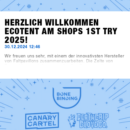
HERZLICH WILLKOMMEN
ECOTENT AM SHOPS 1ST TRY
2025!
30.12.2024 12:46
Wir freuen uns sehr, mit einem der innovativsten Hersteller
von Faltpavillons zusammenzuarbeiten. Die Zelte von
Ecotent lassen sich super schnell aufbauen und
beeindruckenden durch ihre Vielseitigkeit.Das
Registrierungszelt, das Kaffeezelt, der Haupteingang und
der Eingangsbereich zur Indoorarea präsentieren sich im
neuen SHOPS 1st TRY Design.Schau dir unsere neuen
Zelte am SHOPS 1st TRY genauer an!Check out Ecotent
https://www.ecotent-faltpavillons.de