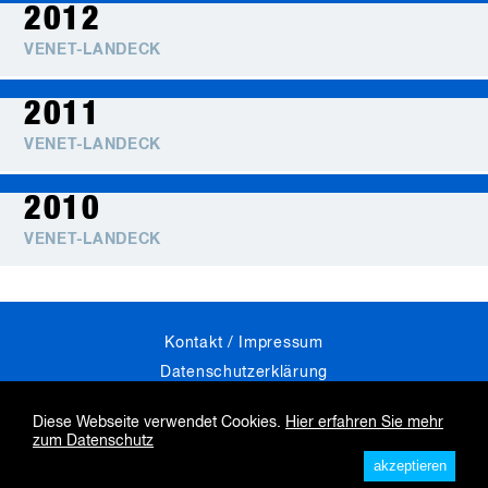
2012
VENET-LANDECK
2011
VENET-LANDECK
2010
VENET-LANDECK
Skip
Kontakt / Impressum
navigation
Datenschutzerklärung
Industrie Jobs
Diese Webseite verwendet Cookies.
Hier erfahren Sie mehr
zum Datenschutz
by:
akzeptieren