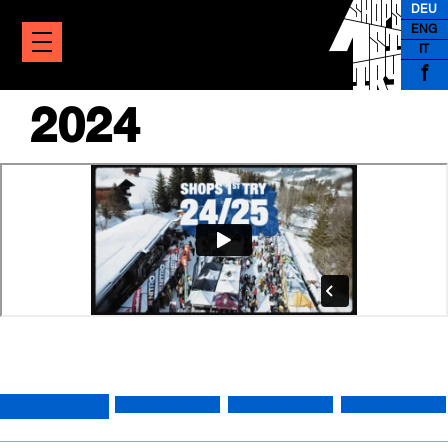
DEU
ENG
IT
f
2024